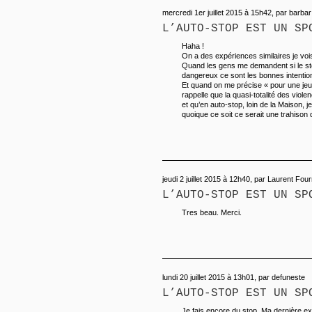
mercredi 1er juillet 2015 à 15h42, par barbar 
L’AUTO-STOP EST UN SP
Haha !
On a des expériences similaires je vois
Quand les gens me demandent si le stop
dangereux ce sont les bonnes intentio
Et quand on me précise « pour une jeu
rappelle que la quasi-totalité des viol
et qu’en auto-stop, loin de la Maison, je
quoique ce soit ce serait une trahison 
jeudi 2 juillet 2015 à 12h40, par Laurent Four
L’AUTO-STOP EST UN SP
Tres beau. Merci.
lundi 20 juillet 2015 à 13h01, par defuneste
L’AUTO-STOP EST UN SP
Je fais encore du stop. Ma dernière e