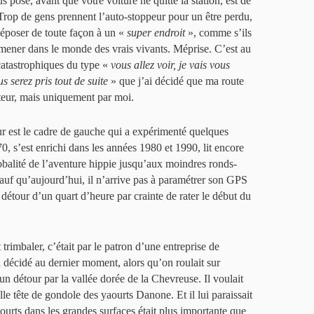
 pose, avant que votre voiture ne quitte la station, est de
Trop de gens prennent l’auto-stoppeur pour un être perdu,
 déposer de toute façon à un «
super endroit
», comme s’ils
amener dans le monde des vrais vivants. Méprise. C’est au
catastrophiques du type «
vous allez voir, je vais vous
s serez pris tout de suite
» que j’ai décidé que ma route
cteur, mais uniquement par moi.
ur est le cadre de gauche qui a expérimenté quelques
0, s’est enrichi dans les années 1980 et 1990, lit encore
lobalité de l’aventure hippie jusqu’aux moindres ronds-
Sauf qu’aujourd’hui, il n’arrive pas à paramétrer son GPS
 détour d’un quart d’heure par crainte de rater le début du
 trimbaler, c’était par le patron d’une entreprise de
 décidé au dernier moment, alors qu’on roulait sur
un détour par la vallée dorée de la Chevreuse. Il voulait
le tête de gondole des yaourts Danone. Et il lui paraissait
urts dans les grandes surfaces était plus importante que