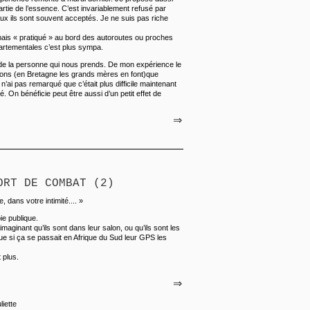
rtie de l’essence. C’est invariablement refusé par
aux ils sont souvent acceptés. Je ne suis pas riche
mais « pratiqué » au bord des autoroutes ou proches
partementales c’est plus sympa.
is de la personne qui nous prends. De mon expérience le
gions (en Bretagne les grands mères en font)que
n’ai pas remarqué que c’était plus difficile maintenant
. On bénéficie peut être aussi d’un petit effet de
⇒
ORT DE COMBAT (2)
 dans votre intimité.... »
oie publique.
imaginant qu’ils sont dans leur salon, ou qu’ils sont les
 si ça se passait en Afrique du Sud leur GPS les
t plus.
⇒
liette