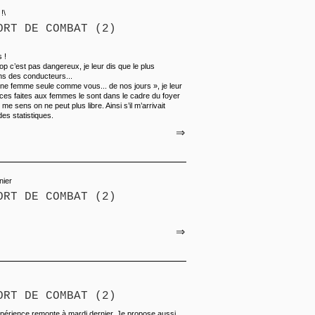
!\
ORT DE COMBAT (2)
 !
 c’est pas dangereux, je leur dis que le plus
ns des conducteurs...
ne femme seule comme vous... de nos jours », je leur
ences faites aux femmes le sont dans le cadre du foyer
 me sens on ne peut plus libre. Ainsi s’il m’arrivait
des statistiques.
⇒
nier
ORT DE COMBAT (2)
⇒
ORT DE COMBAT (2)
xpérience remonte à mardi dernier. Je propose aussi