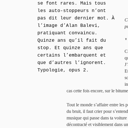
se font rares. Mais tous
les auto-stoppeurs n’ont
pas dit leur dernier mot. À
C
l’image d’Alan Balevi,
p
pratiquant convaincu.
*
Quinze ans qu’il fait du
stop. Et quinze ans que
C
certains l’embarquent et
q
que d’autres l’ignorent.
J
Typologie, opus 2.
E
s
in
cas cette fois encore, sur le bitum
Tout le monde s’affaire entre les p
du bruit, il faut crier pour s’enten
musique qui passe dans ta voiture e
décontracté et visiblement dans un