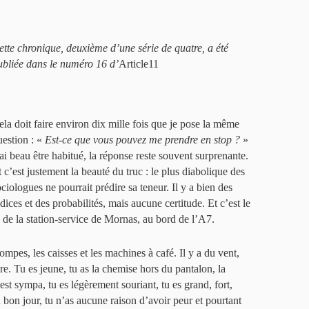
ette chronique, deuxième d’une série de quatre, a été
ubliée dans le numéro 16 d’
Article11
ela doit faire environ dix mille fois que je pose la même
uestion : «
Est-ce que vous pouvez me prendre en stop ?
»
’ai beau être habitué, la réponse reste souvent surprenante.
t c’est justement la beauté du truc : le plus diabolique des
ociologues ne pourrait prédire sa teneur. Il y a bien des
dices et des probabilités, mais aucune certitude. Et c’est le
e de la station-service de Mornas, au bord de l’A7.
ompes, les caisses et les machines à café. Il y a du vent,
dre. Tu es jeune, tu as la chemise hors du pantalon, la
st sympa, tu es légèrement souriant, tu es grand, fort,
 bon jour, tu n’as aucune raison d’avoir peur et pourtant