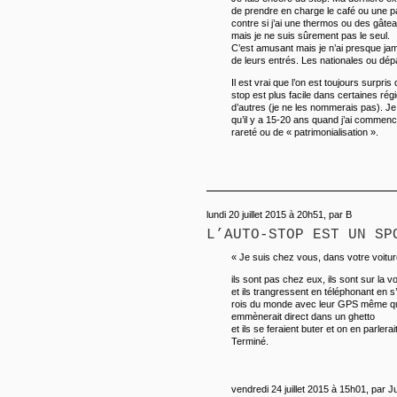
de prendre en charge le café ou une pa
contre si j’ai une thermos ou des gâte
mais je ne suis sûrement pas le seul.
C’est amusant mais je n’ai presque ja
de leurs entrés. Les nationales ou dé
Il est vrai que l’on est toujours surpr
stop est plus facile dans certaines ré
d’autres (je ne les nommerais pas). Je 
qu’il y a 15-20 ans quand j’ai commencé
rareté ou de « patrimonialisation ».
lundi 20 juillet 2015 à 20h51, par B
L’AUTO-STOP EST UN SP
« Je suis chez vous, dans votre voiture,
ils sont pas chez eux, ils sont sur la v
et ils trangressent en téléphonant en s’
rois du monde avec leur GPS même que
emmènerait direct dans un ghetto
et ils se feraient buter et on en parlerai
Terminé.
vendredi 24 juillet 2015 à 15h01, par Ju