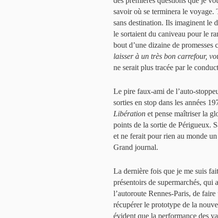
des premières questions que je vous
savoir où se terminera le voyage. 
sans destination. Ils imaginent le
le sortaient du caniveau pour le r
bout d’une dizaine de promesses 
laisser à un très bon carrefour, vou
ne serait plus tracée par le condu
Le pire faux-ami de l’auto-stoppe
sorties en stop dans les années 197
Libération
et pense maîtriser la g
points de la sortie de Périgueux. 
et ne ferait pour rien au monde un
Grand journal.
La dernière fois que je me suis fait
présentoirs de supermarchés, qui a
l’autoroute Rennes-Paris, de faire 
récupérer le prototype de la nouvel
évident que la performance des yao