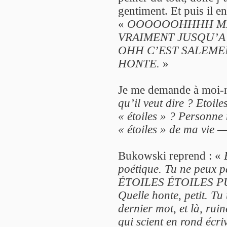
gentiment. Et puis il en
«
OOOOOOHHHH MER
VRAIMENT JUSQU’A
OHH C’EST SALEME
HONTE.
»
Je me demande à moi-
qu’il veut dire ? Etoil
« étoiles » ? Personne
« étoiles » de ma vi
Bukowski reprend : «
poétique. Tu ne peux
ÉTOILES ÉTOILES P
Quelle honte, petit. Tu
dernier mot, et là, rui
qui scient en rond éc