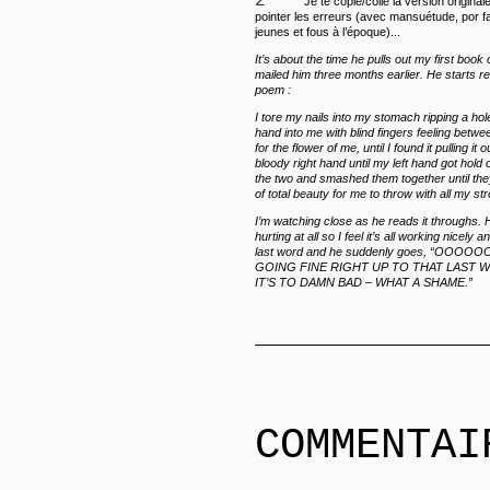
2
Je te copie/colle la version original
pointer les erreurs (avec mansuétude, por f
jeunes et fous à l’époque)...
It’s about the time he pulls out my first book 
mailed him three months earlier. He starts re
poem :
I tore my nails into my stomach ripping a ho
hand into me with blind fingers feeling betwee
for the flower of me, until I found it pulling it o
bloody right hand until my left hand got hold of my soul, and i took
the two and smashed them together until the
I’m watching close as he reads it throughs. He 
hurting at all so I feel it’s all working nicely and then 
last word and he suddenly goes, “OOOOOOHHHH SHI
GOING FINE RIGHT UP TO THAT LAST WORD – STARS – OHH
IT’S TO DAMN BAD – WHAT A SHAME.”
COMMENTAI