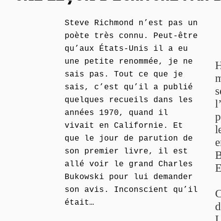
Steve Richmond n’est pas un
poète très connu. Peut-être
qu’aux États-Unis il a eu
une petite renommée, je ne
H
sais pas. Tout ce que je
m
sais, c’est qu’il a publié
s
quelques recueils dans les
l
années 1970, quand il
p
vivait en Californie. Et
l
que le jour de parution de
e
son premier livre, il est
B
allé voir le grand Charles
E
Bukowski pour lui demander
son avis. Inconscient qu’il
C
était…
d
L