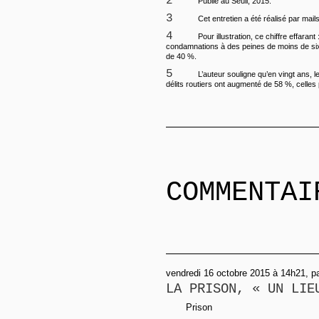
2
Publié au Seuil, 2015.
3
Cet entretien a été réalisé par mails
4
Pour illustration, ce chiffre effarant
condamnations à des peines de moins de si
de 40 %.
5
L’auteur souligne qu’en vingt ans,
délits routiers ont augmenté de 58 %, celles p
COMMENTAI
vendredi 16 octobre 2015 à 14h21, pa
LA PRISON, « UN LIE
Prison