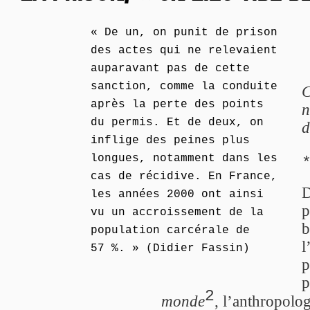
« De un, on punit de prison
des actes qui ne relevaient
auparavant pas de cette
sanction, comme la conduite
C
après la perte des points
n
du permis. Et de deux, on
d
inflige des peines plus
longues, notamment dans les
cas de récidive. En France,
les années 2000 ont ainsi
p
vu un accroissement de la
b
population carcérale de
l
57 %. » (Didier Fassin)
p
p
2
monde
, l’anthropolo