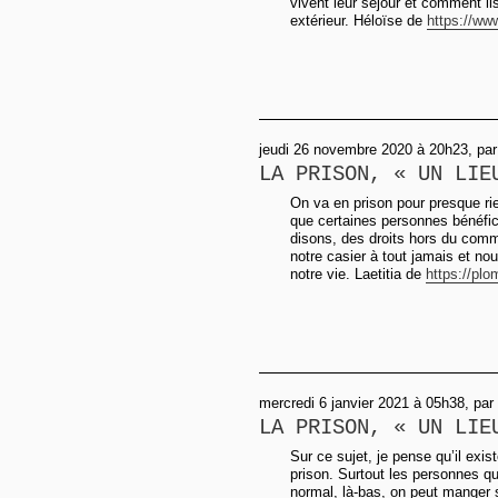
vivent leur séjour et comment il
extérieur. Héloïse de
https://www
jeudi 26 novembre 2020 à 20h23, par 
LA PRISON, « UN LIE
On va en prison pour presque rie
que certaines personnes bénéfici
disons, des droits hors du commu
notre casier à tout jamais et nou
notre vie. Laetitia de
https://plom
mercredi 6 janvier 2021 à 05h38, par
LA PRISON, « UN LIE
Sur ce sujet, je pense qu’il ex
prison. Surtout les personnes qu
normal, là-bas, on peut manger 