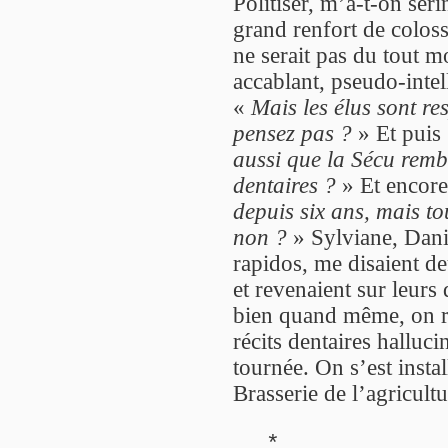
Politiser, m’a-t-on ser
grand renfort de coloss
ne serait pas du tout m
accablant, pseudo-inte
«
Mais les élus sont r
pensez pas ?
» Et puis
aussi que la Sécu remb
dentaires ?
» Et encore
depuis six ans, mais to
non ?
» Sylviane, Daniè
rapidos, me disaient de
et revenaient sur leurs
bien quand même, on ri
récits dentaires halluc
tournée. On s’est insta
Brasserie de l’agricultu
*