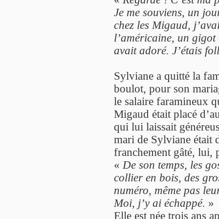
Je me souviens, un jou
chez les Migaud, j’avais
l’américaine, un gigot
avait adoré. J’étais fol
Sylviane a quitté la fa
boulot, pour son maria
le salaire faramineux q
Migaud était placé d’aut
qui lui laissait génére
mari de Sylviane était de
franchement gâté, lui, 
«
De son temps, les go
collier en bois, des gr
numéro, même pas leur
Moi, j’y ai échappé.
»
Elle est née trois ans