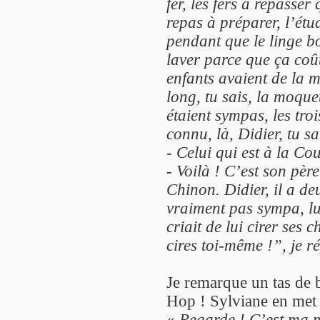
fer, les fers à repasser 
repas à préparer, l’étud
pendant que le linge bo
laver parce que ça coût
enfants avaient de la 
long, tu sais, la moque
étaient sympas, les tro
connu, là, Didier, tu sai
-
Celui qui est à la Co
-
Voilà ! C’est son père
Chinon. Didier, il a de
vraiment pas sympa, lui
criait de lui cirer ses 
cires toi-même !”, je r
Je remarque un tas de b
Hop ! Sylviane en met d
«
Regarde ! C’est ma pa