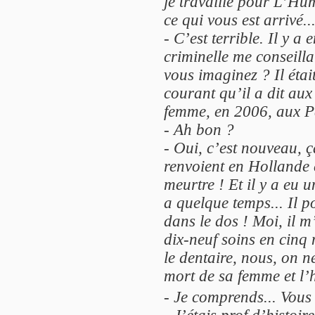
je travaille pour L’Hu
ce qui vous est arrivé..
-
C’est terrible. Il y a
criminelle me conseilla
vous imaginez ? Il étai
courant qu’il a dit aux 
femme, en 2006, aux P
-
Ah bon ?
-
Oui, c’est nouveau, ça
renvoient en Hollande 
meurtre ! Et il y a eu 
a quelque temps... Il po
dans le dos ! Moi, il m
dix-neuf soins en cinq 
le dentaire, nous, on ne
mort de sa femme et l’h
-
Je comprends... Vous 
-
J’étais prof d’histoir