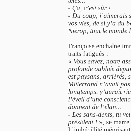
têtes...
-
Ça, c’est sûr !
-
Du coup, j’aimerais 
vos vies, de si y’a du b
Nierop, tout le monde 
Françoise enchaîne im
traits fatigués :
«
Vous savez, notre ass
profonde oubliée depu
est paysans, arriérés, 
Mitterrand n’avait pas
longtemps, y’aurait rie
l’éveil d’une conscienc
donnent de l’élan...
-
Les sans-dents, tu veu
président !
», se marre
L’imbécillité méprisant