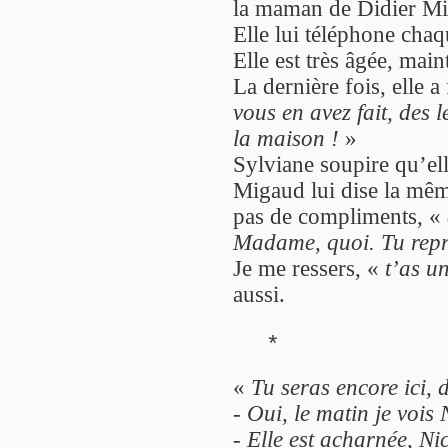
la maman de Didier M
Elle lui téléphone chaq
Elle est très âgée, ma
La dernière fois, elle a
vous en avez fait, des l
la maison !
»
Sylviane soupire qu’el
Migaud lui dise la même
pas de compliments, «
Madame, quoi. Tu repr
Je me ressers, «
t’as u
aussi.
*
«
Tu seras encore ici,
-
Oui, le matin je vois 
-
Elle est acharnée, Nic