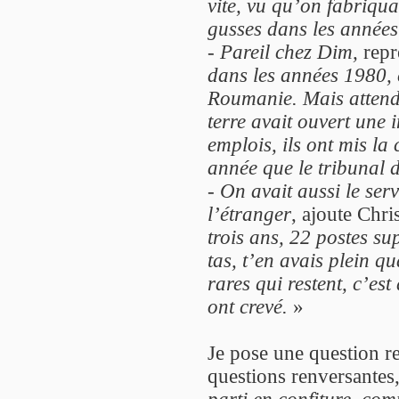
vite, vu qu’on fabriqu
gusses dans les années
-
Pareil chez Dim,
repr
dans les années 1980, e
Roumanie. Mais attends,
terre avait ouvert une
emplois, ils ont mis la
année que le tribunal d
-
On avait aussi le serv
l’étranger
, ajoute Chri
trois ans, 22 postes su
tas, t’en avais plein q
rares qui restent, c’est
ont crevé.
»
Je pose une question r
questions renversantes
parti en confiture, com