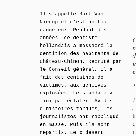
Il s’appelle Mark Van
Nierop et c’est un fou
dangereux. Pendant des
années, ce dentiste
C
hollandais a massacré la
n
dentition des habitants de
d
Château-Chinon. Recruté par
i
le Conseil général, il a
e
fait des centaines de
victimes, aux gencives
explosées. Le scandale a
2
fini par éclater. Avides
J
d’histoires tordues, les
t
journalistes ont rappliqué
q
en masse. Puis ils sont
n
repartis. Le « désert