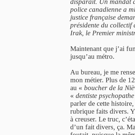
disparaît. Un mandat d
police canadienne a mis
justice française deman
présidente du collectif 
Irak, le Premier minist
Maintenant que j’ai fu
jusqu’au métro.
Au bureau, je me rense
mon métier. Plus de 120
au «
boucher de la Niè
«
dentiste psychopathe
parler de cette histoire
rubrique faits divers. 
à creuser. Le truc, c’éta
d’un fait divers, ça. 
foutait, puisque la mêm