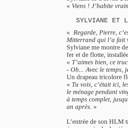
«
Viens ! J’habite vrai
SYLVIANE ET L
«
Regarde, Pierre, c’es
Mitterrand qui l’a fait 
Sylviane me montre des
fer et de flotte, install
«
T’aimes bien, ce truc,
-
Oh... Avec le temps, j
Un drapeau tricolore fl
«
Tu vois, c’était ici, l
le ménage pendant ving
à temps complet, jusqu
an après.
»
L’entrée de son HLM trè