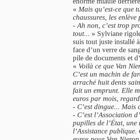
énorme miaule derrière 
«
Mais qu’est-ce que tu
chaussures, les enlève 
-
Ah non, c’est trop pro
tout...
» Sylviane rigol
suis tout juste installé
face d’un verre de san
pile de documents et d’
«
Voilà ce que Van Nie
C’est un machin de farc
arraché huit dents sain
fait un emprunt. Elle m
euros par mois, regarde
-
C’est dingue... Mais
-
C’est l’Association d
pupilles de l’État, une
l’Assistance publique.
euros pour Van Nierop, 