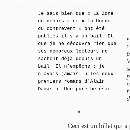
Je sais bien que « La Zone
du dehors » et « La Horde
du contrevent » ont été
publiés il y a un bail. Et
que je ne découvre rien que
c
ses nombreux lecteurs ne
p
sachent déjà depuis un
V
bail. Il n’empêche : je
s
n’avais jamais lu les deux
p
premiers romans d’Alain
n
Damasio. Une pure hérésie.
r
d
*
Ceci est un billet qui 