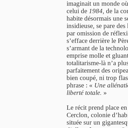
imaginait un monde où 
celui de
1984
, de la co
habite désormais une so
insidieuse, se pare des 
par omission de réflex
s’efface derrière le Pè
s’armant de la technol
emprise molle et gluan
totalitarisme-là n’a plu
parfaitement des oripea
bien coupé, ni trop fl
phrase : «
Une aliénat
liberté totale.
»
Le récit prend place en
Cerclon, colonie d’hab
située sur un gigantesq