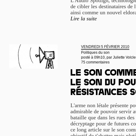
L'Audio Spotligh, technologi
de cibler les destinataires de
ainsi comme un nouvel eldorad
Lire la suite
VENDREDI 5 FÉVRIER 2010
Politiques du son
posté à 09h10, par
Juliette Volcle
75 commentaires
Le son comme
le son du pou
résistances 
L'arme non létale présente pou
admirable de pouvoir servir 
bataille que dans les rues des
décryptage pour de futures con
ce long article sur le son co
objectif de t'abattre mais plu