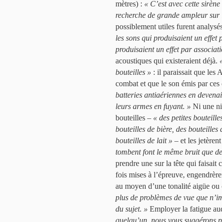
mètres) :
« C’est avec cette sirèn
recherche de grande ampleur sur l
possiblement utiles furent analysés
les sons qui produisaient un effet 
produisaient un effet par associati
acoustiques qui existeraient déjà.
bouteilles »
: il paraissait que les
combat et que le son émis par ces
batteries antiaériennes en devenai
leurs armes en fuyant. »
Ni une ni
bouteilles –
« des petites bouteill
bouteilles de bière, des bouteille
bouteilles de lait »
– et les jetèren
tombent font le même bruit que de
prendre une sur la tête qui faisait
fois mises à l’épreuve, engendrère
au moyen d’une tonalité aigüe ou 
plus de problèmes de vue que n’imp
du sujet. »
Employer la fatigue au
quelqu’un, nous vous suggérons pl