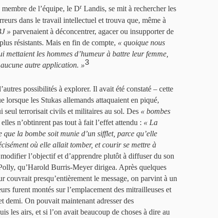
r
membre de l’équipe, le D
Landis, se mit à rechercher les
rreurs dans le travail intellectuel et trouva que, même à
BJ »
parvenaient à déconcentrer, agacer ou insupporter de
s plus résistants. Mais en fin de compte,
« quoique nous
qui mettaient les hommes d’humeur à battre leur femme,
3
 aucune autre application. »
’autres possibilités à explorer. Il avait été constaté – cette
ue lorsque les Stukas allemands attaquaient en piqué,
i seul terrorisait civils et militaires au sol. Des
« bombes
lles n’obtinrent pas tout à fait l’effet attendu :
« La
e que la bombe soit munie d’un sifflet, parce qu’elle
cisément où elle allait tomber, et courir se mettre à
modifier l’objectif et d’apprendre plutôt à diffuser du son
t Polly, qu’Harold Burris-Meyer dirigea. Après quelques
eur couvrait presqu’entièrement le message, on parvint à un
leurs furent montés sur l’emplacement des mitrailleuses et
 et demi. On pouvait maintenant adresser des
s les airs, et si l’on avait beaucoup de choses à dire au