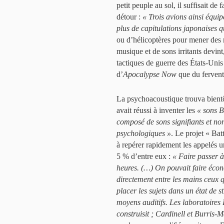
petit peuple au sol, il suffisait de
détour :
« Trois avions ainsi équip
plus de capitulations japonaises q
ou d’hélicoptères pour mener des
musique et de sons irritants devin
tactiques de guerre des États-Unis 
d’
Apocalypse Now
que du fervent
La psychoacoustique trouva bientôt
avait réussi à inventer les
« sons B
composé de sons signifiants et non-
psychologiques »
. Le projet « Batt
à repérer rapidement les appelés un
5 % d’entre eux :
« Faire passer 
heures. (…) On pouvait faire écon
directement entre les mains ceux q
placer les sujets dans un état de 
moyens auditifs. Les laboratoires 
construisit ; Cardinell et Burris-