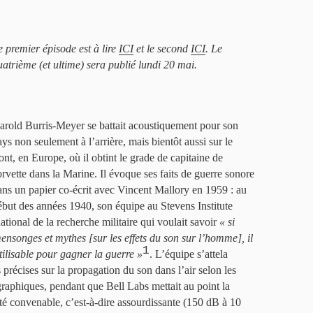
e premier épisode est à lire
ICI
et le second
ICI
. Le
uatrième (et ultime) sera publié lundi 20 mai.
arold Burris-Meyer se battait acoustiquement pour son
ays non seulement à l’arrière, mais bientôt aussi sur le
ront, en Europe, où il obtint le grade de capitaine de
orvette dans la Marine. Il évoque ses faits de guerre sonore
ans un papier co-écrit avec Vincent Mallory en 1959 : au
ébut des années 1940, son équipe au Stevens Institute
ational de la recherche militaire qui voulait savoir
« si
ensonges et mythes [sur les effets du son sur l’homme], il
1
tilisable pour gagner la guerre »
. L’équipe s’attela
 précises sur la propagation du son dans l’air selon les
raphiques, pendant que Bell Labs mettait au point la
ité convenable, c’est-à-dire assourdissante (150 dB à 10