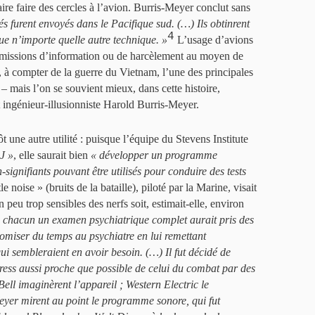
 faire faire des cercles à l’avion. Burris-Meyer conclut sans
és furent envoyés dans le Pacifique sud. (…) Ils obtinrent
4
ue n’importe quelle autre technique. »
L’usage d’avions
 missions d’information ou de harcèlement au moyen de
t, à compter de la guerre du Vietnam, l’une des principales
– mais l’on se souvient mieux, dans cette histoire,
 ingénieur-illusionniste Harold Burris-Meyer.
 une autre utilité : puisque l’équipe du Stevens Institute
J »
, elle saurait bien
« développer un programme
signifiants pouvant être utilisés pour conduire des tests
le noise » (bruits de la bataille), piloté par la Marine, visait
 peu trop sensibles des nerfs soit, estimait-elle, environ
à chacun un examen psychiatrique complet aurait pris des
omiser du temps au psychiatre en lui remettant
ui sembleraient en avoir besoin. (…) Il fut décidé de
stress aussi proche que possible de celui du combat par des
Bell imaginèrent l’appareil ; Western Electric le
Meyer mirent au point le programme sonore, qui fut