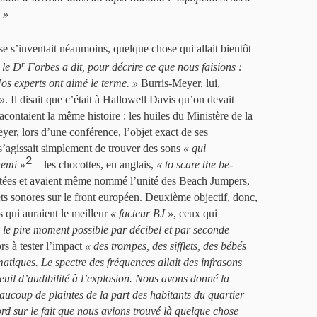
. »
e s’inventait néanmoins, quelque chose qui allait bientôt
r
 le D
Forbes a dit, pour décrire ce que nous faisions :
Nos experts ont aimé le terme. »
Burris-Meyer, lui,
 »
. Il disait que c’était à Hallowell Davis qu’on devait
racontaient la même histoire : les huiles du Ministère de la
er, lors d’une conférence, l’objet exact de ses
l s’agissait simplement de trouver des sons
« qui
2
nemi »
– les chocottes, en anglais,
« to scare the be-
restées et avaient même nommé l’unité des Beach Jumpers,
fets sonores sur le front européen. Deuxième objectif, donc,
s qui auraient le meilleur
« facteur BJ »
, ceux qui
s le pire moment possible par décibel et par seconde
rs à tester l’impact
« des trompes, des sifflets, des bébés
atiques. Le spectre des fréquences allait des infrasons
seuil d’audibilité à l’explosion. Nous avons donné la
ucoup de plaintes de la part des habitants du quartier
rd sur le fait que nous avions trouvé là quelque chose