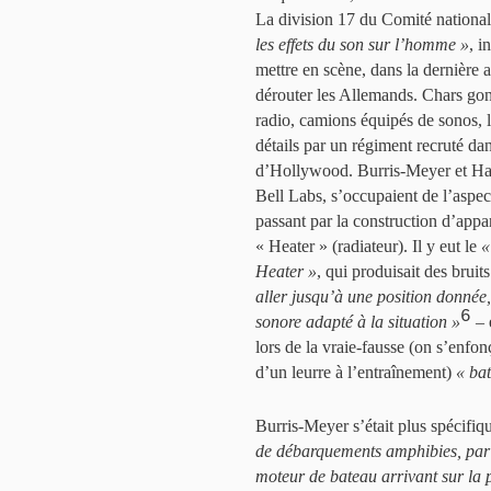
La division 17 du Comité national 
les effets du son sur l’homme »
, i
mettre en scène, dans la dernière
dérouter les Allemands. Chars gon
radio, camions équipés de sonos, 
détails par un régiment recruté da
d’Hollywood. Burris-Meyer et Harv
Bell Labs, s’occupaient de l’aspec
passant par la construction d’appa
« Heater » (radiateur). Il y eut le
«
Heater »
, qui produisait des bruit
aller jusqu’à une position donnée,
6
sonore adapté à la situation »
– 
lors de la vraie-fausse (on s’enfo
d’un leurre à l’entraînement)
« ba
Burris-Meyer s’était plus spécifi
de débarquements amphibies, par e
moteur de bateau arrivant sur la p