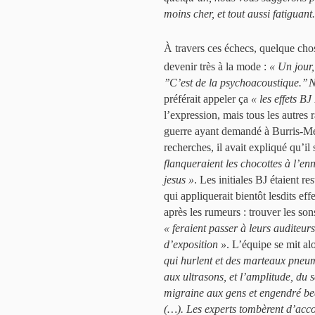
moins cher, et tout aussi fatiguant
À travers ces échecs, quelque chos
devenir très à la mode :
« Un jour,
’’C’est de la psychoacoustique.’’ 
préférait appeler ça
« les effets BJ
l’expression, mais tous les autres 
guerre ayant demandé à Burris-Mey
recherches, il avait expliqué qu’i
flanqueraient les chocottes à l’en
jesus »
. Les initiales BJ étaient 
qui appliquerait bientôt lesdits ef
après les rumeurs : trouver les son
« feraient passer à leurs auditeur
d’exposition »
. L’équipe se mit alo
qui hurlent et des marteaux pneum
aux ultrasons, et l’amplitude, du 
migraine aux gens et engendré bea
(…). Les experts tombèrent d’acco