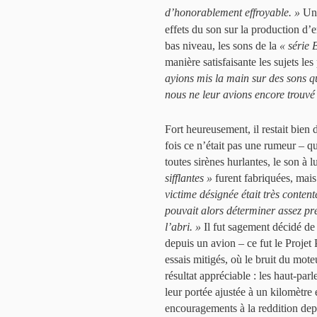
d’honorablement effroyable. »
Un 
effets du son sur la production d’e
bas niveau, les sons de la
« série 
manière satisfaisante les sujets le
ayions mis la main sur des sons 
nous ne leur avions encore trouvé
Fort heureusement, il restait bien d
fois ce n’était pas une rumeur – q
toutes sirènes hurlantes, le son à lu
sifflantes »
furent fabriquées, mais e
victime désignée était très content
pouvait alors déterminer assez pré
l’abri. »
Il fut sagement décidé de 
depuis un avion – ce fut le Proje
essais mitigés, où le bruit du mot
résultat appréciable : les haut-par
leur portée ajustée à un kilomètre
encouragements à la reddition depui