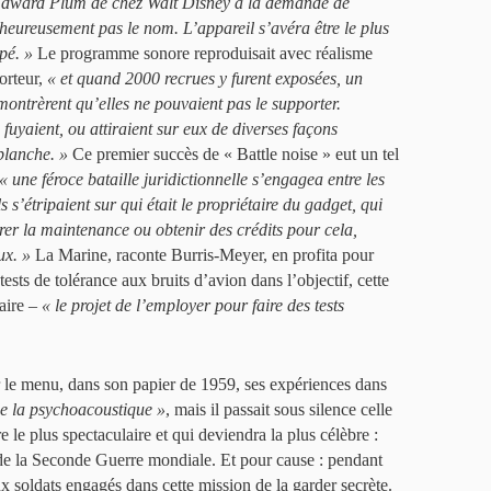
 Edward Plum de chez Walt Disney à la demande de
eureusement pas le nom. L’appareil s’avéra être le plus
pé. »
Le programme sonore reproduisait avec réalisme
orteur,
« et quand 2000 recrues y furent exposées, un
montrèrent qu’elles ne pouvaient pas le supporter.
 fuyaient, ou attiraient sur eux de diverses façons
blanche. »
Ce premier succès de « Battle noise » eut un tel
« une féroce bataille juridictionnelle s’engagea entre les
s’étripaient sur qui était le propriétaire du gadget, qui
surer la maintenance ou obtenir des crédits pour cela,
ux. »
La Marine, raconte Burris-Meyer, en profita pour
tests de tolérance aux bruits d’avion dans l’objectif, cette
taire –
« le projet de l’employer pour faire des tests
 le menu, dans son papier de 1959, ses expériences dans
de la psychoacoustique »
, mais il passait sous silence celle
e le plus spectaculaire et qui deviendra la plus célèbre :
 de la Seconde Guerre mondiale. Et pour cause : pendant
 soldats engagés dans cette mission de la garder secrète.