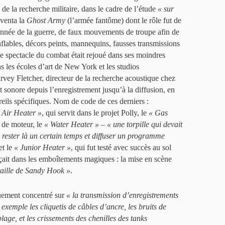
de la recherche militaire, dans le cadre de l’étude
« sur
nventa la
Ghost Army
(l’armée fantôme) dont le rôle fut de
 année de la guerre, de faux mouvements de troupe afin de
flables, décors peints, mannequins, fausses transmissions
le spectacle du combat était rejoué dans ses moindres
ns les écoles d’art de New York et les studios
ey Fletcher, directeur de la recherche acoustique chez
t sonore depuis l’enregistrement jusqu’à la diffusion, en
reils spécifiques. Nom de code de ces derniers :
 Air Heater »
, qui servit dans le projet Polly, le
« Gas
s de moteur, le
« Water Heater »
–
« une torpille qui devait
 rester là un certain temps et diffuser un programme
et le
« Junior Heater »
, qui fut testé avec succès au sol
nçait dans les emboîtements magiques : la mise en scène
taille de Sandy Hook »
.
quement concentré sur
« la transmission d’enregistrements
xemple les cliquetis de câbles d’ancre, les bruits de
lage, et les crissements des chenilles des tanks