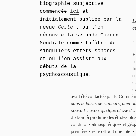
biographie subjective
commencée
ici
et
initialement publiée par la
L
revue
Geste
: où l’on
q
découvre la seconde Guerre
*
Mondiale comme théâtre de
singuliers effets sonores
H
et où l’on assiste aux
p
débuts de la
f
psychoacoustique.
c
d
d
avait été contactée par le Comité n
dans le fatras de rumeurs, demi-m
pouvait y avoir quelque chose d’u
d’abord à produire des études plus
conditions atmosphériques et géog
première sirène offrant une intens