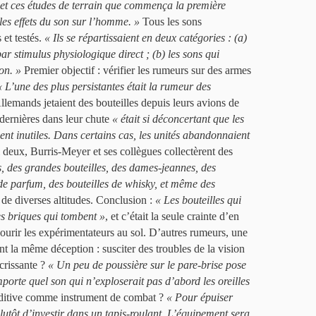
e et ces études de terrain que commença la première
es effets du son sur l’homme. »
Tous les sons
 et testés.
« Ils se répartissaient en deux catégories : (a)
par stimulus physiologique direct ; (b) les sons qui
on. »
Premier objectif : vérifier les rumeurs sur des armes
« L’une des plus persistantes était la rumeur des
 Allemands jetaient des bouteilles depuis leurs avions de
 dernières dans leur chute
« était si déconcertant que les
ent inutiles. Dans certains cas, les unités abandonnaient
 deux, Burris-Meyer et ses collègues collectèrent des
es, des grandes bouteilles, des dames-jeannes, des
s de parfum, des bouteilles de whisky, et même des
t de diverses altitudes. Conclusion :
« Les bouteilles qui
s briques qui tombent »
, et c’était la seule crainte d’en
 courir les expérimentateurs au sol. D’autres rumeurs, une
nt la même déception : susciter des troubles de la vision
crissante ?
« Un peu de poussière sur le pare-brise pose
orte quel son qui n’exploserait pas d’abord les oreilles
ditive comme instrument de combat ?
« Pour épuiser
utôt d’investir dans un tapis-roulant. L’équipement sera