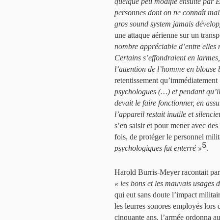
quelque peu modifié ensuite par
personnes dont on ne connaît malh
gros sound system jamais dévelop
une attaque aérienne sur un transp
nombre appréciable d’entre elles 
Certains s’effondraient en larmes,
l’attention de l’homme en blouse 
retentissement qu’immédiatement
psychologues (…) et pendant qu’ils 
devait le faire fonctionner, en as
l’appareil restait inutile et silencie
s’en saisir et pour mener avec des 
fois, de protéger le personnel mili
5
psychologiques fut enterré »
.
Harold Burris-Meyer racontait par
« les bons et les mauvais usages 
qui eut sans doute l’impact militair
les leurres sonores employés lors
cinquante ans, l’armée ordonna aux