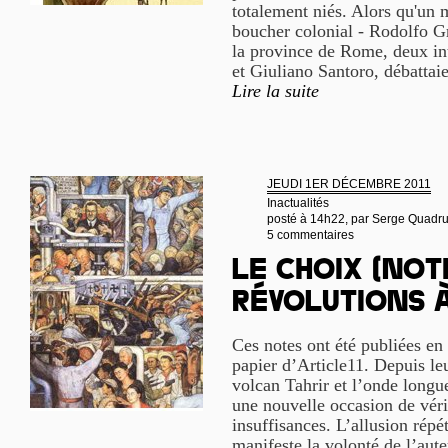
totalement niés. Alors qu'un 
boucher colonial - Rodolfo Gra
la province de Rome, deux int
et Giuliano Santoro, débattai
Lire la suite
JEUDI 1ER DÉCEMBRE 2011
Inactualités
posté à 14h22, par
Serge Quadr
5 commentaires
Le Choix (Not
révolutions à
Ces notes ont été publiées en 
papier d’Article11. Depuis leu
volcan Tahrir et l’onde longu
une nouvelle occasion de vérif
insuffisances. L’allusion répé
manifeste la volonté de l’aute