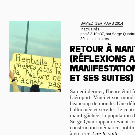
SAMEDI 1ER MARS 2014
Inactualités
posté à 10h37, par
Serge Quadr
30 commentaires
Retour à Nan
(Réflexions 
manifestation
et ses suites)
Samedi dernier, l'heure était 
l'aéroport, Vinci et son mond
beaucoup de monde. Une défer
hallucinée et servile : le centr
manif gâchée, la population d
Serge Quadruppani revient ici 
construction médiatico-politi
à en tirer.
Lire la suite