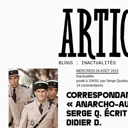
BLOGS : INACTUALITÉS
MERCREDI 26 AOÛT 2015
Inactualités
posté à 10h50, par
Serge Quadr
14 commentaires
Corresponda
« anarcho-a
Serge Q. écri
Didier D.