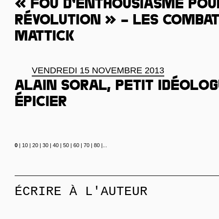
« Fou d’enthousiasme pou
révolution » – les combat
Mattick
VENDREDI 15 NOVEMBRE 2013
Alain Soral, petit idéolo
épicier
0
|
10
|
20
|
30
|
40
|
50
|
60
|
70
|
80
|
...
ÉCRIRE À L'AUTEUR