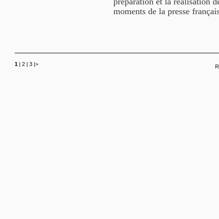
préparation et la réalisation 
moments de la presse français
1
|
2
|
3
|
>
R