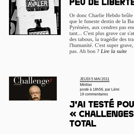
peu de libert
Or donc Charlie Hebdo brûle e
que le funeste destin de la Ba
Pyrénées, aux cendres pas enc
tant... C'est plus grave car s'a
des tabous, la tragédie des t
l'humanité. C'est super grave,
pas. Ah bon ?
Lire la suite
JEUDI 5 MAI 2011
Médias
posté à 18h56, par
Lémi
19 commentaires
J’ai testé pou
« Challenges
Total