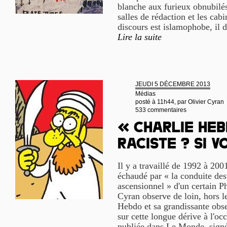
blanche aux furieux obnubilés 
salles de rédaction et les cab
discours est islamophobe, il d
Lire la suite
JEUDI 5 DÉCEMBRE 2013
Médias
posté à 11h44, par
Olivier Cyran
533 commentaires
« Charlie Heb
raciste ? Si v
Il y a travaillé de 1992 à 200
échaudé par « la conduite des
ascensionnel » d'un certain P
Cyran observe de loin, hors l
Hebdo et sa grandissante obses
sur cette longue dérive à l'o
publiée dans Le Monde, signé