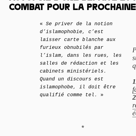
COMBAT POUR LA PROCHAINE
«
Se priver de la notion
d’islamophobie, c’est
laisser carte blanche aux
furieux obnubilés par
P
l’islam, dans les rues, les
s
salles de rédaction et les
q
cabinets ministériels.
Quand un discours est
1
islamophobe, il doit être
f
qualifié comme tel.
»
2
r
é
*