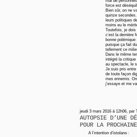
mal de personnes 
force est déséquil
Bien sûr, on ne va
quinze secondes. 
leurs politiques 
moins eu le méri
Toutefois, je doi
c’est la dernière
bonne polémique s
puisque ça fait du
tellement ce mili
Dans le même temp
intégré la critique
au spectacle, le 
Je suis pris entre
de toute façon di
mes ennemis. On l
j’essaye et me vau
jeudi 3 mars 2016 à 12h06, par
AUTOPSIE D’UNE DÉ
POUR LA PROCHAINE
A l’intention d’istolano :