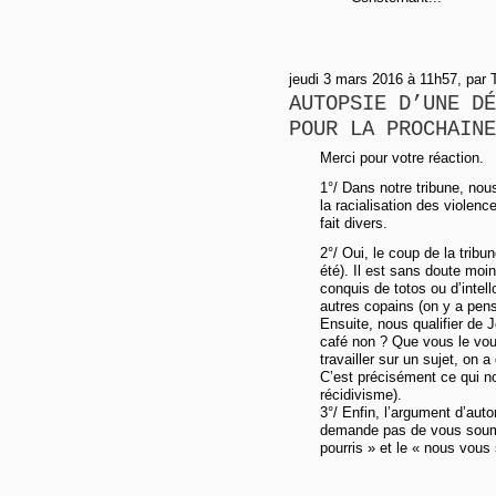
jeudi 3 mars 2016 à 11h57, par
AUTOPSIE D’UNE DÉ
POUR LA PROCHAINE
Merci pour votre réaction.
1°/ Dans notre tribune, no
la racialisation des violen
fait divers.
2°/ Oui, le coup de la tribu
été). Il est sans doute moin
conquis de totos ou d’intell
autres copains (on y a pensé
Ensuite, nous qualifier de 
café non ? Que vous le vo
travailler sur un sujet, on 
C’est précisément ce qui n
récidivisme).
3°/ Enfin, l’argument d’aut
demande pas de vous soumett
pourris » et le « nous vous