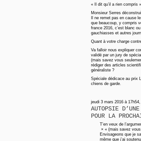
« Il dit qu’il a rien compris 
Monsieur Serres déconstrui
Il ne remet pas en cause le
que beaucoup, y compris v
france 2016, c’est blanc ou
gauchiasses et autres jour
Quant à votre charge contre 
Va falloir nous expliquer c
validé par un jury de spéci
(mais savez vous seulement 
rédiger des articles scientif
généraliste ?
Spéciale dédicace au prix 
chiens de garde.
jeudi 3 mars 2016 à 17h54, 
AUTOPSIE D’UNE
POUR LA PROCHA
T’en veux de l’argument
× « (mais savez vous s
Envisageons que je sac
même que j’ai soutenu