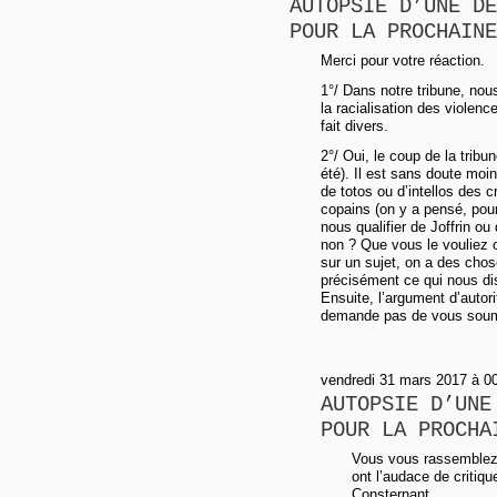
AUTOPSIE D’UNE DÉ
POUR LA PROCHAINE
Merci pour votre réaction.
1°/ Dans notre tribune, no
la racialisation des violen
fait divers.
2°/ Oui, le coup de la tribu
été). Il est sans doute moin
de totos ou d’intellos des c
copains (on y a pensé, pour
nous qualifier de Joffrin o
non ? Que vous le vouliez 
sur un sujet, on a des chos
précisément ce qui nous di
Ensuite, l’argument d’autor
demande pas de vous soum
vendredi 31 mars 2017 à 0
AUTOPSIE D’UNE
POUR LA PROCHA
Vous vous rassemblez,
ont l’audace de critiq
Consternant...