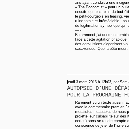
ans ayant conduit à une indigenc
« The Economist » pour un bulle
ensuite qui n’est plus du tout éli
le petit-bourgeois en leasing, vie
ruine totale et irrémédiable , pou
de légitimation symbolique qui 
— -
Bizarrement j’ai donc un semblan
face à cette agitation priapique
des convulsions d’agonisant voul
cadavérique. Que la bête meurt 
jeudi 3 mars 2016 à 12h03, par Sami
AUTOPSIE D’UNE DÉFA
POUR LA PROCHAINE F
Rarement vu un texte aussi mauva
avec le commentaire premier. J
moralistes incapables de nous par
projette leur culpabilité sur des
certes) sans se rendre compte qu
conscience de jeter de l’huile su