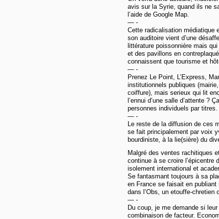
avis sur la Syrie, quand ils ne
l’aide de Google Map.
— -
Cette radicalisation médiatique
son auditoire vient d’une désaffe
littérature poissonnière mais qu
et des pavillons en contreplaqu
connaissent que tourisme et hô
— -
Prenez Le Point, L’Express, Ma
institutionnels publiques (mairie,
coiffure), mais serieux qui lit 
l’ennui d’une salle d’attente ? Ça
personnes individuels par titres.
— -
Le reste de la diffusion de ces m
se fait principalement par voix 
bourdiniste, à la lie(sière) du di
Malgré des ventes rachitiques et
continue à se croire l’épicentre 
isolement international et acad
Se fantasmant toujours à sa plac
en France se faisait en publian
dans l’Obs, un etouffe-chretien 
— -
Du coup, je me demande si leur r
combinaison de facteur. Economi