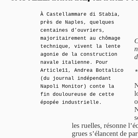
À Castellammare di Stabia,
près de Naples, quelques
centaines d’ouvriers,
majoritairement au chômage
C
technique, vivent la lente
n
agonie de la construction
d
navale italienne. Pour
Article11, Andrea Bottalico
(du journal indépendant
N
Napoli Monitor) conte la
l
fin douloureuse de cette
o
épopée industrielle.
N
s
les ruelles, résonne l’é
grues s’élancent de part