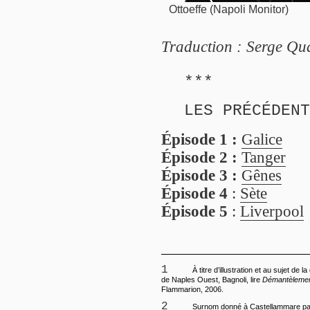
Ottoeffe (Napoli Monitor)
Traduction : Serge Qu
***
LES PRÉCÉDENT
Épisode 1 :
Galice
Épisode 2 :
Tanger
Épisode 3 :
Gênes
Épisode 4
:
Sète
Épisode 5
:
Liverpool
1
À titre d’illustration et au sujet de la
de Naples Ouest, Bagnoli, lire
Démantèleme
Flammarion, 2006.
2
Surnom donné à Castellammare par l