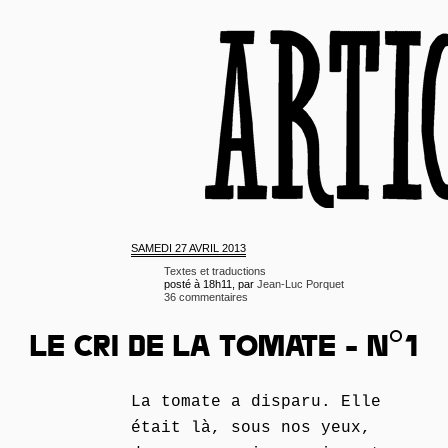
SAMEDI
27 AVRIL 2013
Textes et traductions
posté à 18h11, par
Jean-Luc Porquet
36 commentaires
LE CRI DE LA TOMATE - N°1
La tomate a disparu. Elle
était là, sous nos yeux,