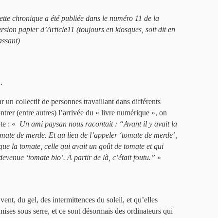
ette chronique a été publiée dans le numéro 11 de la
ersion papier d’Article11 (toujours en kiosques, soit dit en
assant)
.
r un collectif de personnes travaillant dans différents
ontrer (entre autres) l’arrivée du « livre numérique », on
te : «
Un ami paysan nous racontait : “Avant il y avait la
tomate de merde. Et au lieu de l’appeler ‘tomate de merde’,
 que la tomate, celle qui avait un goût de tomate et qui
t devenue ‘tomate bio’. A partir de là, c’était foutu.”
»
vent, du gel, des intermittences du soleil, et qu’elles
mises sous serre, et ce sont désormais des ordinateurs qui