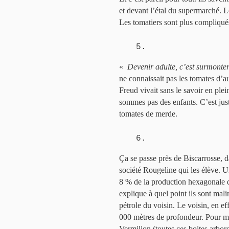
et devant l’étal du supermarché. 
Les tomatiers sont plus compliqué
5.
«
Devenir adulte, c’est surmonter 
ne connaissait pas les tomates d’a
Freud vivait sans le savoir en ple
sommes pas des enfants. C’est ju
tomates de merde.
6.
Ça se passe près de Biscarrosse, da
société Rougeline qui les élève. Un
8 % de la production hexagonale d
explique à quel point ils sont mal
pétrole du voisin. Le voisin, en ef
000 mètres de profondeur. Pour mai
Vermilion (toutes ces boites arbo