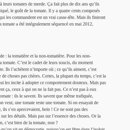
 leurs tomates de merde. Ça fait plus de dix ans qu’ils
iqué, le goût de la tomate. Il y a quatre cents composés
qui les commandent est un vrai casse-tête. Mais ils finiront
la tomate a été intégralement séquencé en mai 2012,
e : la tomatière et la non-tomatière. Pour les non-
la tomate. C’est le cadet de leurs soucis, du moment
e. Ils l’achètent n’importe où ; ce qu’ils aiment, c’est
r de choses pas chères. Certes, la plupart du temps, c’est la
qui les incite à adopter ce comportement douteux. Mais pas
ent ça, ceux à qui on ne la fait pas. Ce n’est pas à eux
omate : ils le savent. Ils savent que même trafiquée,
on veut, une tomate reste une tomate. Si on essayait de
e, ils s’en apercevaient, hein ! Ce ne sont pas des
r sur les détails. Mais pas sur l’essence des choses. Or la
, c’est bien de la tomate, non ?
t qu’on vit en démocratie, puisqu’on est libre dans l’isoloir