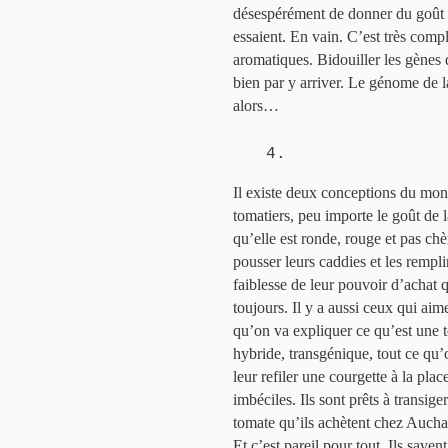
désespérément de donner du goût à
essaient. En vain. C’est très compl
aromatiques. Bidouiller les gènes 
bien par y arriver. Le génome de 
alors…
4.
Il existe deux conceptions du mond
tomatiers, peu importe le goût de 
qu’elle est ronde, rouge et pas chèr
pousser leurs caddies et les rempli
faiblesse de leur pouvoir d’achat 
toujours. Il y a aussi ceux qui aim
qu’on va expliquer ce qu’est une t
hybride, transgénique, tout ce qu’
leur refiler une courgette à la plac
imbéciles. Ils sont prêts à transige
tomate qu’ils achètent chez Auchan
Et c’est pareil pour tout. Ils saven