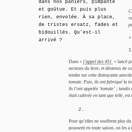
dans nos paniers, pimpante
et goûtue. Et puis plus
C
rien, envolée. À sa place,
v
de tristes ersatz, fades et
p
bidouillés. Qu’est-il
*
arrivé ?
1
Dans «
l’appel des 451
» lancé pa
secteurs du livre, et désireux de c
tombe sur cette distrayante anecdo
tomate. Puis, ils ont fabriqué la 
ils l’ont appelée ‘tomate’ ; tandis
était cultivée en tant que telle, es
2.
Pour qu’elles ne souffrent plus du 
poussent en toute saison, on les a 