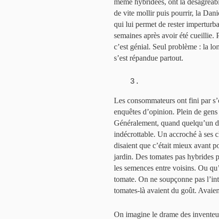
même hybridées, ont la désagréable
de vite mollir puis pourrir, la Dani
qui lui permet de rester impertur
semaines après avoir été cueillie. P
c’est génial. Seul problème : la l
s’est répandue partout.
3.
Les consommateurs ont fini par s’e
enquêtes d’opinion. Plein de gens 
Généralement, quand quelqu’un dit 
indécrottable. Un accroché à ses c
disaient que c’était mieux avant po
jardin. Des tomates pas hybrides po
les semences entre voisins. Ou qu’
tomate. On ne soupçonne pas l’int
tomates-là avaient du goût. Avaient
On imagine le drame des inventeur