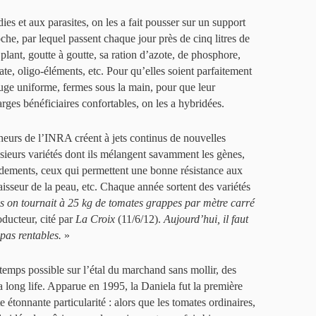
es et aux parasites, on les a fait pousser sur un support
che, par lequel passent chaque jour près de cinq litres de
 plant, goutte à goutte, sa ration d’azote, de phosphore,
te, oligo-éléments, etc. Pour qu’elles soient parfaitement
ouge uniforme, fermes sous la main, pour que leur
ges bénéficiaires confortables, on les a hybridées.
heurs de l’INRA créent à jets continus de nouvelles
usieurs variétés dont ils mélangent savamment les gènes,
dements, ceux qui permettent une bonne résistance aux
aisseur de la peau, etc. Chaque année sortent des variétés
ns on tournait à 25 kg de tomates grappes par mètre carré
oducteur, cité par
La Croix
(11/6/12).
Aujourd’hui, il faut
 pas rentables.
»
gtemps possible sur l’étal du marchand sans mollir, des
a long life. Apparue en 1995, la Daniela fut la première
te étonnante particularité : alors que les tomates ordinaires,