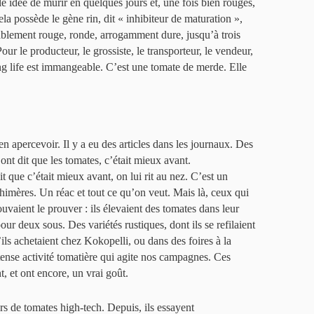
 idée de mûrir en quelques jours et, une fois bien rouges,
ela possède le gène rin, dit « inhibiteur de maturation »,
bablement rouge, ronde, arrogamment dure, jusqu’à trois
our le producteur, le grossiste, le transporteur, le vendeur,
ong life est immangeable. C’est une tomate de merde. Elle
n apercevoir. Il y a eu des articles dans les journaux. Des
ont dit que les tomates, c’était mieux avant.
que c’était mieux avant, on lui rit au nez. C’est un
himères. Un réac et tout ce qu’on veut. Mais là, ceux qui
uvaient le prouver : ils élevaient des tomates dans leur
ur deux sous. Des variétés rustiques, dont ils se refilaient
ils achetaient chez Kokopelli, ou dans des foires à la
ense activité tomatière qui agite nos campagnes. Ces
, et ont encore, un vrai goût.
s de tomates high-tech. Depuis, ils essayent