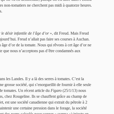
Les non-tomatiers ne cherchent pas midi à quatorze heures.
s.
le désir infantile de l’âge d’or
», dit Freud. Mais Freud
ujourd’hui. Freud n’allait pas faire ses courses à Auchan.
in âge d’or de la tomate. Nous qui rêvons à cet âge d’or ne
ste que nous n’acceptons pas d’être condamnés aux
ns les Landes. Il y a là des serres à tomates. C’est la
e grosse société, qui s’enorgueillit de fournir à elle seule
e tomates. Un récent article du
Figaro
(25/1/13) nous
ins, chez Rougeline. Ils se chauffent grâce au champ de
fet, est une société canadienne qui extrait du pétrole à 2
ntenir une certaine pression dans le forage, la société
rent des noms calculés pour sonner « sympa ») injecte en