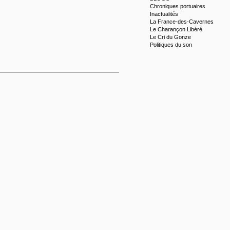
Chroniques portuaires
Inactualités
La France-des-Cavernes
Le Charançon Libéré
Le Cri du Gonze
Politiques du son