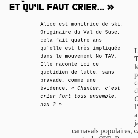
ET QU’IL FAUT CRIER... »
Alice est monitrice de ski.
Originaire du Val de Suse,
cela fait quatre ans
qu’elle est très impliquée
L
dans le mouvement No TAV.
T
Elle raconte ici ce
l
quotidien de lutte, sans
p
bravade, comme une
c
évidence. «
Chanter, c’est
d
crier fort tous ensemble,
C
non ?
»
l
a
j
carnavals populaires, c