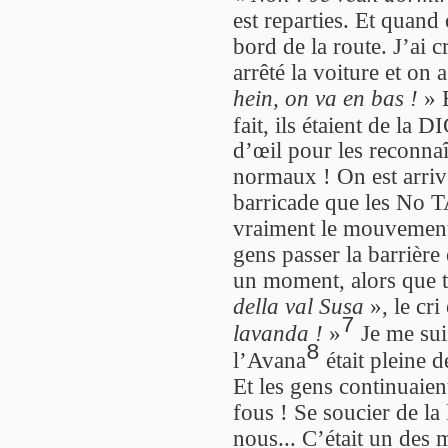
est reparties. Et quand
bord de la route. J’ai c
arrêté la voiture et on a
hein, on va en bas !
» E
fait, ils étaient de la 
d’œil pour les reconnaî
normaux ! On est arrivée
barricade que les No TA
vraiment le mouvement.
gens passer la barrièr
un moment, alors que t
della val Susa
», le cri
7
lavanda !
»
Je me suis
8
l’Avana
était pleine d
Et les gens continuaient 
fous ! Se soucier de la
nous... C’était un des