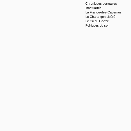
Chroniques portuaires
Inactualités
La France-des-Cavernes
Le Charançon Libéré
Le Cri du Gonze
Politiques du son