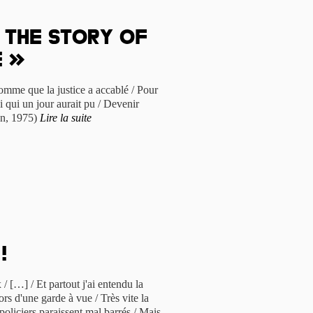
 the story of
e »
homme que la justice a accablé / Pour
i qui un jour aurait pu / Devenir
n, 1975)
Lire la suite
!
/ […] / Et partout j'ai entendu la
rs d'une garde à vue / Très vite la
 policiers paraissent mal barrés / Mais