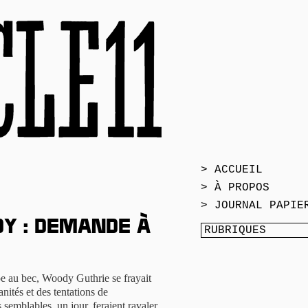
> ACCUEIL
> À PROPOS
> JOURNAL PAPIE
y : demande à
pe au bec, Woody Guthrie se frayait
ités et des tentations de
semblables, un jour, feraient ravaler