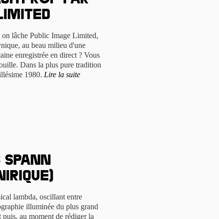
gitprop par
Limited
d on lâche Public Image Limited,
nique, au beau milieu d'une
caine enregistrée en direct ? Vous
ouille. Dans la plus pure tradition
illésime 1980.
Lire la suite
s Spann
nirique)
sical lambda, oscillant entre
ographie illuminée du plus grand
Et puis, au moment de rédiger la