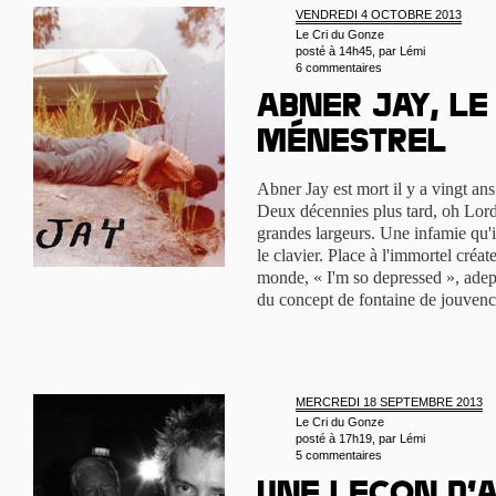
VENDREDI 4 OCTOBRE 2013
Le Cri du Gonze
posté à 14h45, par
Lémi
6 commentaires
Abner Jay, le
ménestrel
Abner Jay est mort il y a vingt ans
Deux décennies plus tard, oh Lord
grandes largeurs. Une infamie qu'il
le clavier. Place à l'immortel créa
monde, « I'm so depressed », adep
du concept de fontaine de jouvenc
MERCREDI 18 SEPTEMBRE 2013
Le Cri du Gonze
posté à 17h19, par
Lémi
5 commentaires