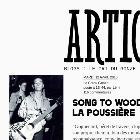
BLOGS : LE CRI DU GONZE
MARDI 12 AVRIL 2016
Le Cri du Gonze
posté à 12h44, par
Lémi
116 commentaires
Song to Wood
la poussière
“Goguenard, béret de travers, clo
son propre chemin, loin des mondan
reconnaissance, convaincu que ses 