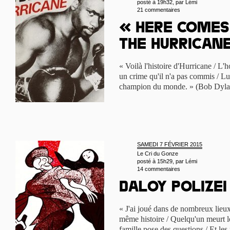
posté à 19h32, par
Lémi
21 commentaires
« Here comes
the Hurrican
« Voilà l'histoire d'Hurricane / L'
un crime qu'il n'a pas commis / Lu
champion du monde. » (Bob Dyla
SAMEDI 7 FÉVRIER 2015
Le Cri du Gonze
posté à 15h29, par
Lémi
14 commentaires
Daloy Polizei 
« J'ai joué dans de nombreux lieux 
même histoire / Quelqu'un meurt lo
famille pose des questions / Et les