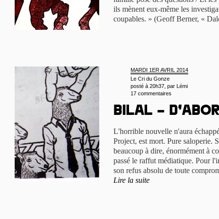
ils mènent eux-même les investigati
coupables. » (Geoff Berner, « Dal
MARDI 1ER AVRIL 2014
Le Cri du Gonze
posté à 20h37, par
Lémi
17 commentaires
Bilal – d’abor
L'horrible nouvelle n'aura échappé
Project, est mort. Pure saloperie. S
beaucoup à dire, énormément à con
passé le raffut médiatique. Pour l'i
son refus absolu de toute comprom
Lire la suite