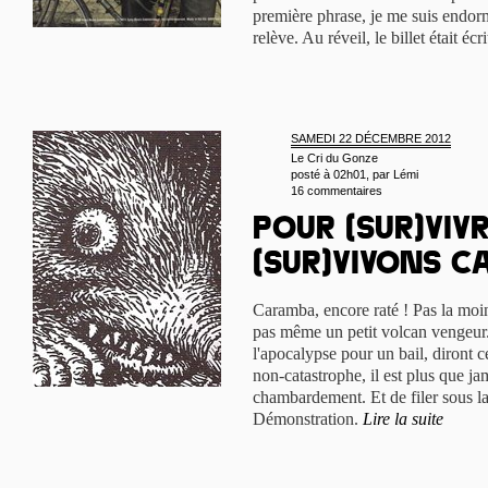
première phrase, je me suis endorm
relève. Au réveil, le billet était écr
SAMEDI 22 DÉCEMBRE 2012
Le Cri du Gonze
posté à 02h01, par
Lémi
16 commentaires
Pour (sur)viv
(sur)vivons c
Caramba, encore raté ! Pas la moin
pas même un petit volcan vengeur
l'apocalypse pour un bail, diront ce
non-catastrophe, il est plus que ja
chambardement. Et de filer sous l
Démonstration.
Lire la suite