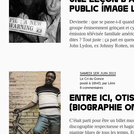
Une leçon d’a
Public Image 
Devinette : que se passe-t-il quan
groupe éminemment grinçant et cy
émission télévisée familiale améri
dites ? Tout juste : ça part en quen
John Lydon, ex Johnny Rotten, m
SAMEDI 1ER JUIN 2013
Le Cri du Gonze
posté à 16h43, par
Lémi
8 commentaires
Entre ici, Oti
(biographie o
C'était parti pour être un billet mu
discographie respectueuse et hagi
pianiste blues de tous les temps. 