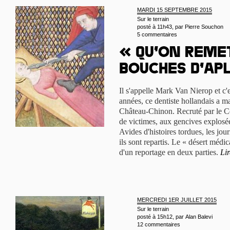
MARDI 15 SEPTEMBRE 2015
Sur le terrain
posté à 11h43, par
Pierre Souchon
5 commentaires
« Qu’on reme
bouches d’ap
Il s'appelle Mark Van Nierop et c
années, ce dentiste hollandais a ma
Château-Chinon. Recruté par le Con
de victimes, aux gencives explosées
Avides d'histoires tordues, les jou
ils sont repartis. Le « désert médic
d'un reportage en deux parties.
Lir
MERCREDI 1ER JUILLET 2015
Sur le terrain
posté à 15h12, par
Alan Balevi
12 commentaires