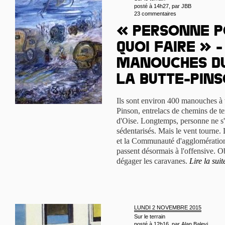
posté à 14h27, par
JBB
23 commentaires
« Personne p
quoi faire » -
manouches du
la Butte-Pin
Ils sont environ 400 manouches à vi
Pinson, entrelacs de chemins de ter
d'Oise. Longtemps, personne ne s'
sédentarisés. Mais le vent tourne.
et la Communauté d'agglomératio
passent désormais à l'offensive. Obj
dégager les caravanes.
Lire la suit
LUNDI 2 NOVEMBRE 2015
Sur le terrain
posté à 12h16, par
Alan Balevi