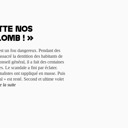
tte nos
lomb ! »
'est un fou dangereux. Pendant des
ssacré la dentition des habitants de
seil général, il a fait des centaines
. Le scandale a fini par éclater.
rnalistes ont rappliqué en masse. Puis
al » est resté. Second et ultime volet
e la suite