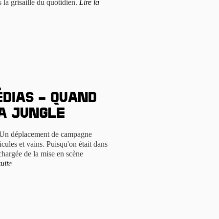
 la grisaille du quotidien.
Lire la
dias – Quand
la Jungle
s. Un déplacement de campagne
cules et vains. Puisqu'on était dans
e chargée de la mise en scène
suite