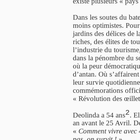
existe plusieurs « pays
Dans les soutes du bate
moins optimistes. Pour le
jardins des délices de 
riches, des élites de to
l’industrie du tourism
dans la pénombre du s
où la peur démocratiqu
d’antan. Où s’affairent
leur survie quotidienn
commémorations officie
« Révolution des œillet
2
Deolinda a 54 ans
. E
an avant le 25 Avril. De
«
Comment vivre avec 
pas, on survit !
»