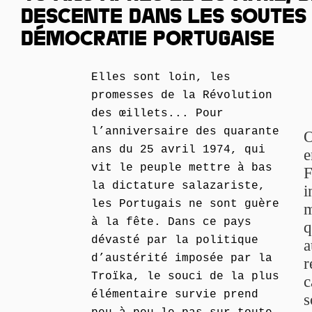
DESCENTE DANS LES SOUTES 
DÉMOCRATIE PORTUGAISE
Elles sont loin, les
promesses de la Révolution
des œillets... Pour
l’anniversaire des quarante
O
ans du 25 avril 1974, qui
e
vit le peuple mettre à bas
F
la dictature salazariste,
i
les Portugais ne sont guère
m
à la fête. Dans ce pays
q
dévasté par la politique
a
d’austérité imposée par la
r
Troïka, le souci de la plus
c
élémentaire survie prend
s