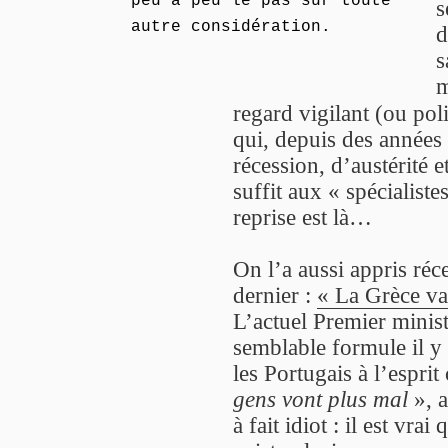
peu à peu le pas sur toute
s
autre considération.
d
s
m
regard vigilant (ou po
qui, depuis des années 
récession, d’austérité 
suffit aux « spécialist
reprise est là…
On l’a aussi appris ré
dernier :
« La Grèce va
L’actuel Premier ministr
semblable formule il y 
les Portugais à l’esprit
gens vont plus mal
», a
à fait idiot : il est vrai