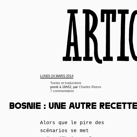
LUNDI
24 MARS 2014
Textes et traductions
posté à 16h52, par
Charles Reeve
7 commentaires
BOSNIE : UNE AUTRE RECETT
Alors que le pire des
scénarios se met