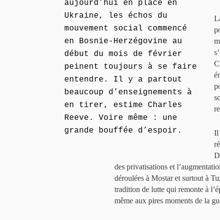
aujourd’hui en place en
Ukraine, les échos du
L
mouvement social commencé
p
en Bosnie-Herzégovine au
m
s
début du mois de février
C
peinent toujours à se faire
é
entendre. Il y a partout
p
beaucoup d’enseignements à
s
en tirer, estime Charles
r
Reeve. Voire même : une
grande bouffée d’espoir.
I
r
D
des privatisations et l’augmentatio
déroulées à Mostar et surtout à Tuzl
tradition de lutte qui remonte à l’é
même aux pires moments de la guerr