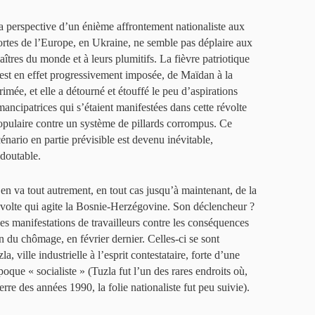
a perspective d’un énième affrontement nationaliste aux
ortes de l’Europe, en Ukraine, ne semble pas déplaire aux
aîtres du monde et à leurs plumitifs. La fièvre patriotique
’est en effet progressivement imposée, de Maïdan à la
rimée, et elle a détourné et étouffé le peu d’aspirations
mancipatrices qui s’étaient manifestées dans cette révolte
opulaire contre un système de pillards corrompus. Ce
cénario en partie prévisible est devenu inévitable,
edoutable.
l en va tout autrement, en tout cas jusqu’à maintenant, de la
évolte qui agite la Bosnie-Herzégovine. Son déclencheur ?
es manifestations de travailleurs contre les conséquences
n du chômage, en février dernier. Celles-ci se sont
a, ville industrielle à l’esprit contestataire, forte d’une
poque « socialiste » (Tuzla fut l’un des rares endroits où,
e des années 1990, la folie nationaliste fut peu suivie).