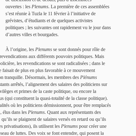
ouvertes : les
Plenums
. La première de ces assemblées
s’est réunie à Tuzla le 11 février à l’initiative de
grévistes, d’étudiants et de quelques activistes
politiques ; les suivantes ont rapidement vu le jour dans
d’autres villes et bourgades.
À l’origine, les
Plenums
se sont donnés pour rôle de
s revendications aux différents pouvoirs politiques. Mais
licière, les revendications se sont radicalisées ; dans le
e faisait de plus en plus favorable à ce mouvement
on tranquille. Désormais, les membres des
Plénums
tants arrêtés, l’alignement des salaires des politiciens sur
ivilèges et primes de la caste politique, ou encore la
 (qui constituent la quasi-totalité de la classe politique).
alités où les politiciens démissionnent, pour être remplacés
, élus dans les
Plenums
. Quant aux représentants des
, qu’ils se plaignent de salaires versés en retard ou qu’ils
s privatisations), ils utilisent les
Plenums
pour créer une
réseau de luttes. Des voix se font entendre, qui posent la