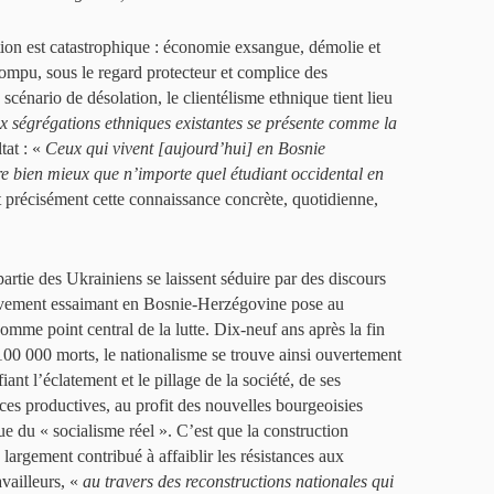
tion est catastrophique : économie exsangue, démolie et
orrompu, sous le regard protecteur et complice des
cénario de désolation, le clientélisme ethnique tient lieu
x ségrégations ethniques existantes se présente comme la
tat : «
Ceux qui vivent [aujourd’hui] en Bosnie
re bien mieux que n’importe quel étudiant occidental en
st précisément cette connaissance concrète, quotidienne,
ie des Ukrainiens se laissent séduire par des discours
mouvement essaimant en Bosnie-Herzégovine pose au
comme point central de la lutte. Dix-neuf ans après la fin
100 000 morts, le nationalisme se trouve ainsi ouvertement
nt l’éclatement et le pillage de la société, de ses
orces productives, au profit des nouvelles bourgeoisies
ue du « socialisme réel ». C’est que la construction
a largement contribué à affaiblir les résistances aux
availleurs, «
au travers des reconstructions nationales qui