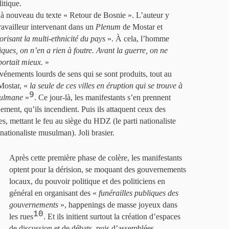
litique.
 nouveau du texte « Retour de Bosnie ». L’auteur y
travailleur intervenant dans un
Plenum
de Mostar et
orisant la multi-ethnicité du pays
». À cela, l’homme
iques, on n’en a rien à foutre. Avant la guerre, on ne
 portait mieux.
»
événements lourds de sens qui se sont produits, tout au
 Mostar, «
la seule de ces villes en éruption qui se trouve à
9
sulmane
»
. Ce jour-là, les manifestants s’en prennent
ment, qu’ils incendient. Puis ils attaquent ceux des
s, mettant le feu au siège du HDZ (le parti nationaliste
 nationaliste musulman). Joli brasier.
Après cette première phase de colère, les manifestants
optent pour la dérision, se moquant des gouvernements
locaux, du pouvoir politique et des politiciens en
général en organisant des «
funérailles publiques des
gouvernements
», happenings de masse joyeux dans
10
les rues
. Et ils initient surtout la création d’espaces
de discussion et de débats, puis d’assemblées