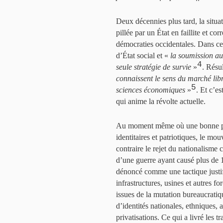
Deux décennies plus tard, la situa
pillée par un État en faillite et c
démocraties occidentales. Dans ce s
d’État social et «
la soumission au
4
seule stratégie de survie
»
. Résul
connaissent le sens du marché lib
5
sciences économiques
»
. Et c’e
qui anime la révolte actuelle.
Au moment même où une bonne part
identitaires et patriotiques, le 
contraire le rejet du nationalisme 
d’une guerre ayant causé plus de 
dénoncé comme une tactique justifia
infrastructures, usines et autres f
issues de la mutation bureaucratiq
d’identités nationales, ethniques, 
privatisations. Ce qui a livré les tr