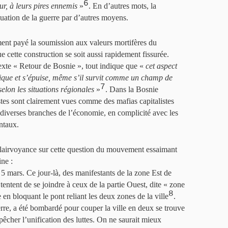
6
ur, à leurs pires ennemis
»
. En d’autres mots, la
inuation de la guerre par d’autres moyens.
ment payé la soumission aux valeurs mortifères du
e cette construction se soit aussi rapidement fissurée.
texte « Retour de Bosnie », tout indique que «
cet aspect
amique et s’épuise, même s’il survit comme un champ de
7
selon les situations régionales
»
. Dans la Bosnie
stes sont clairement vues comme des mafias capitalistes
s diverses branches de l’économie, en complicité avec les
ntaux.
clairvoyance sur cette question du mouvement essaimant
ne :
5 mars. Ce jour-là, des manifestants de la zone Est de
entent de se joindre à ceux de la partie Ouest, dite « zone
8
en bloquant le pont reliant les deux zones de la ville
.
re, a été bombardé pour couper la ville en deux se trouve
pêcher l’unification des luttes. On ne saurait mieux