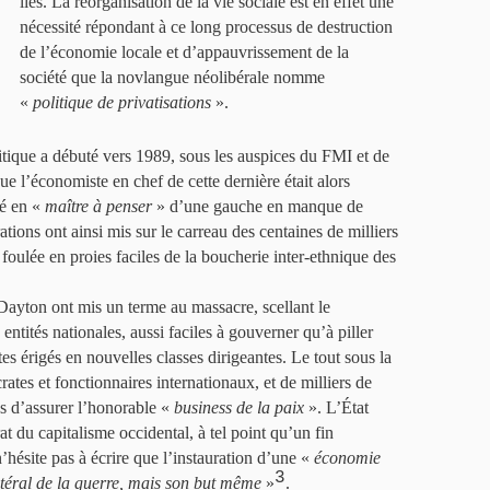
liés. La réorganisation de la vie sociale est en effet une
nécessité répondant à ce long processus de destruction
de l’économie locale et d’appauvrissement de la
société que la novlangue néolibérale nomme
«
politique de privatisations
».
tique a débuté vers 1989, sous les auspices du FMI et de
 l’économiste en chef de cette dernière était alors
lé en «
maître à penser
» d’une gauche en manque de
rations ont ainsi mis sur le carreau des centaines de milliers
 foulée en proies faciles de la boucherie inter-ethnique des
Dayton ont mis un terme au massacre, scellant le
ntités nationales, aussi faciles à gouverner qu’à piller
tes érigés en nouvelles classes dirigeantes. Le tout sous la
ates et fonctionnaires internationaux, et de milliers de
s d’assurer l’honorable «
business de la paix
». L’État
t du capitalisme occidental, à tel point qu’un fin
n’hésite pas à écrire que l’instauration d’une «
économie
3
latéral de la guerre, mais son but même
»
.