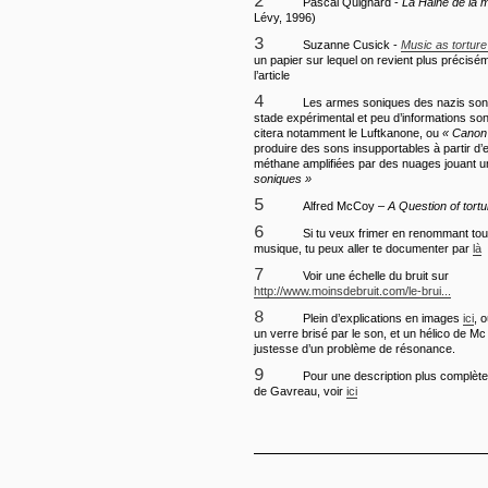
2
Pascal Quignard -
La Haine de la 
Lévy, 1996)
3
Suzanne Cusick -
Music as tortur
un papier sur lequel on revient plus précisé
l’article
4
Les armes soniques des nazis son
stade expérimental et peu d’informations son
citera notamment le Luftkanone, ou
« Canon 
produire des sons insupportables à partir d’e
méthane amplifiées par des nuages jouant u
soniques »
5
Alfred McCoy –
A Question of tortu
6
Si tu veux frimer en renommant tou
musique, tu peux aller te documenter par
là
7
Voir une échelle du bruit sur
http://www.moinsdebruit.com/le-brui...
8
Plein d’explications en images
ici
, 
un verre brisé par le son, et un hélico de Mc
justesse d’un problème de résonance.
9
Pour une description plus complèt
de Gavreau, voir
ici