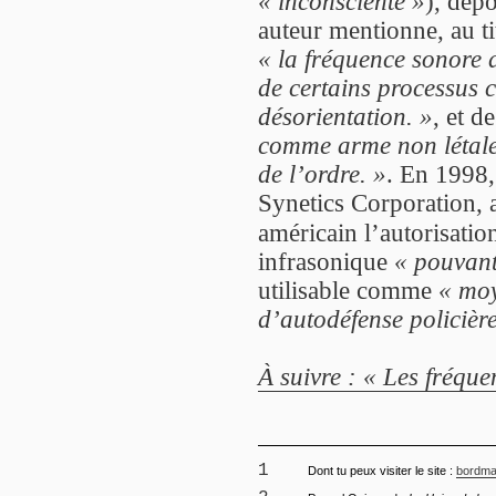
« inconsciente »
), dép
auteur mentionne, au ti
« la fréquence sonore d
de certains processus 
désorientation. »
, et d
comme arme non létale
de l’ordre. »
. En 1998,
Synetics Corporation, 
américain l’autorisati
infrasonique
« pouvant
utilisable comme
« moy
d’autodéfense policièr
À suivre : « Les fréqu
1
Dont tu peux visiter le site :
bordman