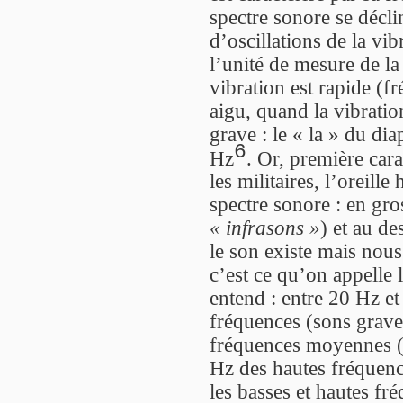
spectre sonore se décli
d’oscillations de la vi
l’unité de mesure de la
vibration est rapide (f
aigu, quand la vibratio
grave : le « la » du d
6
Hz
. Or, première car
les militaires, l’oreil
spectre sonore : en gro
« infrasons »
) et au d
le son existe mais nous
c’est ce qu’on appelle 
entend : entre 20 Hz et
fréquences (sons grave
fréquences moyennes (
Hz des hautes fréquenc
les basses et hautes f