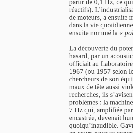
partir de 0,1 Hz, ce qu
réactifs). L’industrial
de moteurs, a ensuite m
dans la vie quotidienne
ensuite nommé la
« po
La découverte du potent
hasard, par un acoustic
officiait au Laboratoir
1967 (ou 1957 selon les
chercheurs de son équip
maux de tête aussi vio
recherches, ils s’avisen
problèmes : la machine
7 Hz qui, amplifiée par 
encastrée, devenait h
quoiqu’inaudible. Gav
en cours pour se concen