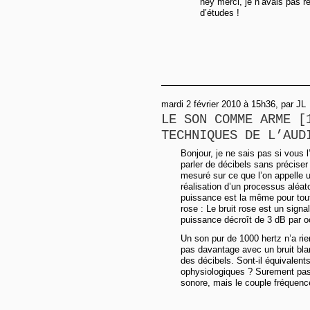
hey merci, je n’avais pas r
d’études !
mardi 2 février 2010 à 15h36, par JL
LE SON COMME ARME [
TECHNIQUES DE L’AUD
Bonjour, je ne sais pas si vous l
parler de décibels sans préciser 
mesuré sur ce que l’on appelle u
réalisation d’un processus aléat
puissance est la même pour toute
rose : Le bruit rose est un signa
puissance décroît de 3 dB par o
Un son pur de 1000 hertz n’a rie
pas davantage avec un bruit bla
des décibels. Sont-il équivale
ophysiologiques ? Surement pas. A
sonore, mais le couple fréquence