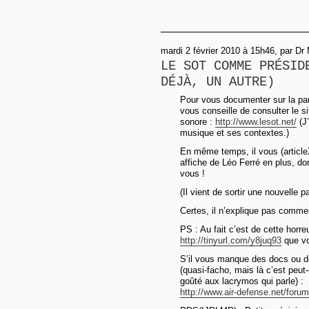
mardi 2 février 2010 à 15h46, par Dr
LE SOT COMME PRÉSID
DÉJÀ, UN AUTRE)
Pour vous documenter sur la part
vous conseille de consulter le si
sonore :
http://www.lesot.net/
(J’
musique et ses contextes.)
En même temps, il vous (article
affiche de Léo Ferré en plus, do
vous !
(Il vient de sortir une nouvelle 
Certes, il n’explique pas comme
PS : Au fait c’est de cette horreu
http://tinyurl.com/y8juq93
que vo
S’il vous manque des docs ou de
(quasi-facho, mais là c’est peut-ê
goûté aux lacrymos qui parle) :
http://www.air-defense.net/forum/