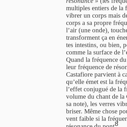
résonance »
(les fréqu
multiples entiers de la
vibrer un corps mais 
corps a sa propre fréqu
l’air (une onde), touch
transforment ça en éne
tes intestins, ou bien,
comme la surface de l’
Quand la fréquence du 
leur fréquence de résonn
Castafiore parvient à c
qu’elle émet est la fré
l’effet conjugué de la f
volume du chant de la Ca
sa note), les verres vib
briser. Même chose pou
vent faible si la fréque
8
résonance du pont
.