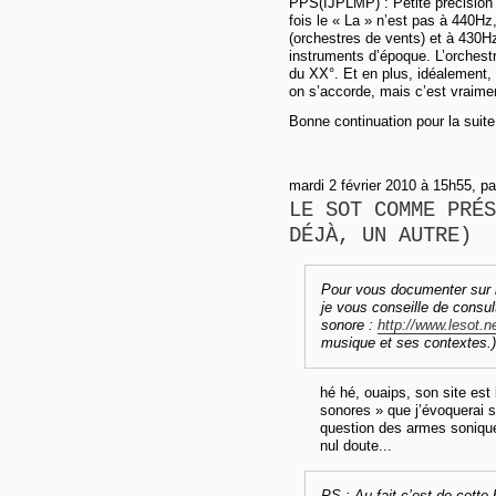
PPS(IJPLMP) : Petite précision 
fois le « La » n’est pas à 440H
(orchestres de vents) et à 430H
instruments d’époque. L’orches
du XX°. Et en plus, idéalement, i
on s’accorde, mais c’est vraimen
Bonne continuation pour la suite 
mardi 2 février 2010 à 15h55, par
LE SOT COMME PRÉS
DÉJÀ, UN AUTRE)
Pour vous documenter sur la
je vous conseille de consult
sonore :
http://www.lesot.ne
musique et ses contextes.)
hé hé, ouaips, son site est
sonores » que j’évoquerai s
question des armes soniques
nul doute...
PS : Au fait c’est de cette 