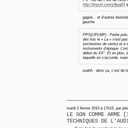
http://tinyurl.com/y8juq93
q
gagné... et d’autres bestiol
gauche
PPS(IJPLMP) : Petite préci
des fois le « La » n’est p
(orchestres de vents) et à
instruments d’époque. L’o
début du XX°. Et en plus, i
laquelle on s’accorde, mais 
ouahh - alors ça, c’est de l
mardi 2 février 2010 à 17h15, par pi
LE SON COMME ARME [
TECHNIQUES DE L’AUD