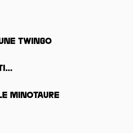
 une Twingo
...
 Le Minotaure