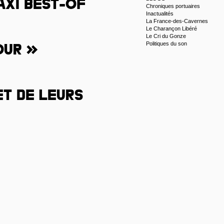
axi best-of
Chroniques portuaires
Inactualités
La France-des-Cavernes
Le Charançon Libéré
Le Cri du Gonze
Politiques du son
our »
t de leurs