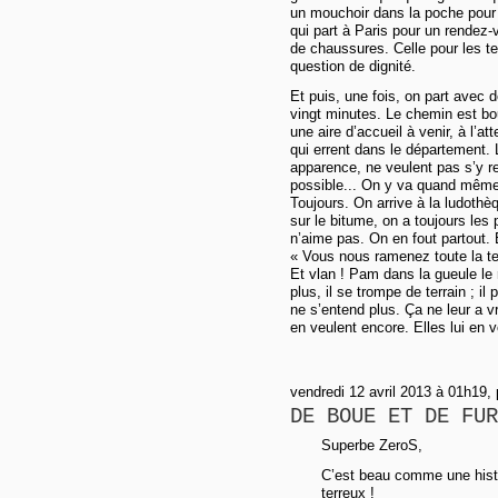
un mouchoir dans la poche pour fr
qui part à Paris pour un rendez
de chaussures. Celle pour les ter
question de dignité.
Et puis, une fois, on part avec 
vingt minutes. Le chemin est bo
une aire d’accueil à venir, à l’at
qui errent dans le département.
apparence, ne veulent pas s’y r
possible... On y va quand même.
Toujours. On arrive à la ludothè
sur le bitume, on a toujours les
n’aime pas. On en fout partout. 
« Vous nous ramenez toute la terr
Et vlan ! Pam dans la gueule le 
plus, il se trompe de terrain ; il
ne s’entend plus. Ça ne leur a v
en veulent encore. Elles lui en v
vendredi 12 avril 2013 à 01h19,
DE BOUE ET DE FUR
Superbe ZeroS,
C’est beau comme une histoi
terreux !