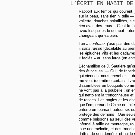
L’ÉCRIT EN HABIT DE
Rapport aux temps qui courent, j’
sur la peau, sans rien ni tulle — 
voilette, douches pointillées, si
rien avec des trous... C’est la 
avec lesquelles le combat fratern
changeant qui va bien.
Ton
a contrario
, j’ose pas dire d
«
sans raison
[décelable au prem
les épluchés vifs et les cadavr
« faciès » au sens large (on ent
L’échantillon de J. Sautière qu’o
des étincelles. — Oui, de friper
qui viennent nous chercher — d
me veut (de même certains livre
dissemblées en bouquets comme
ne vont pas à la poubelle ; on e
qui nettoient la tronçonneuse et
de ronces. Les ongles et les ch
que l’empereur de Chine en fait s
enterre en tournant autour six o
protège des démons ! Que seule
comme buissons au seuil des vra
infernal à taille de montagne, r
joue une mélodie, et des tranch
dattes de son derrière, et qui le