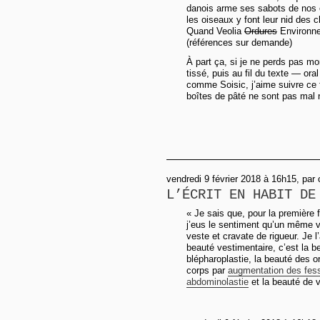
danois arme ses sabots de nos 
les oiseaux y font leur nid des 
Quand Veolia
Ordures
Environnem
(références sur demande)
À part ça, si je ne perds pas mo
tissé, puis au fil du texte — ora
comme Soisic, j’aime suivre ce f
boîtes de pâté ne sont pas mal 
vendredi 9 février 2018 à 16h15, par 
L’ÉCRIT EN HABIT DE
« Je sais que, pour la première f
j’eus le sentiment qu’un même v
veste et cravate de rigueur. Je l
beauté vestimentaire, c’est la b
blépharoplastie, la beauté des o
corps par
augmentation des fes
abdominolastie
et la beauté de 