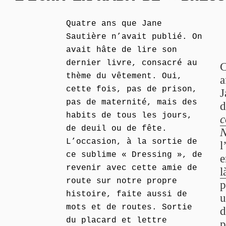
Quatre ans que Jane
Sautière n’avait publié. On
avait hâte de lire son
dernier livre, consacré au
C
thème du vêtement. Oui,
a
cette fois, pas de prison,
J
pas de maternité, mais des
d
habits de tous les jours,
de deuil ou de fête.
N
L’occasion, à la sortie de
l
ce sublime « Dressing », de
e
revenir avec cette amie de
l
route sur notre propre
p
histoire, faite aussi de
u
mots et de routes. Sortie
d
du placard et lettre
p