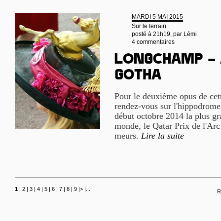
MARDI 5 MAI 2015
Sur le terrain
posté à 21h19, par
Lémi
4 commentaires
Longchamp – 
gotha
Pour le deuxième opus de cett
rendez-vous sur l'hippodrome
début octobre 2014 la plus g
monde, le Qatar Prix de l'Ar
meurs.
Lire la suite
1
|
2
|
3
|
4
|
5
|
6
|
7
|
8
|
9
|
>
|
...
R