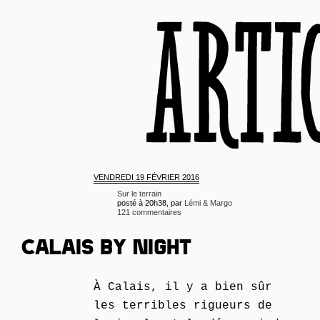
VENDREDI
19 FÉVRIER 2016
Sur le terrain
posté à 20h38, par
Lémi & Margo
121 commentaires
CALAIS BY NIGHT
À Calais, il y a bien sûr
les terribles rigueurs de