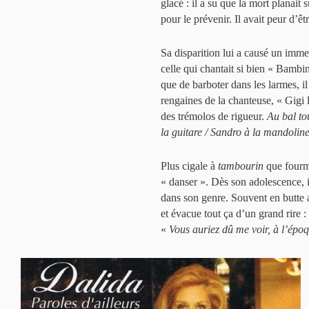
glacé : il a su que la mort planait 
pour le prévenir. Il avait peur d’ê
Sa disparition lui a causé un imme
celle qui chantait si bien « Bambin
que de barboter dans les larmes, il
rengaines de la chanteuse, « Gigi
des trémolos de rigueur.
Au bal tou
la guitare / Sandro à la mandolin
Plus cigale à
tambourin
que fourmi
« danser ». Dès son adolescence, i
dans son genre. Souvent en butte a
et évacue tout ça d’un grand rire : 
«
Vous auriez dû me voir, à l’époq