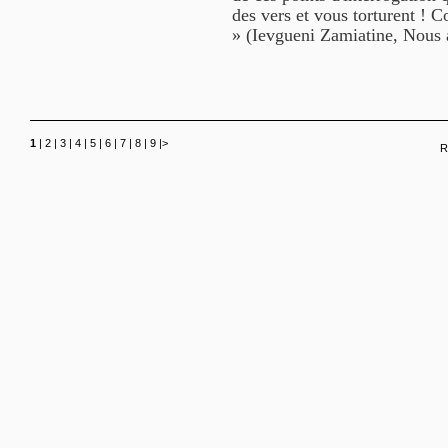
des vers et vous torturent ! C
» (Ievgueni Zamiatine, Nous 
1
|
2
|
3
|
4
|
5
|
6
|
7
|
8
|
9
|
>
R