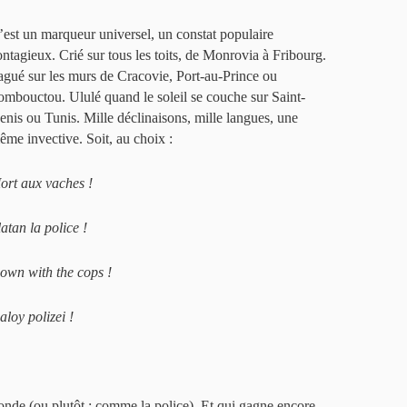
’est un marqueur universel, un constat populaire
ontagieux. Crié sur tous les toits, de Monrovia à Fribourg.
agué sur les murs de Cracovie, Port-au-Prince ou
ombouctou. Ululé quand le soleil se couche sur Saint-
enis ou Tunis. Mille déclinaisons, mille langues, une
ême invective. Soit, au choix :
ort aux vaches !
atan la police !
own with the cops !
aloy polizei !
nde (ou plutôt : comme la police). Et qui gagne encore