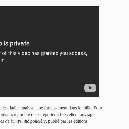
les, ladite analyse tape furieusement dans le mille. Pour
onvaincre, prière de se reporter à l’excellent ouvrage
es de l’impunité policière
, publié par les éditions