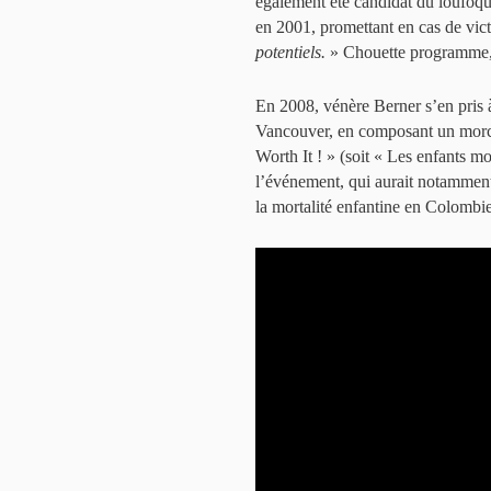
également été candidat du loufoq
en 2001, promettant en cas de vict
potentiels.
» Chouette programme, fi
En 2008, vénère Berner s’en pris à
Vancouver, en composant un morce
Worth It ! » (soit « Les enfants mo
l’événement, qui aurait notamment
la mortalité enfantine en Colombie