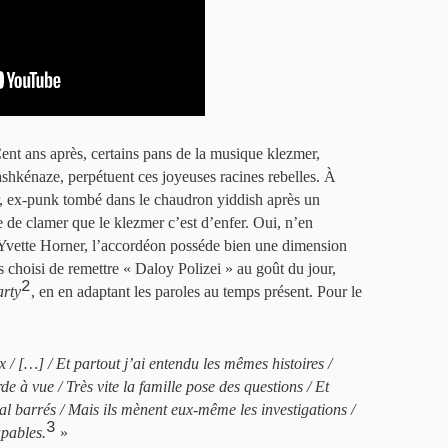
 Cent ans après, certains pans de la musique klezmer,
 ashkénaze, perpétuent ces joyeuses racines rebelles. À
, ex-punk tombé dans le chaudron yiddish après un
de clamer que le klezmer c’est d’enfer. Oui, n’en
’Yvette Horner, l’accordéon posséde bien une dimension
s choisi de remettre « Daloy Polizei » au goût du jour,
2
arty
, en en adaptant les paroles au temps présent. Pour le
 / […] / Et partout j’ai entendu les mêmes histoires /
e à vue / Très vite la famille pose des questions / Et
al barrés / Mais ils mènent eux-même les investigations /
3
upables.
»