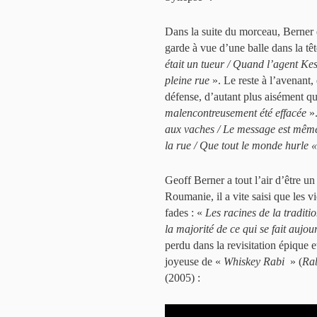
Dans la suite du morceau, Berner 
garde à vue d’une balle dans la têt
était un tueur / Quand l’agent Ke
pleine rue
». Le reste à l’avenant
défense, d’autant plus aisément q
malencontreusement été effacée
».
aux vaches / Le message est même 
la rue / Que tout le monde hurle «
Geoff Berner a tout l’air d’être 
Roumanie, il a vite saisi que les v
fades : «
Les racines de la traditi
la majorité de ce qui se fait aujou
perdu dans la revisitation épique e
joyeuse de «
Whiskey Rabi
» (
Ra
(2005) :