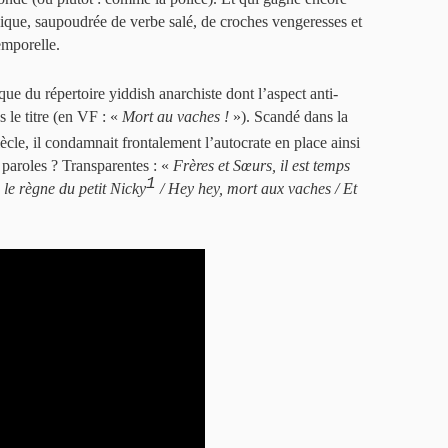
sique, saupoudrée de verbe salé, de croches vengeresses et
emporelle.
que du répertoire yiddish anarchiste dont l’aspect anti-
s le titre (en VF : «
Mort au vaches !
»). Scandé dans la
ècle, il condamnait frontalement l’autocrate en place ainsi
 paroles ? Transparentes : «
Frères et Sœurs, il est temps
1
e le règne du petit Nicky
/ Hey hey, mort aux vaches / Et