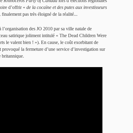
ue
Rhinoceros Party of Canada
lors d’élections régionales
oire d’offrir «
de la cocaïne et des putes aux investisseurs
nalement pas très éloigné de la réalité...
 l’organisation des JO 2010 par sa ville natale de
au satirique joliment intitulé « The Dead Children Were
rts le valent bien ! »). En cause, le coût exorbitant de
 provoqué la fermeture d’une service d’investigation sur
 britannique.