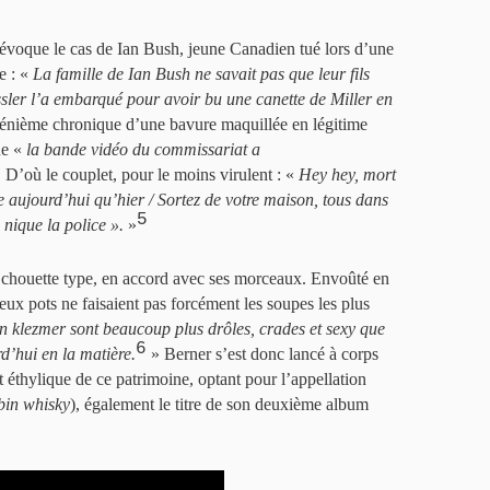
évoque le cas de Ian Bush, jeune Canadien tué lors d’une
e : «
La famille de Ian Bush ne savait pas que leur fils
ssler l’a embarqué pour avoir bu une canette de Miller en
, énième chronique d’une bavure maquillée en légitime
ue «
la bande vidéo du commissariat a
 D’où le couplet, pour le moins virulent : «
Hey hey, mort
aujourd’hui qu’hier / Sortez de votre maison, tous dans
5
 nique la police ».
»
un chouette type, en accord avec ses morceaux. Envoûté en
ieux pots ne faisaient pas forcément les soupes les plus
on klezmer sont beaucoup plus drôles, crades et sexy que
6
rd’hui en la matière.
» Berner s’est donc lancé à corps
t éthylique de ce patrimoine, optant pour l’appellation
bin whisky
), également le titre de son deuxième album