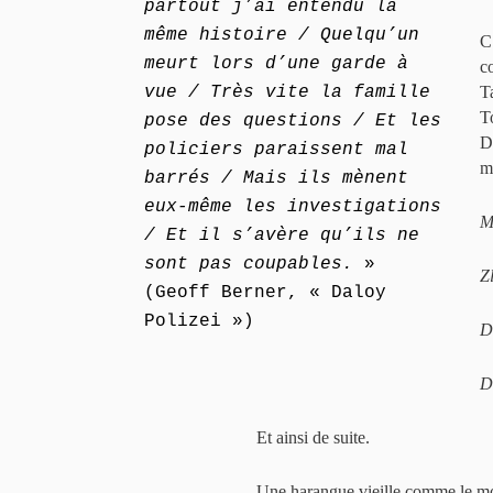
partout j’ai entendu la
même histoire / Quelqu’un
C
meurt lors d’une garde à
c
vue / Très vite la famille
T
T
pose des questions / Et les
D
policiers paraissent mal
m
barrés / Mais ils mènent
eux-même les investigations
M
/ Et il s’avère qu’ils ne
sont pas coupables.
»
Zl
(Geoff Berner, « Daloy
Polizei »)
D
D
Et ainsi de suite.
Une harangue vieille comme le mo