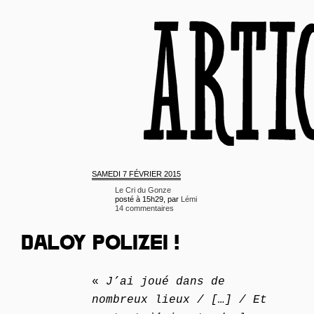
SAMEDI
7 FÉVRIER 2015
Le Cri du Gonze
posté à 15h29, par
Lémi
14 commentaires
DALOY POLIZEI !
«
J’ai joué dans de
nombreux lieux / […] / Et