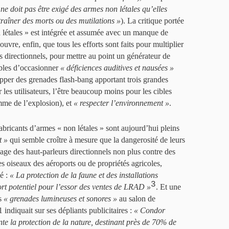
l ne doit pas être exigé des armes non létales qu’elles
ntraîner des morts ou des mutilations »
). La critique portée
 létales » est intégrée et assumée avec un manque de
vre, enfin, que tous les efforts sont faits pour multiplier
rs directionnels, pour mettre au point un générateur de
ibles d’occasionner
« déficiences auditives et nausées »
opper des grenades flash-bang apportant trois grandes
r les utilisateurs, l’être beaucoup moins pour les cibles
mme de l’explosion), et
« respecter l’environnement »
.
icants d’armes « non létales » sont aujourd’hui pleins
t »
qui semble croître à mesure que la dangerosité de leurs
sage des haut-parleurs directionnels non plus contre des
es oiseaux des aéroports ou de propriétés agricoles,
é :
« La protection de la faune et des installations
3
ort potentiel pour l’essor des ventes de LRAD »
. Et une
es
« grenades lumineuses et sonores »
au salon de
indiquait sur ses dépliants publicitaires :
« Condor
 la protection de la nature, destinant près de 70% de