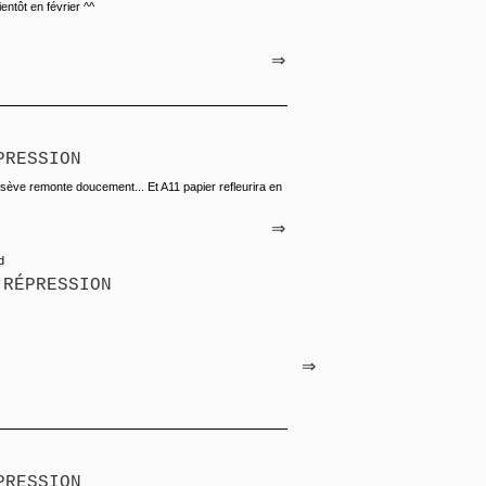
entôt en février ^^
⇒
PRESSION
a sève remonte doucement... Et A11 papier refleurira en
⇒
d
 RÉPRESSION
⇒
PRESSION