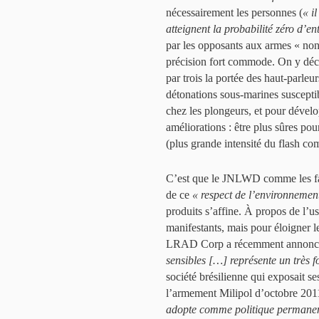
nécessairement les personnes (
« i
atteignent la probabilité zéro d’e
par les opposants aux armes « non
précision fort commode. On y décou
par trois la portée des haut-parleu
détonations sous-marines suscept
chez les plongeurs, et pour dével
améliorations : être plus sûres pou
(plus grande intensité du flash co
C’est que le JNLWD comme les fabr
de ce
« respect de l’environnemen
produits s’affine. À propos de l’u
manifestants, mais pour éloigner l
LRAD Corp a récemment annonc
sensibles […] représente un très f
société brésilienne qui exposait s
l’armement Milipol d’octobre 2011 
adopte comme politique permanente