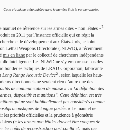
Cette chronique a été publiée dans le numéro 8 de la version papier.
.
1
e manuel de référence sur les armes dites « non létales »
oduit en 2011 par l’instance officielle qui en régit la
echerche et le développement aux États-Unis, le Joint
on-Lethal Weapons Directorate (JNLWD), a récemment
té
mis en ligne
par le collectif de chercheurs indépendants
ublic Intelligence. Le JNLWD ne s’y embarrasse pas des
udibonderies tactiques de LRAD Corporation, fabricante
2
u
Long Range Acoustic Device
, selon laquelle les haut-
arleurs directionnels ne seraient rien d’autre que des
 outils de communication de masse »
:
« La définition des
mes, dispositifs et munitions’’. Cette définition est très
 munitions qui ne sont habituellement pas considérés comme
positifs acoustiques de longue portée. »
Le manuel ne
r les priorités officielles et la prudence à géométrie
 biens (
« les armes non létales doivent être conçues de
r les coûts de reconstruction post-conflit »
), mais pas