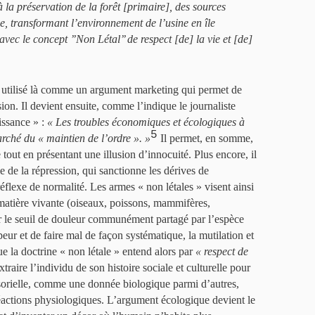
à la préservation de la forêt [primaire], des sources
ne, transformant l’environnement de l’usine en île
vec le concept ’’Non Létal’’ de respect [de] la vie et [de]
 utilisé là comme un argument marketing qui permet de
ion. Il devient ensuite, comme l’indique le journaliste
issance » :
« Les troubles économiques et écologiques à
5
rché du « maintien de l’ordre ». »
Il permet, en somme,
 tout en présentant une illusion d’innocuité. Plus encore, il
 de la répression, qui sanctionne les dérives de
flexe de normalité. Les armes « non létales » visent ainsi
matière vivante (oiseaux, poissons, mammifères,
 le seuil de douleur communément partagé par l’espèce
 peur et de faire mal de façon systématique, la mutilation et
ue la doctrine « non létale » entend alors par
« respect de
’extraire l’individu de son histoire sociale et culturelle pour
nsorielle, comme une donnée biologique parmi d’autres,
actions physiologiques. L’argument écologique devient le