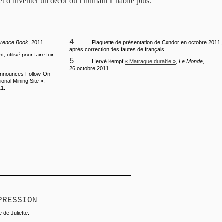
 et d’inventer un décor où l’humain n’habite plus.
4
erence Book
, 2011.
Plaquette de présentation de Condor en octobre 2011,
après correction des fautes de français.
 utilisé pour faire fuir
5
Hervé Kempf,
« Matraque durable »
,
Le Monde
,
26 octobre 2011.
Announces Follow-On
onal Mining Site »,
1.
PRESSION
e de Juliette.