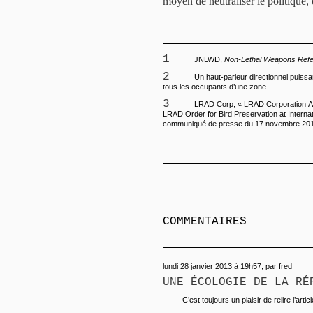
moyen de neutraliser le politique,
1
JNLWD,
Non-Lethal Weapons Ref
2
Un haut-parleur directionnel puissant,
tous les occupants d’une zone.
3
LRAD Corp, « LRAD Corporation 
LRAD Order for Bird Preservation at Internati
communiqué de presse du 17 novembre 201
COMMENTAIRES
lundi 28 janvier 2013 à 19h57, par fred
UNE ÉCOLOGIE DE LA RÉ
C’est toujours un plaisir de relire l’articl