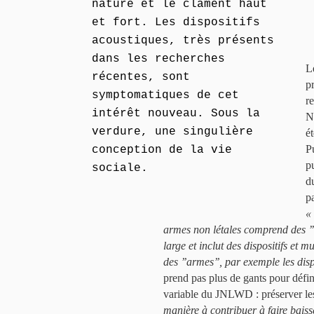
nature et le clament haut
et fort. Les dispositifs
acoustiques, très présents
dans les recherches
L
récentes, sont
pr
symptomatiques de cet
r
intérêt nouveau. Sous la
N
verdure, une singulière
é
P
conception de la vie
p
sociale.
d
p
«
armes non létales comprend des ’’ar
large et inclut des dispositifs et
des ’’armes’’, par exemple les dis
prend pas plus de gants pour défini
variable du JNLWD : préserver les
manière à contribuer à faire baisse