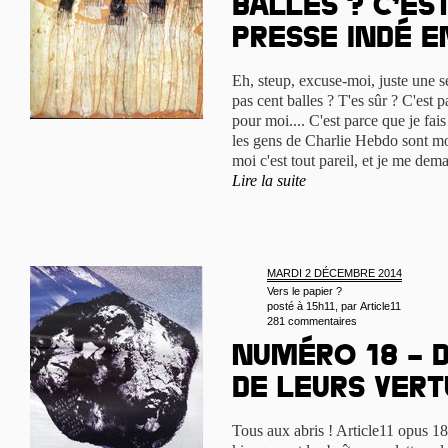
balles ? C’es
presse indé en
Eh, steup, excuse-moi, juste une se
pas cent balles ? T'es sûr ? C'est 
pour moi.... C'est parce que je fa
les gens de Charlie Hebdo sont mor
moi c'est tout pareil, et je me dema
Lire la suite
MARDI 2 DÉCEMBRE 2014
Vers le papier ?
posté à 15h11, par
Article11
281 commentaires
Numéro 18 – 
de leurs vert
Tous aux abris ! Article11 opus 1