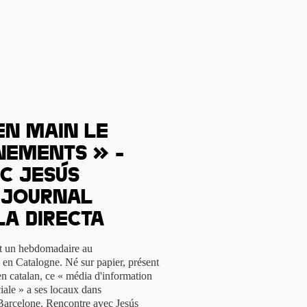
s
en main le
nements » -
c Jesús
u journal
La Directa
est un hebdomadaire au
 en Catalogne. Né sur papier, présent
en catalan, ce « média d'information
iale » a ses locaux dans
à Barcelone. Rencontre avec Jesús