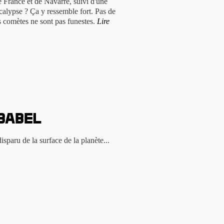
de France et de Navarre, suivi d'une
calypse ? Ça y ressemble fort. Pas de
les comètes ne sont pas funestes.
Lire
Babel
isparu de la surface de la planète...