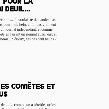
t pour la
 deuil...
conde... Je voulais te demander, t'as
pas pour moi, hein, enfin pas vraiment
is un journal indépendant, et comme
ts en faisant un journal aussi, eux et
ndais... Sérieux, t'as pas cent balles ?
Des comètes et
us
8 déboule comme un astéroïde sur les