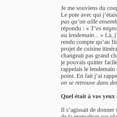
Je me souviens du coup 
Le pote avec qui j’éta
pas qu’on aille ensemb
répondu : «
T’es migno
au lendemain...
» Là, j’
rendu compte qu’au fin
projet de cuisine itinér
changeait pas grand ch
je pouvais quitter facil
rappelais le lendemain 
point. En fait j’ai rap
on se retrouve dans deu
Quel était à vos yeux 
Il s’agissait de donner
de la mutualiser sur pl