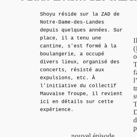
Shoyu réside sur la ZAD de
Notre-Dame-des-Landes
depuis quelques années. Sur
place, il a tenu une
I
cantine, s’est formé à la
(
boulangerie, a occupé
o
divers lieux, organisé des
T
concerts, résisté aux
f
expulsions, etc. À
l
l’initiative du collectif
t
Mauvaise Troupe, il revient
s
ici en détails sur cette
T
expérience.
D
d
p
nouvel épisode.