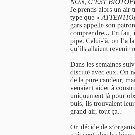
NON, C’EST BIOTOPE
Je prends alors un air 
type que «
ATTENTIO
gars appelle son patron,
comprendre... En fait, i
pipe. Celui-là, on l’a l
qu’ils allaient revenir 
Dans les semaines suiv
discuté avec eux. On ne
de la pure candeur, mai
venaient aider à constr
uniquement là pour obse
puis, ils trouvaient leu
grand air, tout ça...
On décide de s’organise
n’étaient plus les bien