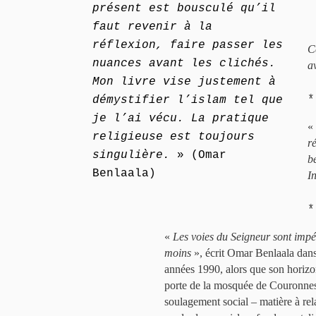
présent est bousculé qu’il
faut revenir à la
réflexion, faire passer les
C
nuances avant les clichés.
a
Mon livre vise justement à
*
démystifier l’islam tel que
je l’ai vécu. La pratique
«
religieuse est toujours
r
singulière.
» (Omar
b
Benlaala)
I
*
«
Les voies du Seigneur sont impé
moins
», écrit Omar Benlaala dan
années 1990, alors que son horizon
porte de la mosquée de Couronnes, 
soulagement social – matière à rel