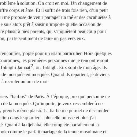
e problème à solution. On croit en moi. Un changement de
e corps et âme. Et il suffit de trois fois rien, d’un petit
ui me propose de venir partager un thé et des cacahuètes à
je suis alors prêt à saisir n’importe quelle occasion de
ire plaisir à mes parents, qui s’inquiètent beaucoup pour
n, j’ai le sentiment de faire un pas vers eux.
 rencontres, j’opte pour un islam particulier. Hors quelques
ouronnes, les premières personnes que je rencontre sont
2
u Tablighi Jamaat
, ou Tabligh. Eux sont de mon âge. Ils
t de mosquée en mosquée. Quand ils repartent, je deviens
 recruter autour de moi.
miers ’’barbus’’ de Paris. À l’époque, presque personne ne
m de la mosquée. Qu’importe, je veux ressembler à ces
j’y prends même plaisir. La barbe me permet de dissimuler
ion dans le quartier – plus elle pousse et plus j’ai
é. Quant à la djellaba, elle complète parfaitement la
look comme le parfait mariage de la tenue musulmane et