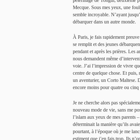
pèlerinage de Tongui, deuxième p
Mecque. Sous mes yeux, une foule
semble incroyable. N’ayant jusqu’i
débarquer dans un autre monde.
À Paris, je fais rapidement preuv
se remplit et des jeunes débarquen
pendant et après les prières. Les 
nous demandent même d’intervenir 
voie. J’ai l’impression de vivre q
centre de quelque chose. Et puis, 
un aventurier, un Corto Maltese. D
encore moins pour quatre ou cinq
Je ne cherche alors pas spécialeme
nouveau mode de vie, sans me pos
l’islam aux yeux de mes parents – p
déterminait la manière qu’ils avaien
pourtant, à l’époque où je me lan
estiment que j’en fais trop. Ils n’