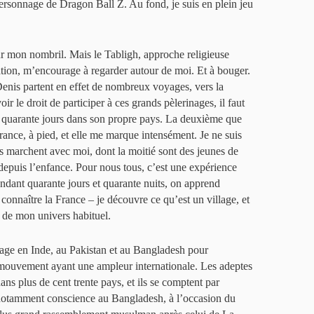
personnage de Dragon Ball Z. Au fond, je suis en plein jeu
 sur mon nombril. Mais le Tabligh, approche religieuse
cation, m’encourage à regarder autour de moi. Et à bouger.
enis partent en effet de nombreux voyages, vers la
ir le droit de participer à ces grands pèlerinages, il faut
 quarante jours dans son propre pays. La deuxième que
France, à pied, et elle me marque intensément. Je ne suis
s marchent avec moi, dont la moitié sont des jeunes de
depuis l’enfance. Pour nous tous, c’est une expérience
ndant quarante jours et quarante nuits, on apprend
 connaître la France – je découvre ce qu’est un village, et
s de mon univers habituel.
yage en Inde, au Pakistan et au Bangladesh pour
 mouvement ayant une ampleur internationale. Les adeptes
ans plus de cent trente pays, et ils se comptent par
 notamment conscience au Bangladesh, à l’occasion du