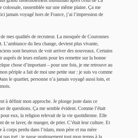
lus grand rassemblement musulman après celui de La
 colossale, rassemblée sur une même plaine. Ça me
ci jamais voyagé hors de France, j’ai l’impression de
e de mes qualités de recruteur. La mosquée de Couronnes
t. L’ambiance du lieu change, devient plus vivante,
anciens sont heureux de voir arriver des nouveaux. Certains
auprès de leurs enfants pour les remettre sur la bonne
uelque chose d’important – pour une fois, je me retrouve au
mon périple a fait de moi une petite star : je suis vu comme
ans le quartier, personne n’a jamais voyagé aussi loin, et
 mois.
nt à définir mon approche. Je plonge juste dans ce
er de questions. Ça me semble évident. Comme l’était
our eux, la religion relevait de la vie quotidienne. Elle
t de se laver, de manger, de prier. C’était leur culture. Et
ce à corps perdu dans l’islam, mon père et ma mère
ont pas tort : je passe pratiquement tout mon temps à la