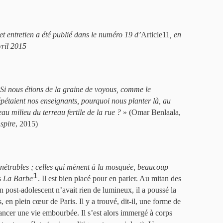
et entretien a été publié dans le numéro 19 d’
Article11
, en
vril 2015
Si nous étions de la graine de voyous, comme le
épétaient nos enseignants, pourquoi nous planter là, au
eau milieu du terreau fertile de la rue ?
» (Omar Benlaala,
nspire
, 2015)
nétrables ; celles qui mènent à la mosquée, beaucoup
1
s
La Barbe
. Il est bien placé pour en parler. Au mitan des
 post-adolescent n’avait rien de lumineux, il a poussé la
en plein cœur de Paris. Il y a trouvé, dit-il, une forme de
ancer une vie embourbée. Il s’est alors immergé à corps