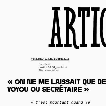
VENDREDI
11 DÉCEMBRE 2015
Entretiens
posté à 16h54, par
Lémi
18 commentaires
« ON NE ME LAISSAIT QUE DE
VOYOU OU SECRÉTAIRE »
«
C’est pourtant quand le