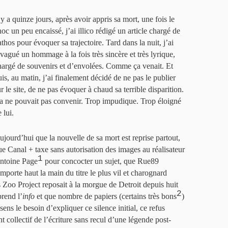
 y a quinze jours, après avoir appris sa mort, une fois le
oc un peu encaissé, j’ai illico rédigé un article chargé de
thos pour évoquer sa trajectoire. Tard dans la nuit, j’ai
ivagué un hommage à la fois très sincère et très lyrique,
hargé de souvenirs et d’envolées. Comme ça venait. Et
uis, au matin, j’ai finalement décidé de ne pas le publier
r le site, de ne pas évoquer à chaud sa terrible disparition.
a ne pouvait pas convenir. Trop impudique. Trop éloigné
 lui.
ujourd’hui que la nouvelle de sa mort est reprise partout,
ue Canal + taxe sans autorisation des images au réalisateur
1
ntoine Page
pour concocter un sujet, que Rue89
emporte haut la main du titre le plus vil et charognard
is Zoo Project reposait à la morgue de Detroit depuis huit
2
rend l’
info
et que nombre de papiers (certains très bons
)
ssens le besoin d’expliquer ce silence initial, ce refus
 collectif de l’écriture sans recul d’une légende post-