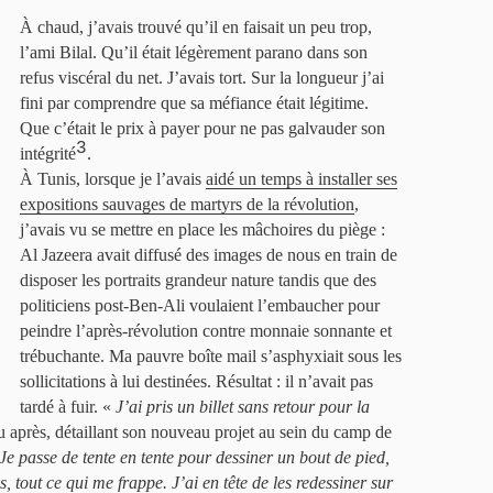
À chaud, j’avais trouvé qu’il en faisait un peu trop,
l’ami Bilal. Qu’il était légèrement parano dans son
refus viscéral du net. J’avais tort. Sur la longueur j’ai
fini par comprendre que sa méfiance était légitime.
Que c’était le prix à payer pour ne pas galvauder son
3
intégrité
.
À Tunis, lorsque je l’avais
aidé un temps à installer ses
expositions sauvages de martyrs de la révolution
,
j’avais vu se mettre en place les mâchoires du piège :
Al Jazeera avait diffusé des images de nous en train de
disposer les portraits grandeur nature tandis que des
politiciens post-Ben-Ali voulaient l’embaucher pour
peindre l’après-révolution contre monnaie sonnante et
trébuchante. Ma pauvre boîte mail s’asphyxiait sous les
sollicitations à lui destinées. Résultat : il n’avait pas
tardé à fuir. «
J’ai pris un billet sans retour pour la
u après, détaillant son nouveau projet au sein du camp de
Je passe de tente en tente pour dessiner un bout de pied,
s, tout ce qui me frappe. J’ai en tête de les redessiner sur