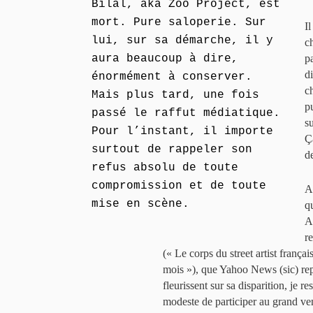
Bilal, aka Zoo Project, est
mort. Pure saloperie. Sur
Il
lui, sur sa démarche, il y
ch
aura beaucoup à dire,
pa
d
énormément à conserver.
c
Mais plus tard, une fois
p
passé le raffut médiatique.
su
Pour l’instant, il importe
Ç
surtout de rappeler son
de
refus absolu de toute
compromission et de toute
A
mise en scène.
q
A
r
(« Le corps du street artist frança
mois »), que Yahoo News (sic) rep
fleurissent sur sa disparition, je re
modeste de participer au grand vent