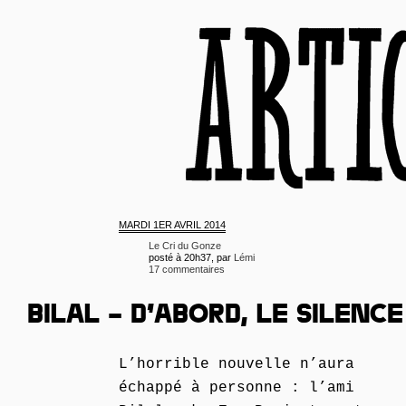
MARDI
1ER AVRIL 2014
Le Cri du Gonze
posté à 20h37, par
Lémi
17 commentaires
BILAL – D’ABORD, LE SILENCE
L’horrible nouvelle n’aura
échappé à personne : l’ami