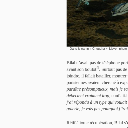
Dans le camp « Choucha », Libye ; photo e
Bilal n’avait pas de téléphone por
4
avant son boulot
. Surtout pas d
joindre, il fallait batailler, montr
parisiennes avaient cherché à expo
paraître présomptueux, mais je sai
débectent vraiment trop,
confiait-i
j’ai répondu à un type qui voulait
galerie, je vois pas pourquoi j’ira
Rétif à toute récupération, Bilal s