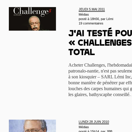
JEUDI 5 MAI 2011
Médias
posté à 18h56, par
Lémi
19 commentaires
J’ai testé pou
« Challenges
Total
Acheter Challenges, l'hebdomadaire
patronalo-nantie, n'est pas seuleme
à son kiosquier – SARL Lémi Inc, 
bonne manière de pénétrer par effr
louches des carpes humaines qui g
les glaires, bathyscaphe conseillé.
LUNDI 28 JUIN 2010
Médias
posté à 15h14, par
JBB