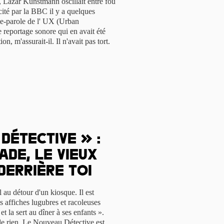
e, Lazar Kunstmann oscillait entre fou
icité par la BBC il y a quelques
te-parole de l' UX (Urban
 reportage sonore qui en avait été
n, m'assurait-il. Il n'avait pas tort.
Détective » :
de, le vieux
derrière toi
 au détour d'un kiosque. Il est
des affiches lugubres et racoleuses
et la sert au dîner à ses enfants ».
 de rien, Le Nouveau Détective est