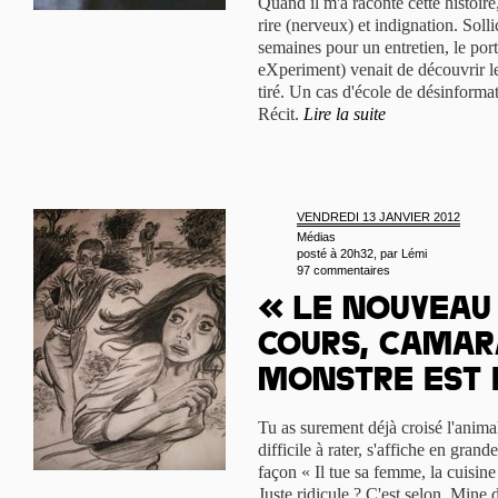
Quand il m'a raconté cette histoir
rire (nerveux) et indignation. Soll
semaines pour un entretien, le por
eXperiment) venait de découvrir le
tiré. Un cas d'école de désinformatio
Récit.
Lire la suite
VENDREDI 13 JANVIER 2012
Médias
posté à 20h32, par
Lémi
97 commentaires
« Le Nouveau 
cours, camara
monstre est 
Tu as surement déjà croisé l'animal
difficile à rater, s'affiche en gran
façon « Il tue sa femme, la cuisine 
Juste ridicule ? C'est selon. Mine