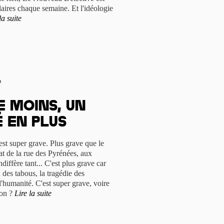
ires chaque semaine. Et l'idéologie
la suite
n
e moins, un
é en plus
st super grave. Plus grave que le
at de la rue des Pyrénées, aux
diffère tant... C'est plus grave car
u des tabous, la tragédie des
l'humanité. C'est super grave, voire
bon ?
Lire la suite