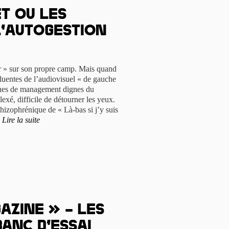
t ou les
l’autogestion
rer » sur son propre camp. Mais quand
fluentes de l’audiovisuel « de gauche
ques de management dignes du
exé, difficile de détourner les yeux.
hizophrénique de « Là-bas si j’y suis
.
Lire la suite
azine » – les
anc d’essai