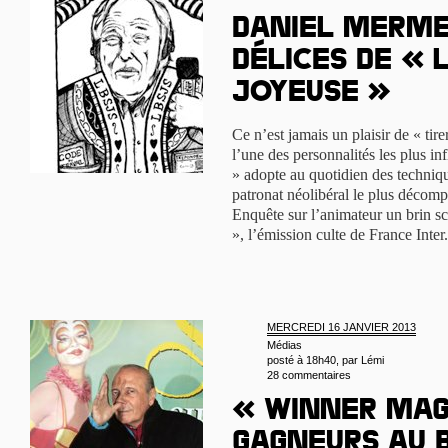
Daniel Merme
délices de « 
joyeuse »
Ce n’est jamais un plaisir de « ti
l’une des personnalités les plus in
» adopte au quotidien des techni
patronat néolibéral le plus décompl
Enquête sur l’animateur un brin sc
», l’émission culte de France Inter
MERCREDI 16 JANVIER 2013
Médias
posté à 18h40, par
Lémi
28 commentaires
« Winner mag
gagneurs au b