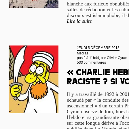
blanche aux furieux obnubilés 
salles de rédaction et les cab
discours est islamophobe, il d
Lire la suite
JEUDI 5 DÉCEMBRE 2013
Médias
posté à 11h44, par
Olivier Cyran
533 commentaires
« Charlie Heb
raciste ? Si v
Il y a travaillé de 1992 à 200
échaudé par « la conduite des
ascensionnel » d'un certain P
Cyran observe de loin, hors l
Hebdo et sa grandissante obses
sur cette longue dérive à l'o
publiée dans Le Monde, signé