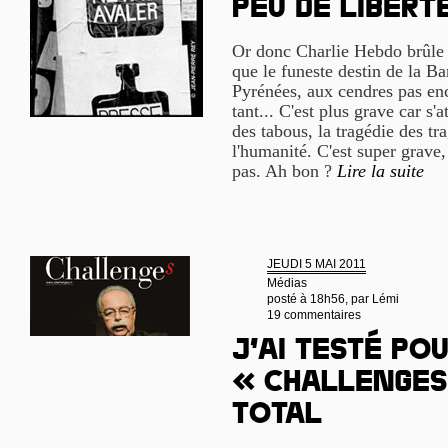
peu de libert
Or donc Charlie Hebdo brûle e
que le funeste destin de la Ba
Pyrénées, aux cendres pas enc
tant... C'est plus grave car s'a
des tabous, la tragédie des t
l'humanité. C'est super grave,
pas. Ah bon ?
Lire la suite
JEUDI 5 MAI 2011
Médias
posté à 18h56, par
Lémi
19 commentaires
J’ai testé pou
« Challenges
Total