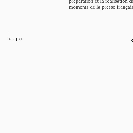
préparation et la réalisation 
moments de la presse français
1
|
2
|
3
|
>
R