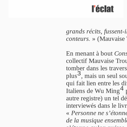
grands récits, fussent-
conteurs.
» (Mauvaise 
En menant à bout
Cons
collectif Mauvaise Tro
tomber dans les traver
3
plus
, mais un seul so
qui fait lien entre les d
4
Italiens de Wu Ming
p
autre registre) un tel d
interviewés dans le livre
«
Personne ne s’étonne 
de la musique ensembl