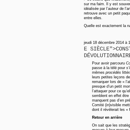
sur ma faim. Il y est souve
idéalisée par l’auteur de l’a
retrouve avec un petit paqu
entre elles.
Quelle est exactement la na
jeudi 18 décembre 2014 à 
E SIÈCLE">CONS
DÉVOLUTIONNAIR
Pour avoir parcouru
Co
passe à la télé pour
s’
mêmes
procédés
litté
leurs petites leçons d
remarquer lors de « l’a
presque d’un petit mo
l’attaquer pour ce qu’e
semblent en effet être
manquent pas d’en préc
Comité (in)visible mett
dont il révélerait les 
Retour en arrière
On sait que les stratè
mesure à leur mesure