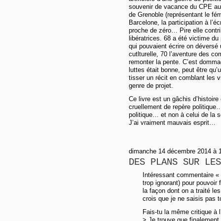
souvenir de vacance du CPE aux
de Grenoble (représentant le fé
Barcelone, la participation à l’é
proche de zéro… Pire elle contri
libératrices. 68 a été victime d
qui pouvaient écrire on déversé
cutlturelle, 70 l’aventure des c
remonter la pente. C’est dommage
luttes était bonne, peut être qu
tisser un récit en comblant les 
genre de projet.
Ce livre est un gâchis d’histoir
cruellement de repère politique
politique… et non à celui de la s
J’ai vraiment mauvais esprit…
dimanche 14 décembre 2014 à 1
DES PLANS SUR LES
Intéressant commentaire « J
trop ignorant) pour pouvoir
la façon dont on a traité le
crois que je ne saisis pas t
Fais-tu la même critique à
> Je trouve que finalement,