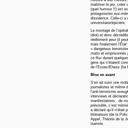
maitriser le
jeu
, créer
(quel humour !!) est ex
protagonistes eux-même
dissidence. Celle-ci a
universitaire/épicière.
Le montage de l’opérati
idiot) et donc décrédib
réellement peur (il pe
mais finalement
l’État
« dangereux terroriste
matin et emprisonnés
ce flux
durant quelques 
gens qui n’étaient con
de l’Essec/Ehess (ha h
Mise en avant
S’en ait suivi une mobi
journalistes et même 
l’anti-terrorisme
aveug
interviews et déclarati
manifestations…de
m
prévisible
, c’est même 
a déclaré qu’il n’était 
littérateurs (de la Pol
Appel, Théorie de la 
tsariste.