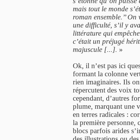
s’étonne qu’on puisse 
mais tout le monde s’é
roman ensemble.’’ On vo
une difficulté, s’il y a
littérature qui empêcher
c’était un préjugé hér
majuscule [...].
»
Ok, il n’est pas ici que
formant la colonne ver
rien imaginaires. Ils on
répercutent des voix tou
cependant, d’autres for
plume, marquant une vo
en terres radicales : c
la première personne, 
blocs parfois arides s’i
des illustrations ou de