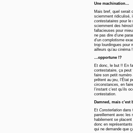
Une machination…
Mais bref, quel serait 
sciemment ridiculisé, i
contestataires
pour le 
sciemment des héros/m
fallacieuses pour mieux
ne pas dire d’une paran
d’un complotisme exace
trop lourdingues pour 
ailleurs qu’au cinéma !
…opportune !?
Et donc, le but !! En f
contestataire, ça peut 
faire son petit numéro
prêtent au jeu, l’État 
circonstances, en faire
l’instant c’est qu’ils 
contestation.
Damned, mais c’est b
Et
Consterlation
dans t
pareillement avec le
habilement se placent 
donc en représentants 
qui ne demande que ça