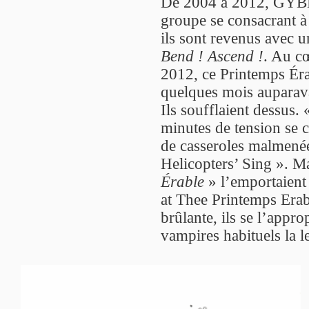
De 2004 à 2012, GYBE 
groupe se consacrant à 
ils sont revenus avec 
Bend ! Ascend !
. Au cœ
2012, ce Printemps Érab
quelques mois auparava
Ils soufflaient dessus.
minutes de tension se 
de casseroles malmenée
Helicopters’ Sing ». M
Érable
» l’emportaient
at Thee Printemps Erabl
brûlante, ils se l’appro
vampires habituels la l