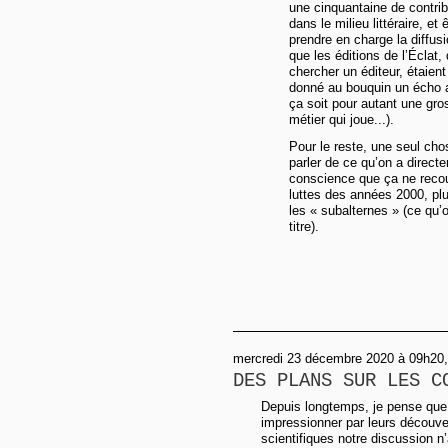
une cinquantaine de contrib
dans le milieu littéraire, et
prendre en charge la diffus
que les éditions de l’Éclat,
chercher un éditeur, étaient
donné au bouquin un écho a
ça soit pour autant une gro
métier qui joue...).
Pour le reste, une seul chos
parler de ce qu’on a direct
conscience que ça ne recouv
luttes des années 2000, plu
les « subalternes » (ce qu’
titre).
mercredi 23 décembre 2020 à 09h20, 
DES PLANS SUR LES C
Depuis longtemps, je pense que 
impressionner par leurs découve
scientifiques notre discussion n’