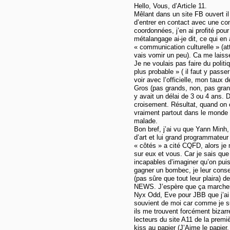
Hello, Vous, d’Article 11.
Mêlant dans un site FB ouvert il
d’entrer en contact avec une co
coordonnées, j’en ai profité pour 
métalangage ai-je dit, ce qui en 
« communication culturelle » (at
vais vomir un peu). Ca me laiss
Je ne voulais pas faire du politiq
plus probable » ( il faut y passe
voir avec l’officielle, mon taux 
Gros (pas grands, non, pas grands
y avait un délai de 3 ou 4 ans. 
croisement. Résultat, quand on
vraiment partout dans le monde
malade.
Bon bref, j’ai vu que Yann Minh,
d’art et lui grand programmateur 
« côtés » a cité CQFD, alors j
sur eux et vous. Car je sais que
incapables d’imaginer qu’on puis
gagner un bombec, je leur conse
(pas sûre que tout leur plaira)
NEWS. J’espère que ça marche
Nyx Odd, Eve pour JBB que j’ai r
souvient de moi car comme je s
ils me trouvent forcément bizarr
lecteurs du site A11 de la premi
kiss au papier (J’Aime le papier, 