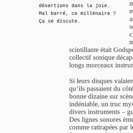
m
désertions dans la joie.
m
Mal barré, ce millénaire ?
a
Ça se discute.
s
c
m
scintillante était Go
collectif sonique décap
longs morceaux instru
Si leurs disques valaien
qu’ils passaient du côté
bonne dizaine sur scène
indéniable, un truc myst
divers instruments – gui
Des lignes sonores émer
comme rattrapées par 