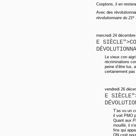
Cooptons, il en rester
Avec des révolutionnai
e
révolutionnaire du 21
mercredi 24 décembre 
E SIÈCLE">C
DÉVOLUTIONN
Le vieux con aig
récriminations co
peine d’être lus, 
certainement pas 
vendredi 26 déce
E SIÈCLE"
DÉVOLUTIO
T’as vu un c
il voit PMO p
Quant aux
P
mouillé, il n
fins qui ap
ON croit pouv