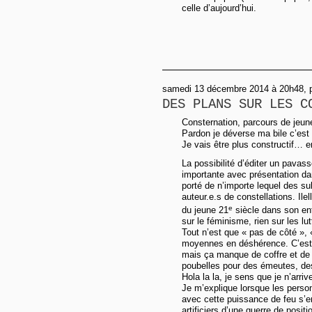
celle d’aujourd’hui.
samedi 13 décembre 2014 à 20h48, p
DES PLANS SUR LES C
Consternation, parcours de jeu
Pardon je déverse ma bile c’es
Je vais être plus constructif… e
La possibilité d’éditer un pavas
importante avec présentation dan
porté de n’importe lequel des su
auteur.e.s de constellations. Ile
e
du jeune 21
siècle dans son ent
sur le féminisme, rien sur les lu
Tout n’est que « pas de côté », 
moyennes en déshérence. C’est b
mais ça manque de coffre et de 
poubelles pour des émeutes, de
Hola la la, je sens que je n’arriv
Je m’explique lorsque les personn
avec cette puissance de feu s’en
artificiers d’une guerre de posit