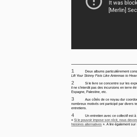
1
Deux albums particulièrement conse
Lift Your Skinny Fists Like Antennas to Hea
2
Si le livre se concentre sur les ex
il ne s’interdit pas des incursions en terre étr
Espagne, Palestine, etc.
3
Aux côtés de ce noyau dur coordonn
nombreux motivés ont participé par divers tex
entretiens.
4
Un entretien avec ce collectif est à l
«
Si le pouvoir impose son récit, nous devon
histoires alternatives
». A lire également sur 