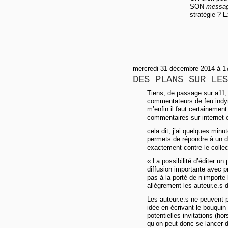
SON
messa
stratégie ? 
mercredi 31 décembre 2014 à 17
DES PLANS SUR LES
Tiens, de passage sur a11, 
commentateurs de feu indym
m’enfin il faut certainement
commentaires sur internet e
cela dit, j’ai quelques minu
permets de répondre à un d
exactement contre le collect
« La possibilité d’éditer u
diffusion importante avec pr
pas à la porté de n’importe
allégrement les auteur.e.s d
Les auteur.e.s ne peuvent p
idée en écrivant le bouquin 
potentielles invitations (ho
qu’on peut donc se lancer 