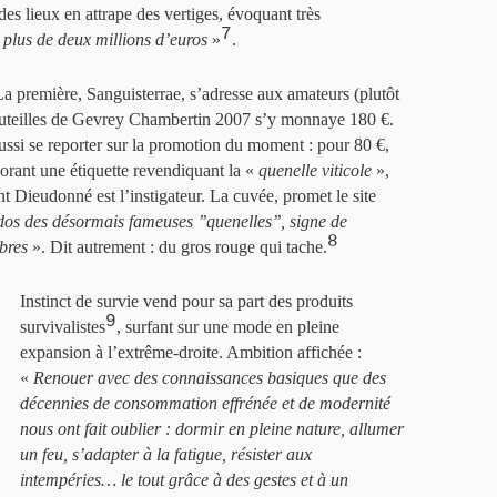
 des lieux en attrape des vertiges, évoquant très
7
«
plus de deux millions d’euros
»
.
 première, Sanguisterrae, s’adresse aux amateurs (plutôt
 bouteilles de Gevrey Chambertin 2007 s’y monnaye 180 €.
ussi se reporter sur la promotion du moment : pour 80 €,
orant une étiquette revendiquant la «
quenelle viticole
»,
nt Dieudonné est l’instigateur. La cuvée, promet le site
ados des désormais fameuses ’’quenelles’’, signe de
8
bres
». Dit autrement : du gros rouge qui tache.
Instinct de survie vend pour sa part des produits
9
survivalistes
, surfant sur une mode en pleine
expansion à l’extrême-droite. Ambition affichée :
«
Renouer avec des connaissances basiques que des
décennies de consommation effrénée et de modernité
nous ont fait oublier : dormir en pleine nature, allumer
un feu, s’adapter à la fatigue, résister aux
intempéries… le tout grâce à des gestes et à un