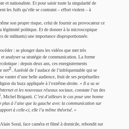
te et nationaliste. Et pour saisir toute la singularité de
ent les Juifs qu’elle se contraint – effort violent – à
même son propre risque, celui de fournir au provocateur ce
 la légitimité politique. Et de donner à la microscopique
s de militants) une importance disproportionnée.
océder : se plonger dans les vidéos que met très
l et analyser sa stratégie de communication. La forme
necdotique : depuis deux ans, ces enregistrements
2
e net
. Auréolé de l’audace de l’infréquentable qui se
e vanter d’une belle audience, fruit de ses perpétuelles
religion du buzz appliquée à l’extrême-droite. «
Il a su se
r Internet et les nouveaux réseaux sociaux
, constate l’un des
3
, Michel Briganti.
C’est d’ailleurs le cas pour une bonne
p plus à l’aise que la gauche avec la communication sur
rapport à celle-ci, elle l’a même théorisé
. »
 Alain Soral, face caméra et filmé à domicile, rebondit sur