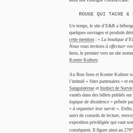
ROUGE QUI TACHE & 
Un temps, le site d’E&R a hébergé 
quelques ouvrages et produits déri
cette mention
: «
La boutique d’E&
Nous vous invitons à effectuer vos
liens, le premier vers un site no
Kontre Kulture
.
Au Bon Sens et Kontre Kulture son
l’intitulé « Sites partenaires » e
Sanguisterrae
et
Instinct de Survie
vantés dans des billets publiés sur
logique de dissidence
» prônée par 
«
à organiser leur survie
». Enfin, 
suivi de conseils de lecture, renv
exposition privilégiée qui vaut s
e
conséquent. Il figure ainsi au 270