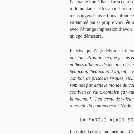
l’actualité immédiate. Le scénario 
rodomontades et les apartés « tiroi
mensongers et assertions infondée
enflammé par sa propre voix, étour
avec l’étrange impression d’avoir 
un égo démesuré.
Il arrive que l’égo déborde. Littér
par jour. Produire ce que je suis e
milliers d’heures de lecture, c’es
beaucoup, beaucoup d’argent, c’es
combat, de prises de risques, etc.
sommes pas dans le monde du com
combien ça vaut, combien ça va
la mienne [...] en terme de valeu
«
monde du commerce
» ? Vraimen
LA MARQUE ALAIN SO
La voici, la troisième méthode. C