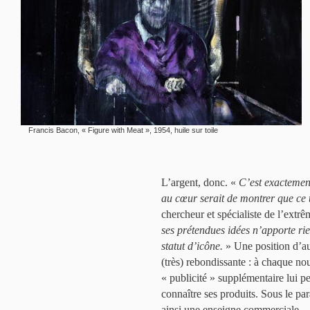
Francis Bacon, « Figure with Meat », 1954, huile sur toile
L’argent, donc. «
C’est exactement
au cœur serait de montrer que ce t
chercheur et spécialiste de l’extrê
ses prétendues idées n’apporte rien 
statut d’icône.
» Une position d’au
(très) rebondissante : à chaque no
« publicité » supplémentaire lui per
connaître ses produits. Sous le par
ainsi une enseigne commerciale.