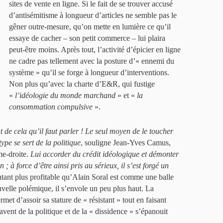
sites de vente en ligne. Si le fait de se trouver accusé
d’antisémitisme à longueur d’articles ne semble pas le
gêner outre-mesure, qu’on mette en lumière ce qu’il
essaye de cacher – son petit commerce – lui plaira
peut-être moins. Après tout, l’activité d’épicier en ligne
ne cadre pas tellement avec la posture d’« ennemi du
système » qu’il se forge à longueur d’interventions.
Non plus qu’avec la charte d’E&R, qui fustige
«
l’idéologie du monde marchand
» et «
la
consommation compulsive
».
 de cela qu’il faut parler ! Le seul moyen de le toucher
ype se sert de la politique
, souligne Jean-Yves Camus,
me-droite.
Lui accorder du crédit idéologique et démonter
; à force d’être ainsi pris au sérieux, il s’est forgé un
tant plus profitable qu’Alain Soral est comme une balle
uvelle polémique, il s’envole un peu plus haut. La
met d’assoir sa stature de « résistant » tout en faisant
avent de la politique et de la « dissidence » s’épanouit