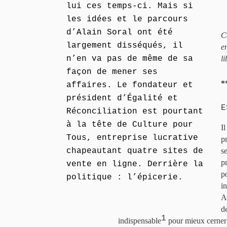
lui ces temps-ci. Mais si
les idées et le parcours
d’Alain Soral ont été
C
largement disséqués, il
e
n’en va pas de même de sa
l
façon de mener ses
*
affaires. Le fondateur et
président d’Égalité et
E
Réconciliation est pourtant
à la tête de Culture pour
Il
Tous, entreprise lucrative
p
chapeautant quatre sites de
se
pr
vente en ligne. Derrière la
p
politique : l’épicerie.
i
A
d
1
indispensable
pour mieux cerner 