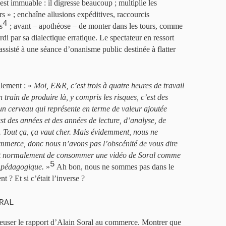
est immuable : il digresse beaucoup ; multiplie les
rs » ; enchaîne allusions expéditives, raccourcis
4
s
; avant – apothéose – de monter dans les tours, comme
di par sa dialectique erratique. Le spectateur en ressort
assisté à une séance d’onanisme public destinée à flatter
alement : «
Moi, E&R, c’est trois à quatre heures de travail
n train de produire là, y compris les risques, c’est des
t un cerveau qui représente en terme de valeur ajoutée
t des années et des années de lecture, d’analyse, de
.. Tout ça, ça vaut cher. Mais évidemment, nous ne
merce, donc nous n’avons pas l’obscénité de vous dire
ut normalement de consommer une vidéo de Soral comme
5
r pédagogique.
»
Ah bon, nous ne sommes pas dans le
t ? Et si c’était l’inverse ?
RAL
reuser le rapport d’Alain Soral au commerce. Montrer que