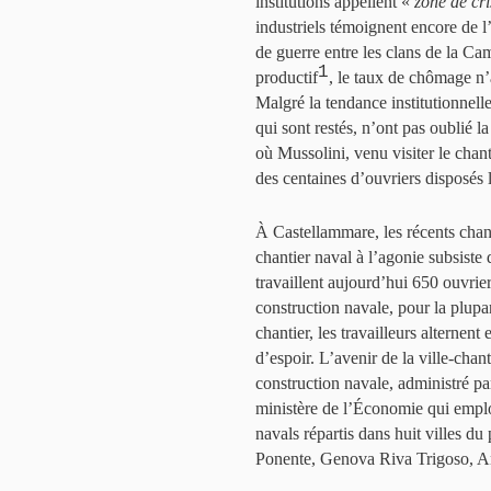
institutions appellent «
zone de cri
industriels témoignent encore de l
de guerre entre les clans de la Cam
1
productif
, le taux de chômage n
Malgré la tendance institutionnel
qui sont restés, n’ont pas oublié l
où Mussolini, venu visiter le chant
des centaines d’ouvriers disposés 
À Castellammare, les récents cha
chantier naval à l’agonie subsiste
travaillent aujourd’hui 650 ouvri
construction navale, pour la plupart
chantier, les travailleurs alternen
d’espoir. L’avenir de la ville-cha
construction navale, administré par
ministère de l’Économie qui emploi
navals répartis dans huit villes 
Ponente, Genova Riva Trigoso, An