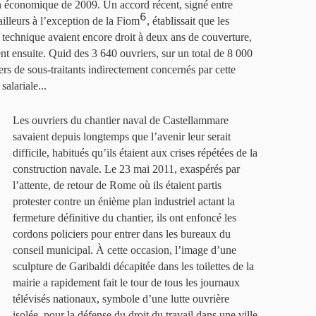
on économique de 2009. Un accord récent, signé entre
6
vailleurs à l’exception de la Fiom
, établissait que les
technique avaient encore droit à deux ans de couverture,
nt ensuite. Quid des 3 640 ouvriers, sur un total de 8 000
rs de sous-traitants indirectement concernés par cette
salariale...
Les ouvriers du chantier naval de Castellammare
savaient depuis longtemps que l’avenir leur serait
difficile, habitués qu’ils étaient aux crises répétées de la
construction navale. Le 23 mai 2011, exaspérés par
l’attente, de retour de Rome où ils étaient partis
protester contre un énième plan industriel actant la
fermeture définitive du chantier, ils ont enfoncé les
cordons policiers pour entrer dans les bureaux du
conseil municipal. À cette occasion, l’image d’une
sculpture de Garibaldi décapitée dans les toilettes de la
mairie a rapidement fait le tour de tous les journaux
télévisés nationaux, symbole d’une lutte ouvrière
isolée, pour la défense du droit du travail dans une ville