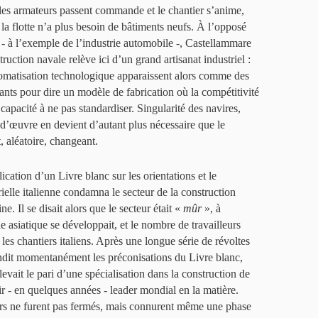
les armateurs passent commande et le chantier s’anime,
 la flotte n’a plus besoin de bâtiments neufs. À l’opposé
 - à l’exemple de l’industrie automobile -, Castellammare
uction navale relève ici d’un grand artisanat industriel :
utomatisation technologique apparaissent alors comme des
ants pour dire un modèle de fabrication où la compétitivité
 capacité à ne pas standardiser. Singularité des navires,
n d’œuvre en devient d’autant plus nécessaire que le
, aléatoire, changeant.
cation d’un Livre blanc sur les orientations et le
rielle italienne condamna le secteur de la construction
e. Il se disait alors que le secteur était «
mûr
», à
e asiatique se développait, et le nombre de travailleurs
 les chantiers italiens. Après une longue série de révoltes
ndit momentanément les préconisations du Livre blanc,
levait le pari d’une spécialisation dans la construction de
ir - en quelques années - leader mondial en la matière.
iers ne furent pas fermés, mais connurent même une phase