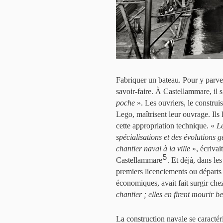
Fabriquer un bateau. Pour y parven
savoir-faire. À Castellammare, il s
poche
». Les ouvriers, le construi
Lego, maîtrisent leur ouvrage. Ils 
cette appropriation technique. «
Le
spécialisations et des évolutions g
chantier naval à la ville
», écrivai
5
Castellammare
. Et déjà, dans le
premiers licenciements ou départs à 
économiques, avait fait surgir che
chantier ; elles en firent mourir 
La construction navale se caractér