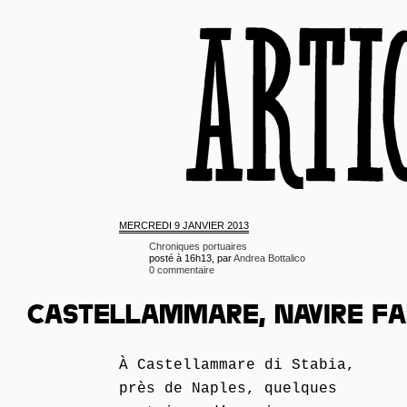
MERCREDI
9 JANVIER 2013
Chroniques portuaires
posté à 16h13, par
Andrea Bottalico
0 commentaire
CASTELLAMMARE, NAVIRE F
À Castellammare di Stabia,
près de Naples, quelques