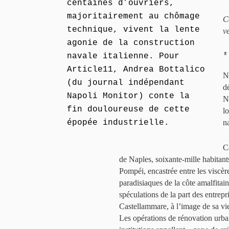
centaines d’ouvriers,
majoritairement au chômage
C
technique, vivent la lente
v
agonie de la construction
*
navale italienne. Pour
Article11, Andrea Bottalico
N
(du journal indépendant
d
Napoli Monitor) conte la
N
fin douloureuse de cette
lo
épopée industrielle.
na
C
de Naples, soixante-mille habitant
Pompéi, encastrée entre les viscèr
paradisiaques de la côte amalfitaine
spéculations de la part des entrepr
Castellammare, à l’image de sa viei
Les opérations de rénovation urbai