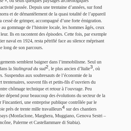
se
», où seuls quelques paysages archéologiques
’activité passée. Depuis une trentaine d’années, sur fond
orra et de démantèlement de la quasi totalité de l’appareil
’a cessé de grimper, accompagné d’une forte émigration.
le au gommage de l’histoire locale, les hommes âgés, ceux
a leur. Ils en racontent des épisodes. Cette fois, par exemple
ier naval en 1924, resta pétrifié face au silence méprisant
le long de son parcours.
ngements semblent baigner dans l’immobilisme. Seul un
2
3
 dans la
Stalingrad du sud
, le plus ancien d’Italie
, où
ers. Suspendus aux soubresauts de l’économie de la
 trentenaires, souvent fils et petits-fils d’ouvriers du
t entre chômage technique et retour à l’ouvrage. Peu
ntier dépend pour beaucoup des évolutions du secteur de la
 Fincantieri, une entreprise publique contrôlée par le
4
e près de trente mille travailleurs
sur des chantiers
du pays (Monfaclone, Marghera, Muggiano, Genova Sestri –
cône, Palerme et Castellammare di Stabia).