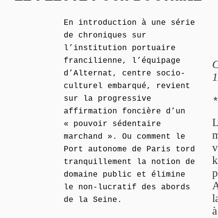
En introduction à une série
de chroniques sur
l’institution portuaire
francilienne, l’équipage
C
d’Alternat, centre socio-
1
culturel embarqué, revient
sur la progressive
affirmation foncière d’un
L
« pouvoir sédentaire
m
marchand ». Ou comment le
v
Port autonome de Paris tord
k
tranquillement la notion de
p
domaine public et élimine
A
le non-lucratif des abords
l
de la Seine.
à