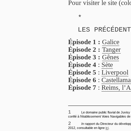
Pour visiter le site (co
*
LES PRÉCÉDENT
Épisode 1 :
Galice
Épisode 2 :
Tanger
Épisode 3 :
Gênes
Épisode 4
:
Sète
Épisode 5
:
Liverpool
Épisode 6
:
Castellama
Épisode 7
:
Reims, l’A
1
Le domaine public fluvial de Juvisy 
confié à l’établissement Voies Navigables d
2
In
rapport du Directeur du dévelop
2012, consultable en ligne
ici
.