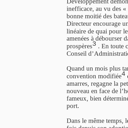
Développement démontr
inefficace, au vu des «
bonne moitié des batea
Directeur encourage un
linéaire de quai pour le
amenées à débourser da
3
prospères
. En toute 
Conseil d’Administratio
Quand un mois plus tar
4
convention modifiée
d
amarres, regagne la peti
nouveau en face de l’hô
fameux, bien déterminé
port.
Dans le même temps, le
fois depuis son adopti