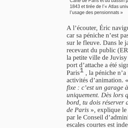
Carte de Paris et du bassin 
1843 et tirée de l’« Atlas u
l’usage des pensionnats »
A l’écouter, Éric navi
car sa péniche n’est pa
sur le fleuve. Dans le 
recevant du public (ER
la petite ville de Juvi
port d’attache a été s
1
Paris
, la péniche n’a
activités d’animation. 
fixe : c’est un garage 
uniquement. Dès lors q
bord, tu dois réserver
de Paris
», explique le
par le Conseil d’adminis
escales courtes est ind