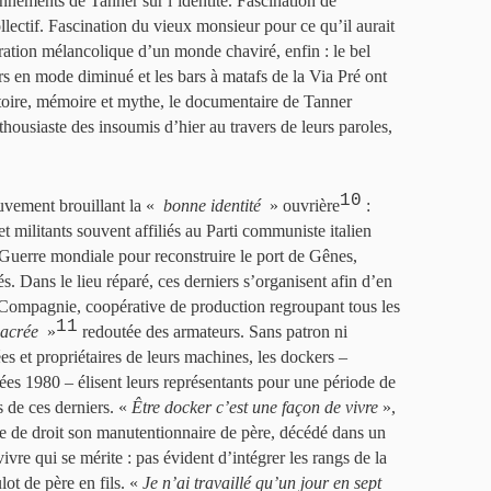
nnements de Tanner sur l’identité. Fascination de
llectif. Fascination du vieux monsieur pour ce qu’il aurait
ration mélancolique d’un monde chaviré, enfin : le bel
rs en mode diminué et les bars à matafs de la Via Pré ont
toire, mémoire et mythe, le documentaire de Tanner
thousiaste des insoumis d’hier au travers de leurs paroles,
10
vement brouillant la «
bonne identité
» ouvrière
:
 et militants souvent affiliés au Parti communiste italien
 Guerre mondiale pour reconstruire le port de Gênes,
s. Dans le lieu réparé, ces derniers s’organisent afin d’en
a Compagnie, coopérative de production regroupant tous les
11
sacrée
»
redoutée des armateurs. Sans patron ni
es et propriétaires de leurs machines, les dockers –
ées 1980 – élisent leurs représentants pour une période de
s de ces derniers. «
Être docker c’est une façon de vivre
»,
ce de droit son manutentionnaire de père, décédé dans un
ivre qui se mérite : pas évident d’intégrer les rangs de la
lot de père en fils. «
Je n’ai travaillé qu’un jour en sept