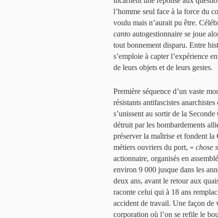
incarnent une réponse aux questio
l’homme seul face à la force du co
voulu mais n’aurait pu être. Céléb
canto
autogestionnaire se joue alo
tout bonnement disparu. Entre his
s’emploie à capter l’expérience en
de leurs objets et de leurs gestes.
Première séquence d’un vaste mou
résistants antifascistes anarchistes
s’unissent au sortir de la Seconde
détruit par les bombardements allié
préserver la maîtrise et fondent l
métiers ouvriers du port, «
chose 
actionnaire, organisés en assemblé
environ 9 000 jusque dans les ann
deux ans, avant le retour aux quai
raconte celui qui à 18 ans rempla
accident de travail. Une façon de v
corporation où l’on se refile le bou