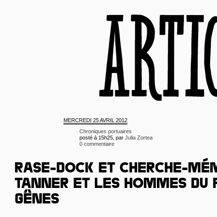
MERCREDI
25 AVRIL 2012
Chroniques portuaires
posté à 15h25, par
Julia Zortea
0 commentaire
RASE-DOCK ET CHERCHE-MÉM
TANNER ET LES HOMMES DU 
GÊNES