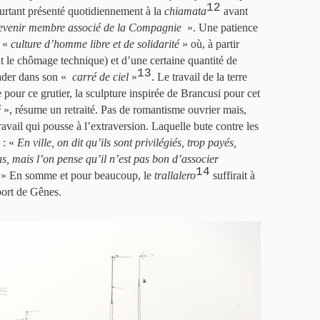
12
ourtant présenté quotidiennement à la
chiamata
avant
devenir membre associé de la Compagnie
». Une patience
e «
culture d’homme libre et de solidarité
» où, à partir
t le chômage technique) et d’une certaine quantité de
13
vader dans son «
carré de ciel
»
. Le travail de la terre
 pour ce grutier, la sculpture inspirée de Brancusi pour cet
é
», résume un retraité. Pas de romantisme ouvrier mais,
vail qui pousse à l’extraversion. Laquelle bute contre les
s : «
En ville, on dit qu’ils sont privilégiés, trop payés,
s, mais l’on pense qu’il n’est pas bon d’associer
14
» En somme et pour beaucoup, le
trallalero
suffirait à
port de Gênes.