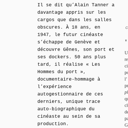
Il se dit qu’Alain Tanner a
davantage appris sur les
cargos que dans les salles
obscures. À 18 ans, en
C
1947, le futur cinéaste
*
s’échappe de Genève et
découvre Gênes, son port et
U
ses dockers. 50 ans plus
r
tard, il réalise « Les
c
Hommes du port »,
p
l
documentaire-hommage à
p
l’expérience
p
autogestionnaire de ces
q
derniers, unique trace
c
auto-biographique du
d
cinéaste au sein de sa
p
production.
G