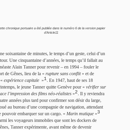
ette chronique portuaire a été publiée dans le numéro 6 de la version papier
d’Article11
ne soixantaine de minutes, le temps d’un geste, celui d’un
etour. Une cinquantaine d’années, le temps qu’il fallait au
inéaste Alain Tanner pour revenir – en 1994 – fouler le
ort de Gênes, lieu de la «
rupture sans conflit
» et de
1
’ «
expérience capitale
»
. En 1947, haut de ses 18
rintemps, le jeune Tanner quitte Genève pour «
vérifier sur
2
lace l’impression des films néo-réalistes
»
. Il y reviendra
uatre années plus tard pour confirmer son désir du large,
loué au bureau d’une compagnie de navigation, attendant
3
e pouvoir embarquer sur un cargo. «
Marin mutique
»
armi les voyageurs immobiles que sont les dockers de
ênes, Tanner expérimente, avant même de devenir