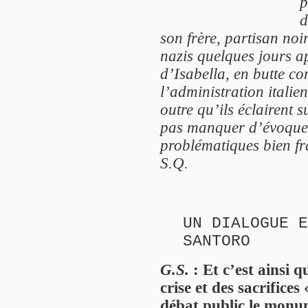
p
d
son frère, partisan noi
nazis quelques jours ap
d’Isabella, en butte c
l’administration itali
outre qu’ils éclairent 
pas manquer d’évoquer 
problématiques bien fr
S.Q.
UN DIALOGUE E
SANTORO
G.S.
: Et c’est ainsi 
crise et des sacrifices
débat public le monu