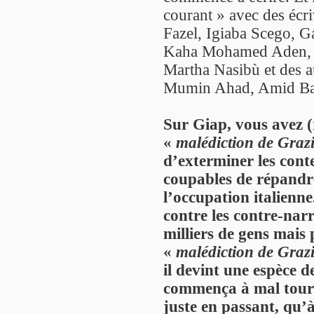
courant » avec des éc
Fazel, Igiaba Scego, G
Kaha Mohamed Aden, Cr
Martha Nasibù et des 
Mumin Ahad, Amid Ba
Sur Giap, vous avez (
«
malédiction de Graz
d’exterminer les conte
coupables de répandre
l’occupation italienne
contre les contre-narr
milliers de gens mai
«
malédiction de Graz
il devint une espèce d
commença à mal tourn
juste en passant, qu’