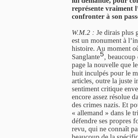
lui demande, pour co
représente vraiment l’
confronter à son pass
W.M.2 :
Je dirais plus
est un monument à l’inc
histoire. Au moment où
5
Sanglante
, beaucoup 
page la nouvelle que le 
huit inculpés pour le 
articles, outre la juste
sentiment critique enve
encore assez résolue d
des crimes nazis. Et pou
« allemand » dans le tr
défendre ses propres fo
revu, qui ne connaît pas
beaucoup de la spécific