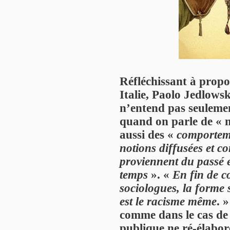
Réfléchissant à propo
Italie, Paolo Jedlows
n’entend pas seulemen
quand on parle de « 
aussi des «
comporteme
notions diffusées et c
proviennent du passé e
temps
». «
En fin de c
sociologues, la forme 
est le racisme même
. 
comme dans le cas de 
publique ne ré-élabor