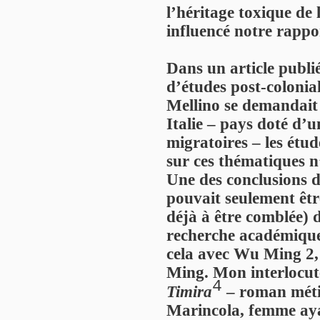
l’héritage toxique de
influencé notre rappor
Dans un article publi
d’études post-colonia
Mellino se demandait 
Italie – pays doté d’u
migratoires – les étud
sur ces thématiques n’
Une des conclusions d
pouvait seulement êt
déjà à être comblée) d
recherche académique e
cela avec Wu Ming 2,
Ming. Mon interlocut
4
Timira
– roman métis
Marincola, femme aya