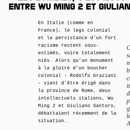
ENTRE WU MING 2 ET GIULI
En Italie (comme en
France), le legs colonial
et la persistance d’un fort
racisme restent sous-
O
estimés, voire totalement
s
niés. Alors qu’un monument
m
à la gloire d’un boucher
b
colonial - Rodolfo Graziani
c
- vient d’être érigé dans
i
la province de Rome, deux
d
intellectuels italiens, Wu
p
Ming 2 et Giuliano Santoro,
g
débattaient récemment de la
l
situation.
A