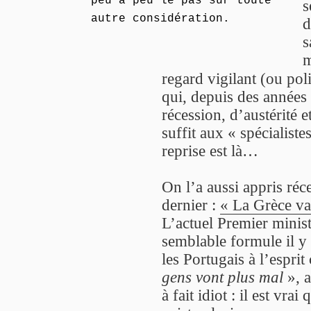
peu à peu le pas sur toute
s
autre considération.
d
s
m
regard vigilant (ou po
qui, depuis des années 
récession, d’austérité 
suffit aux « spécialist
reprise est là…
On l’a aussi appris ré
dernier :
« La Grèce va
L’actuel Premier ministr
semblable formule il y 
les Portugais à l’esprit
gens vont plus mal
», a
à fait idiot : il est vrai