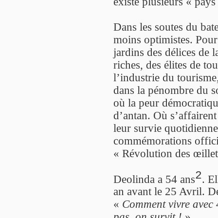
existe plusieurs « pays
Dans les soutes du bate
moins optimistes. Pour le
jardins des délices de 
riches, des élites de to
l’industrie du tourism
dans la pénombre du s
où la peur démocratiqu
d’antan. Où s’affairent
leur survie quotidienn
commémorations officie
« Révolution des œillet
2
Deolinda a 54 ans
. E
an avant le 25 Avril. De
«
Comment vivre avec 
pas, on survit !
»