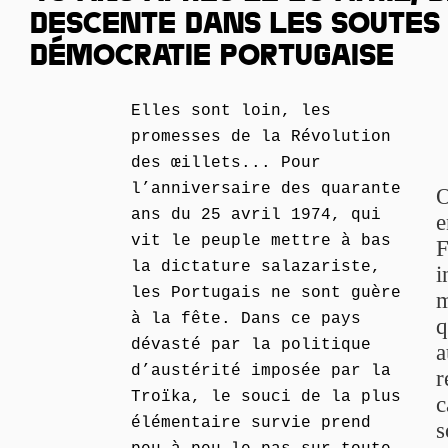
DESCENTE DANS LES SOUTES 
DÉMOCRATIE PORTUGAISE
Elles sont loin, les
promesses de la Révolution
des œillets... Pour
l’anniversaire des quarante
O
ans du 25 avril 1974, qui
e
vit le peuple mettre à bas
F
la dictature salazariste,
i
les Portugais ne sont guère
m
à la fête. Dans ce pays
q
dévasté par la politique
a
d’austérité imposée par la
r
Troïka, le souci de la plus
c
élémentaire survie prend
s