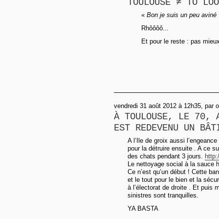
TOULOUSE ≠ TO LOO
«
Bon je suis un peu aviné
Rhôôôô...
Et pour le reste : pas mie
vendredi 31 août 2012 à 12h35, par 
À TOULOUSE, LE 70, 
EST REDEVENU UN BÂT
A l’Ile de groix aussi l’engeanc
pour la détruire ensuite . A ce s
des chats pendant 3 jours.
http:
Le nettoyage social à la sauce 
Ce n’est qu’un début ! Cette ba
et le tout pour le bien et la séc
à l’électorat de droite . Et puis
sinistres sont tranquilles.
YA BASTA