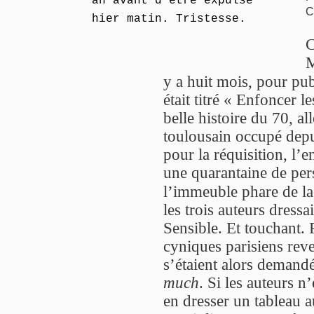
an avant d’être expulsé
C
hier matin. Tristesse.
C
M
y a huit mois, pour pub
était titré « Enfoncer l
belle histoire du 70, a
toulousain occupé depui
pour la réquisition, l’e
une quarantaine de pers
l’immeuble phare de la
les trois auteurs dress
Sensible. Et touchant. 
cyniques parisiens reve
s’étaient alors demandé
much
. Si les auteurs n
en dresser un tableau a