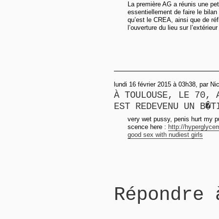
La première AG a réunis une peti
essentiellement de faire le bilan
qu’est le CREA, ainsi que de réflé
l’ouverture du lieu sur l’extérieu
lundi 16 février 2015 à 03h38, par Ni
À TOULOUSE, LE 70, 
EST REDEVENU UN B�T
very wet pussy, penis hurt my p
scence here :
http://hyperglyce
good sex with nudiest girls
Répondre 