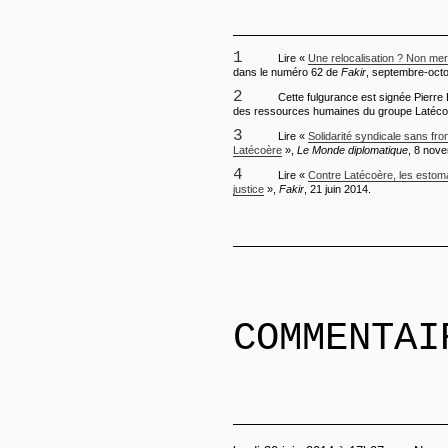
1
Lire «
Une relocalisation ? Non merc
dans le numéro 62 de
Fakir
, septembre-oct
2
Cette fulgurance est signée Pierre B
des ressources humaines du groupe Latéco
3
Lire «
Solidarité syndicale sans fron
Latécoère
»,
Le Monde diplomatique
, 8 nov
4
Lire «
Contre Latécoère, les estoma
justice
»,
Fakir
, 21 juin 2014.
COMMENTAI