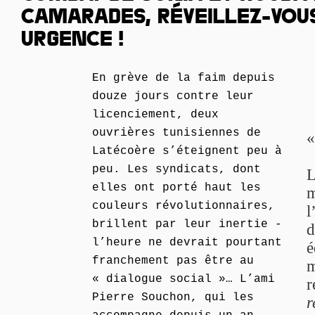
CAMARADES, RÉVEILLEZ-VOUS,
URGENCE !
En grève de la faim depuis
douze jours contre leur
licenciement, deux
ouvrières tunisiennes de
Latécoère s’éteignent peu à
peu. Les syndicats, dont
L
elles ont porté haut les
m
couleurs révolutionnaires,
l
brillent par leur inertie -
d
l’heure ne devrait pourtant
é
franchement pas être au
m
« dialogue social »… L’ami
r
Pierre Souchon, qui les
r