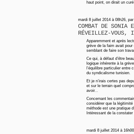
haut point, on dirait un curé
mardi 8 juillet 2014 à 08h26, p
COMBAT DE SONIA E
RÉVEILLEZ-VOUS, I
Apparemment et après lecture
grève de la faim avait pour 
semblant de faire son travail
Ce qui, à défaut d’être beau
logique inhérente à la grè
l’équilibre particulier entre
du syndicalisme tunisien.
Et je n’irais certes pas dep
et sur le terrain quel comp
avoir...
Concernant les commentaire
considérer que la légitimité 
méthode est une pratique d
Intéressant de la constater 
mardi 8 juillet 2014 à 16h00