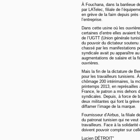
À Fouchana, dans la banlieue de
par LATelec, filiale de l’équipe
en grève de la faim depuis près 
l’entreprise.
Dans cette usine où les ouvrièr
certaines d’entre elles avaient
de l’UGTT (Union générale tunisi
du pouvoir du dictateur soutenu p
chassé par les manifestations po
syndicale avait pu apparaître au
augmentations de salaire et la 
ouvrières.
Mais la fin de la dictature de Ben
pour les travailleurs tunisiens.
chômage 200 intérimaires, la mo
printemps 2013, en représailles
France, le patron a mis dehors d
syndicales. Depuis, à force de ba
deux militantes qui font la grève
diffamer l’image de la marque.
Fournisseur d’Airbus, la filiale 
du patronat tunisien qui ne veu
travailleurs. Face à la solidari
doivent pouvoir compter sur cell
Lucien DÉTROIT"