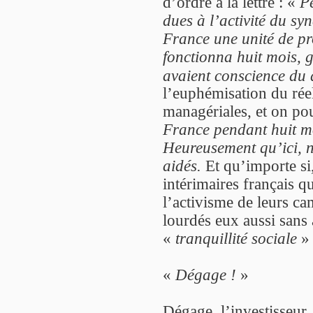
d’ordre à la lettre : «
P
dues à l’activité du s
France une unité de pro
fonctionna huit mois, g
avaient conscience du 
l’euphémisation du réel
managériales, et on pour
France pendant huit mo
Heureusement qu’ici, n
aidés.
Et qu’importe si
intérimaires français qu
l’activisme de leurs ca
lourdés eux aussi sans 
«
tranquillité sociale
» 
«
Dégage !
»
Dégage, l’investisseur.