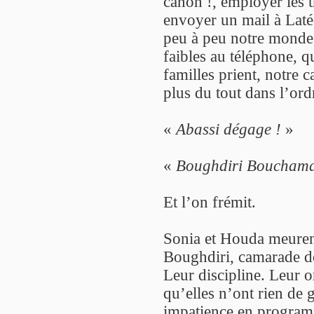
canon !, employer les 
envoyer un mail à Latéc
peu à peu notre monde,
faibles au téléphone, q
familles prient, notre 
plus du tout dans l’ord
«
Abassi dégage !
»
«
Boughdiri Bouchama
Et l’on frémit.
Sonia et Houda meuren
Boughdiri, camarade de
Leur discipline. Leur o
qu’elles n’ont rien de 
impatience en programm