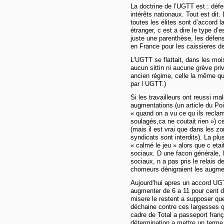
La doctrine de l’UGTT est : défen
intérêts nationaux. Tout est dit. 
toutes les élites sont d’accord l
étranger, c est a dire le type d’
juste une parenthèse, les défe
en France pour les caissieres 
L’UGTT se flattait, dans les mois
aucun sittin ni aucune grève privil
ancien régime, celle la même qui
par l UGTT.)
Si les travailleurs ont reussi ma
augmentations (un article du Poi
« quand on a vu ce qu ils recl
soulagés,ca ne coutait rien ») c
(mais il est vrai que dans les z
syndicats sont interdits). La plu
« calmé le jeu » alors que c eta
sociaux. D une facon générale, l
sociaux, n a pas pris le relais d
chomeurs dénigraient les augmen
Aujourd’hui apres un accord UGT
augmenter de 6 a 11 pour cent da
misere le restent a supposer que
déchaine contre ces largesses q
cadre de Total a passeport fran
détermination a mettre un terme a