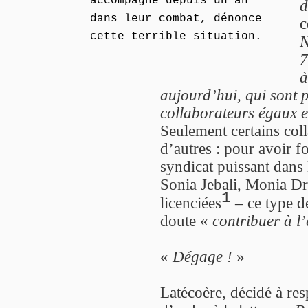
accompagne depuis un an
d
dans leur combat, dénonce
c
cette terrible situation.
N
7
à
aujourd’hui, qui sont 
collaborateurs égaux en
Seulement certains col
d’autres : pour avoir f
syndicat puissant dans 
Sonia Jebali, Monia Dri
1
licenciées
– ce type d
doute «
contribuer à l
«
Dégage !
»
Latécoère, décidé à resp