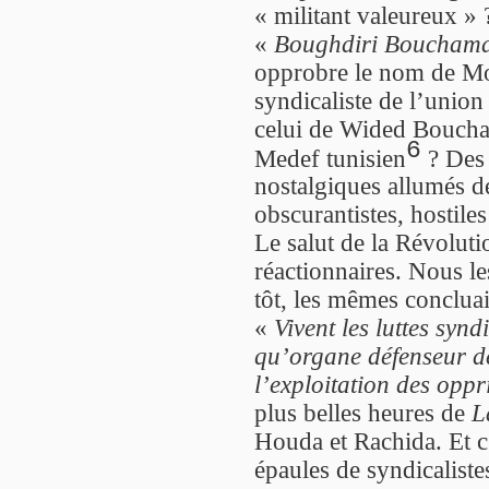
« militant valeureux » 
«
Boughdiri Bouchama
opprobre le nom de Mo
syndicaliste de l’unio
celui de Wided Boucha
6
Medef tunisien
? Des 
nostalgiques allumés de
obscurantistes, hostiles
Le salut de la Révolut
réactionnaires. Nous l
tôt, les mêmes conclua
«
Vivent les luttes syn
qu’organe défenseur de
l’exploitation des oppr
plus belles heures de
L
Houda et Rachida. Et c
épaules de syndicalist