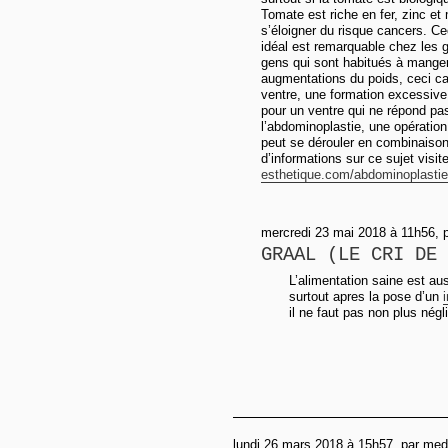
Tomate est riche en fer, zinc e
s’éloigner du risque cancers. Ce
idéal est remarquable chez les 
gens qui sont habitués à manger
augmentations du poids, ceci c
ventre, une formation excessive
pour un ventre qui ne répond pas 
l’abdominoplastie, une opération 
peut se dérouler en combinaison
d’informations sur ce sujet visi
esthetique.com/abdominoplastie
mercredi 23 mai 2018 à 11h56, pa
GRAAL (LE CRI DE 
L’alimentation saine est au
surtout apres la pose d’un
il ne faut pas non plus négl
lundi 26 mars 2018 à 15h57, par me