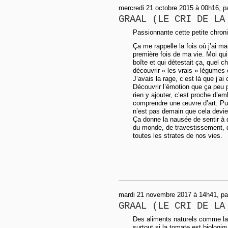
mercredi 21 octobre 2015 à 00h16, pa
GRAAL (LE CRI DE LA
Passionnante cette petite chroni
Ça me rappelle la fois où j’ai ma
première fois de ma vie. Moi qu
boîte et qui détestait ça, quel ch
découvrir « les vrais » légumes e
J’avais la rage, c’est là que j’a
Découvrir l’émotion que ça peu
rien y ajouter, c’est proche d’e
comprendre une œuvre d’art. Pui
n’est pas demain que cela devie
Ça donne la nausée de sentir à 
du monde, de travestissement, 
toutes les strates de nos vies.
mardi 21 novembre 2017 à 14h41, par
GRAAL (LE CRI DE LA
Des aliments naturels comme la 
surtout si la tomate est biologiqu