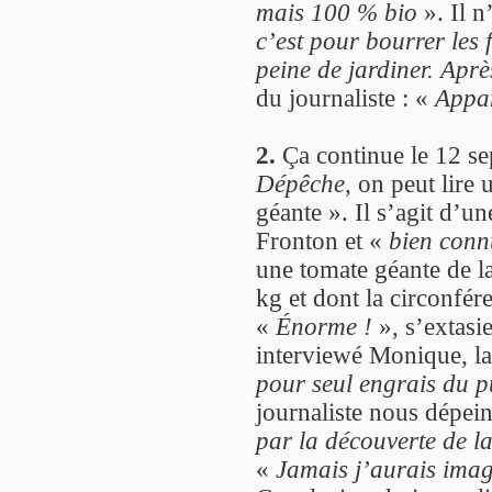
mais 100 % bio
». Il n
c’est pour bourrer les 
peine de jardiner. Aprè
du journaliste : «
Appar
2.
Ça continue le 12 se
Dépêche
, on peut lire
géante ». Il s’agit d’u
Fronton et «
bien con
une tomate géante de l
kg et dont la circonfér
«
Énorme !
», s’extasi
interviewé Monique, l
pour seul engrais du p
journaliste nous dépe
par la découverte de l
«
Jamais j’aurais imag