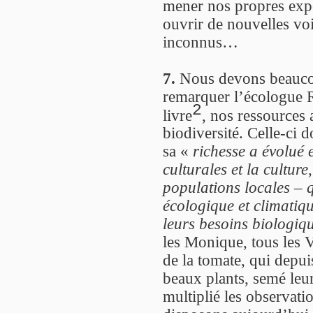
mener nos propres expé
ouvrir de nouvelles vo
inconnus…
7.
Nous devons beaucou
remarquer l’écologue R
2
livre
, nos ressources 
biodiversité. Celle-ci d
sa «
richesse a évolué e
culturales et la cultur
populations locales – 
écologique et climatiqu
leurs besoins biologiqu
les Monique, tous les V
de la tomate, qui depui
beaux plants, semé leur
multiplié les observati