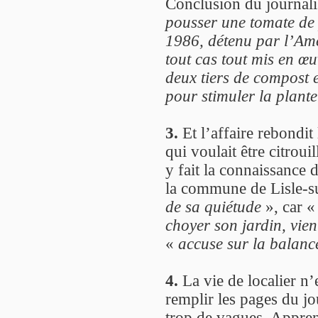
Conclusion du journali
pousser une tomate de 
1986, détenu par l’Am
tout cas tout mis en œ
deux tiers de compost e
pour stimuler la plante
3.
Et l’affaire rebondit
qui voulait être citrouil
y fait la connaissance 
la commune de Lisle-s
de sa quiétude
», car 
choyer son jardin, vie
«
accuse sur la balanc
4.
La vie de localier n’e
remplir les pages du jou
trop de vagues. Appren