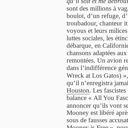
qu’il soit et me débroui
sont des millions à vag
boulot, d’un refuge, d’un
troubadour, chanteur it
voyous et leurs milices 
luttes sociales, les éti
débarque, en Californi
chansons adaptées aux 
remontées. Un avion re
dans l’indifférence gén
Wreck at Los Gatos) »,
qu’il n’enregistra jama
Houston
. Les fasciste
balance « All You Fasc
annoncer qu’ils vont s
Mooney est libéré aprè
sous de fausses accusa
Mooney is Free », pou