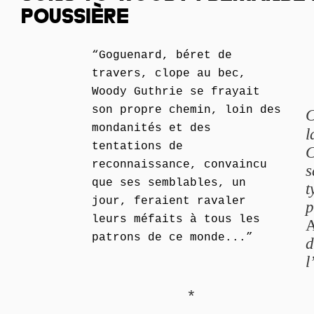
POUSSIÈRE
“Goguenard, béret de
travers, clope au bec,
Woody Guthrie se frayait
son propre chemin, loin des
C
mondanités et des
l
tentations de
C
reconnaissance, convaincu
s
que ses semblables, un
t
jour, feraient ravaler
p
leurs méfaits à tous les
A
patrons de ce monde...”
d
l
*