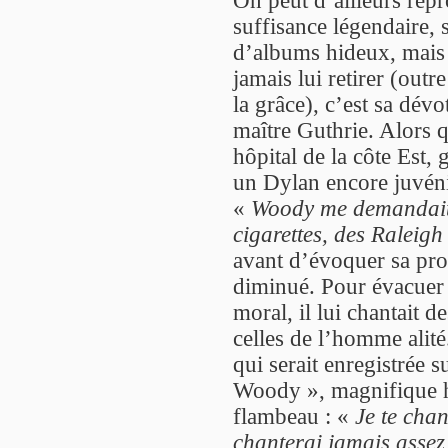
On peut d’ailleurs rep
suffisance légendaire, 
d’albums hideux, mais 
jamais lui retirer (out
la grâce), c’est sa dév
maître Guthrie. Alors 
hôpital de la côte Est,
un Dylan encore juvénil
«
Woody me demandait 
cigarettes, des Raleigh
avant d’évoquer sa prof
diminué. Pour évacuer ce
moral, il lui chantait 
celles de l’homme alité
qui serait enregistrée
Woody », magnifique h
flambeau : «
Je te chan
chanterai jamais assez,