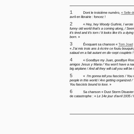
1
Dont le troisième numéro,
« Selle d
avril en librairie : foncez !
2
«
Hey, hey Woody Guthrie, I wrote 
funny old world that’s a coming along, / Seem
it’s tired and it’s torn / It looks like it’s a dyi
born.
»
3
Évoquant sa chanson «
Tom Joad
«
J’ai mis trois ans à écrire ce foutu bouquin
salaud en a fait autant en dix-sept couplets !
4
«
Goodbye my Juan, goodbye Rosel
amigos Jesus y Maria / You won’t have a na
big airplane / And all they will call you will be
5
«
I’m gonna tell you fascists / You
people in this world / Are getting organized /
You fascists bound to lose.
»
6
Sa chanson « Dust Storm Disaster » détaille ainsi un jour
de catastrophe : «
Le 14e jour d’avril 1935 /