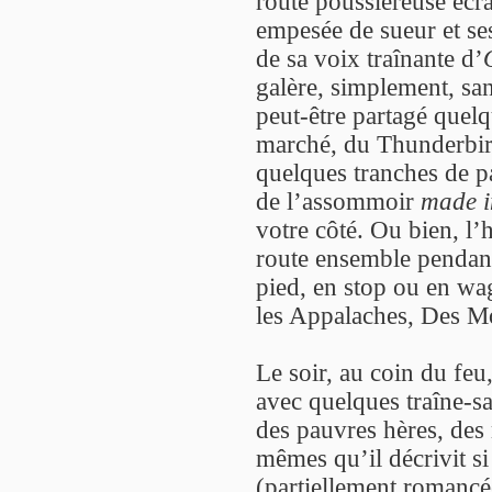
route poussiéreuse écr
empesée de sueur et ses t
de sa voix traînante d’
galère, simplement, san
peut-être partagé quelq
marché, du Thunderbir
quelques tranches de p
de l’assommoir
made 
votre côté. Ou bien, l’h
route ensemble pendant
pied, en stop ou en wa
les Appalaches, Des M
Le soir, au coin du feu
avec quelques traîne-s
des pauvres hères, des
mêmes qu’il décrivit s
(partiellement romanc