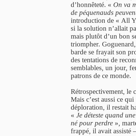
d’honnêteté. «
On va m
de péquenauds peuvent
introduction de « All
si la solution n’allait 
mais plutôt d’un bon se
triompher. Goguenard, b
barde se frayait son p
des tentations de reco
semblables, un jour, fer
patrons de ce monde.
Rétrospectivement, le c
Mais c’est aussi ce qui 
déploration, il restait h
«
Je déteste quand une
né pour perdre
», marte
frappé, il avait assisté