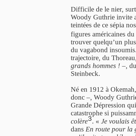
Difficile de le nier, su
Woody Guthrie invite a
teintées de ce sépia no
figures américaines d
trouver quelqu’un plus
du vagabond insoumis.
trajectoire, du Thorea
grands hommes !
–, du
Steinbeck.
Né en 1912 à Okemah,
donc –, Woody Guthrie e
Grande Dépression qui 
catastrophe si puissa
3
colère
. «
Je voulais 
dans
En route pour la 