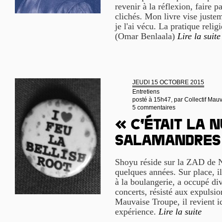
revenir à la réflexion, faire p
clichés. Mon livre vise justem
je l'ai vécu. La pratique relig
(Omar Benlaala)
Lire la suite
JEUDI 15 OCTOBRE 2015
Entretiens
posté à 15h47, par
Collectif Mau
5 commentaires
« C’était la n
salamandres
Shoyu réside sur la ZAD de 
quelques années. Sur place, il
à la boulangerie, a occupé div
concerts, résisté aux expulsion
Mauvaise Troupe, il revient ic
expérience.
Lire la suite