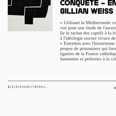
conquête – E
Gillian Weiss
« Utilisant la Méditerranée 
vue pour une étude de l'ascensi
lie le rachat des captifs à la 
à l'idéologie encore vivace de
» Entretien avec l'historienn
propos de prisonniers qui fure
égarées de la France catholiq
fantasmes et prétextes à la co
1
|
2
|
3
|
4
|
5
|
6
|
7
|
8
|
9
|
>
|
...
R