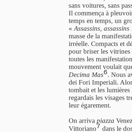
sans voitures, sans pa
Il commença à pleuvoir
temps en temps, un gron
«
Assassins, assassins 
masse de la manifestat
irréelle. Compacts et 
pour briser les vitrines
toutes les manifestatio
mouvement voulait que l
6
Decima Mas
. Nous a
dei Fori Imperiali. Alor
tombait et les lumières 
regardais les visages 
leur égarement.
On arriva
piazza
Venezi
7
Vittoriano
dans le dos