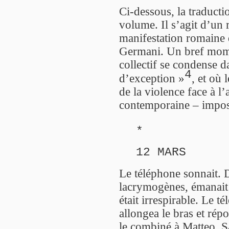
Ci-dessous, la traductio
volume. Il s’agit d’un 
manifestation romaine
Germani. Un bref mome
collectif se condense da
4
d’exception »
, et où 
de la violence face à l’
contemporaine – impose
*
12 MARS
Le téléphone sonnait. 
lacrymogènes, émanait 
était irrespirable. Le t
allongea le bras et répo
le combiné à Matteo. S