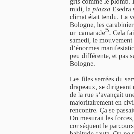
gris comme le plomb. D
midi, la
piazza
Esedra s
climat était tendu. La v
Bologne, les carabinier
5
un camarade
. Cela fa
samedi, le mouvement 
d’énormes manifestatio
peu différente, et pas s
Bologne.
Les files serrées du se
drapeaux, se dirigeant 
de la rue s’avançait une
majoritairement en civi
rencontre. Ça se passa
On mesurait les forces, 
conséquent le parcours 
habitude sauta. On ne p