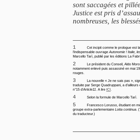
sont saccagées et pillé
Justice est pris d’assau
nombreuses, les blessés
1
Cet incipit comme le prologue est 
l’indispensable ouvrage
Autonomie ! Italie, 
Marcello Tarì, publié par les éditions La Fab
2
Le président du Conseil, Aldo Moro,
notamment enlevé puis assassiné en mai 19
rouges.
3
La nouvelle « Je ne sais pas », sig
traduite par Serge Quadruppani, a d’ailleurs 
n°15 d’
Article11
. A lire
ICI
.
4
Selon la formule de Marcello Tarì.
5
Francesco Lorusso, étudiant en méd
groupe extra-parlementaire
Lotta continua
. 
du traducteur.)