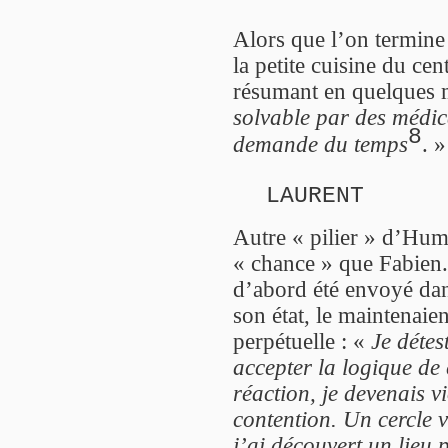
Alors que l’on termine
la petite cuisine du cen
résumant en quelques 
solvable par des médic
8
demande du temps
. »
LAURENT
Autre « pilier » d’Hum
« chance » que Fabien.
d’abord été envoyé dan
son état, le maintenaie
perpétuelle : «
Je détes
accepter la logique de
réaction, je devenais v
contention. Un cercle v
j’ai découvert un lieu 