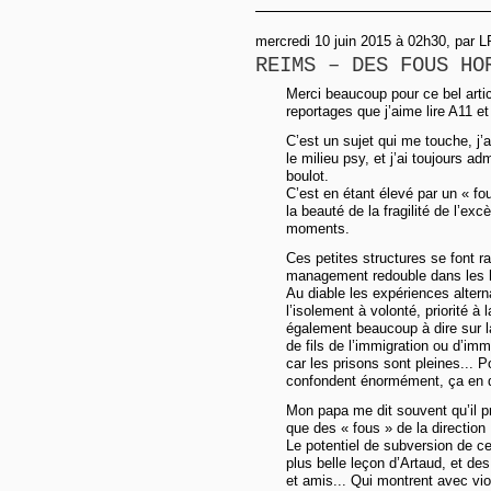
mercredi 10 juin 2015 à 02h30, par L
REIMS – DES FOUS HO
Merci beaucoup pour ce bel artic
reportages que j’aime lire A11 et
C’est un sujet qui me touche, j’a
le milieu psy, et j’ai toujours ad
boulot.
C’est en étant élevé par un « fou
la beauté de la fragilité de l’e
moments.
Ces petites structures se font r
management redouble dans les hô
Au diable les expériences alter
l’isolement à volonté, priorité à l
également beaucoup à dire sur 
de fils de l’immigration ou d’imm
car les prisons sont pleines... 
confondent énormément, ça en di
Mon papa me dit souvent qu’il p
que des « fous » de la direction 
Le potentiel de subversion de ce
plus belle leçon d’Artaud, et d
et amis... Qui montrent avec vio