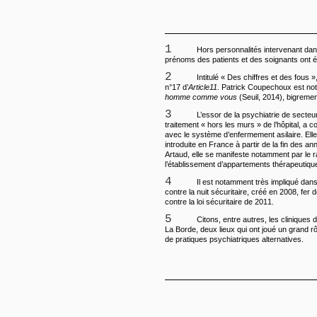
1
Hors personnalités intervenant dan
prénoms des patients et des soignants ont é
2
Intitulé « Des chiffres et des fous »,
n°17 d’
Article11
. Patrick Coupechoux est not
homme comme vous
(Seuil, 2014), bigremen
3
L’essor de la psychiatrie de secteur,
traitement « hors les murs » de l’hôpital, a c
avec le système d’enfermement asilaire. Ell
introduite en France à partir de la fin des 
Artaud, elle se manifeste notamment par le 
l’établissement d’appartements thérapeutiqu
4
Il est notamment très impliqué dans
contre la nuit sécuritaire, créé en 2008, fer d
contre la loi sécuritaire de 2011.
5
Citons, entre autres, les cliniques
La Borde, deux lieux qui ont joué un grand 
de pratiques psychiatriques alternatives.