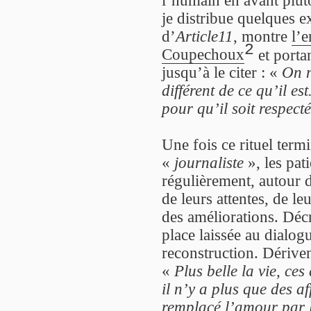
je distribue quelques 
d’
Article11
, montre
l’e
2
Coupechoux
et porta
jusqu’à le citer : «
On n
différent de ce qu’il est
pour qu’il soit respecté
Une fois ce rituel termi
«
journaliste
», les pat
régulièrement, autour d
de leurs attentes, de l
des améliorations. Décr
place laissée au dialog
reconstruction. Dérive
«
Plus belle la vie, ces
il n’y a plus que des a
remplacé l’amour par l