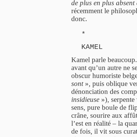
de plus en plus absen
récemment le philosoph
donc.
*
KAMEL
Kamel parle beaucoup. I
avant qu’un autre ne se
obscur humoriste belge
sont
», puis oblique ver
dénonciation des comp
insidieuse
»), serpente 
sens, pure boule de fli
crâne, sourire aux affût
l’est en réalité – la qu
de fois, il vit sous cur