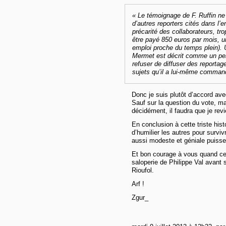
« Le témoignage de F. Ruffin ne 
d’autres reporters cités dans l’
précarité des collaborateurs, tro
être payé 850 euros par mois, u
emploi proche du temps plein). 
Mermet est décrit comme un per
refuser de diffuser des reportag
sujets qu’il a lui-même command
Donc je suis plutôt d’accord av
Sauf sur la question du vote, ma
décidément, il faudra que je rev
En conclusion à cette triste hist
d’humilier les autres pour surviv
aussi modeste et géniale puisse-
Et bon courage à vous quand cer
saloperie de Philippe Val avant 
Rioufol.
Arf !
Zgur_