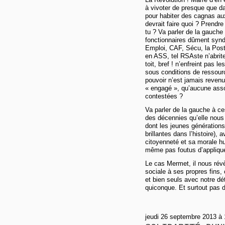
à vivoter de presque que dal
pour habiter des cagnas au
devrait faire quoi ? Prendr
tu ? Va parler de la gauche
fonctionnaires dûment synd
Emploi, CAF, Sécu, la Poste
en ASS, tel RSAste n’abrit
toit, bref ! n’enfreint pas l
sous conditions de ressour
pouvoir n’est jamais revenu
« engagé », qu’aucune assos
contestées ?
Va parler de la gauche à c
des décennies qu’elle nous
dont les jeunes générations 
brillantes dans l’histoire)
citoyenneté et sa morale h
même pas foutus d’appliqu
Le cas Mermet, il nous rév
sociale à ses propres fins, 
et bien seuls avec notre dé
quiconque. Et surtout pas d
jeudi 26 septembre 2013 à 