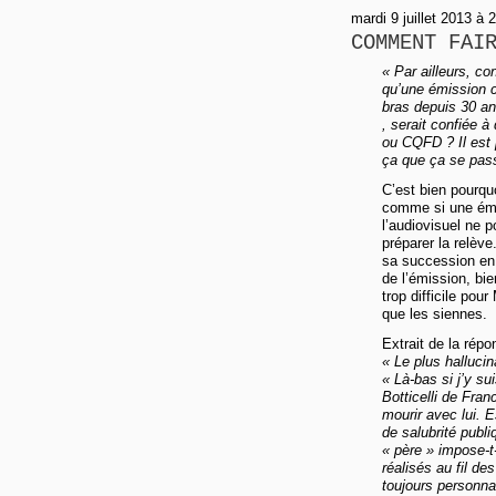
mardi 9 juillet 2013 à 
COMMENT FAI
« Par ailleurs, co
qu’une émission c
bras depuis 30 ans
, serait confiée à
ou CQFD ? Il est
ça que ça se pas
C’est bien pourquo
comme si une émis
l’audiovisuel ne 
préparer la relève
sa succession en 
de l’émission, bi
trop difficile po
que les siennes.
Extrait de la répo
« Le plus hallucin
« Là-bas si j’y s
Botticelli de Fran
mourir avec lui. E
de salubrité publi
« père » impose-t
réalisés au fil de
toujours personnal