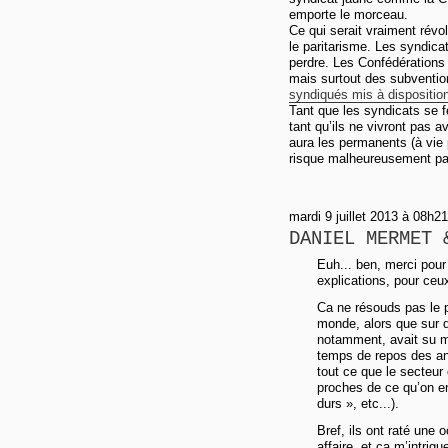
emporte le morceau.
Ce qui serait vraiment révo
le paritarisme. Les syndicat
perdre. Les Confédérations 
mais surtout des subventio
syndiqués mis à disposition
Tant que les syndicats se fe
tant qu’ils ne vivront pas av
aura les permanents (à vie p
risque malheureusement pa
mardi 9 juillet 2013 à 08h21
DANIEL MERMET 
Euh... ben, merci pour 
explications, pour ceu
Ca ne résouds pas le 
monde, alors que sur d
notamment, avait su me
temps de repos des ani
tout ce que le secteu
proches de ce qu’on e
durs », etc...).
Bref, ils ont raté une 
affaire, et ça m’intrig