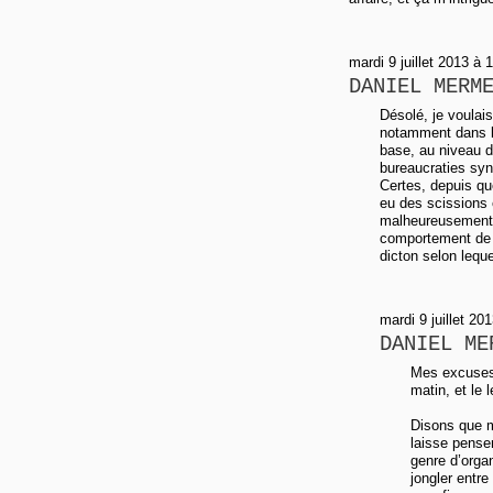
mardi 9 juillet 2013 à 
DANIEL MERM
Désolé, je voulai
notamment dans la
base, au niveau d
bureaucraties syn
Certes, depuis qu
eu des scissions 
malheureusement, 
comportement de s
dicton selon lequ
mardi 9 juillet 20
DANIEL ME
Mes excuses, 
matin, et le 
Disons que m
laisse pense
genre d’orga
jongler entr