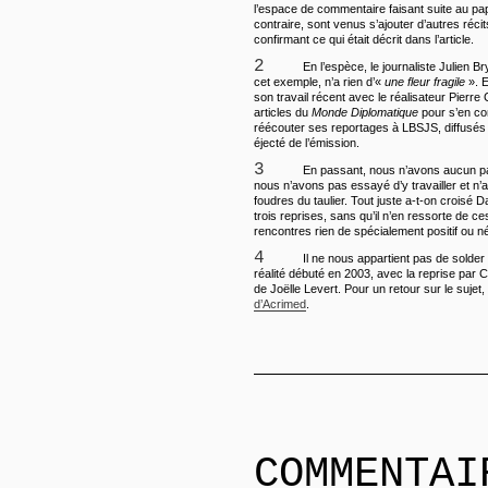
l’espace de commentaire faisant suite au pa
contraire, sont venus s’ajouter d’autres réci
confirmant ce qui était décrit dans l’article.
2
En l’espèce, le journaliste Julien B
cet exemple, n’a rien d’«
une fleur fragile
». E
son travail récent avec le réalisateur Pierre 
articles du
Monde Diplomatique
pour s’en co
réécouter ses reportages à LBSJS, diffusés a
éjecté de l’émission.
3
En passant, nous n’avons aucun p
nous n’avons pas essayé d’y travailler et n’
foudres du taulier. Tout juste a-t-on croisé
trois reprises, sans qu’il n’en ressorte de c
rencontres rien de spécialement positif ou né
4
Il ne nous appartient pas de solder 
réalité débuté en 2003, avec la reprise pa
de Joëlle Levert. Pour un retour sur le sujet, 
d’Acrimed
.
COMMENTAI