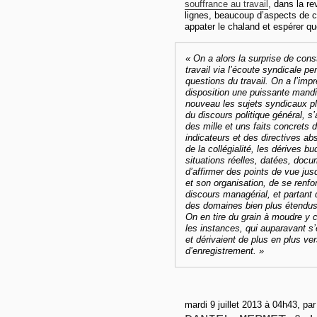
souffrance au travail
, dans la re
lignes, beaucoup d’aspects de ce
appater le chaland et espérer qu
« On a alors la surprise de const
travail via l’écoute syndicale pe
questions du travail. On a l’impr
disposition une puissante mandi
nouveau les sujets syndicaux pl
du discours politique général, s
des mille et uns faits concrets de
indicateurs et des directives abstr
de la collégialité, les dérives b
situations réelles, datées, doc
d’affirmer des points de vue jusq
et son organisation, de se renfo
discours managérial, et partant
des domaines bien plus étendus
On en tire du grain à moudre y 
les instances, qui auparavant s
et dérivaient de plus en plus v
d’enregistrement. »
mardi 9 juillet 2013 à 04h43, par