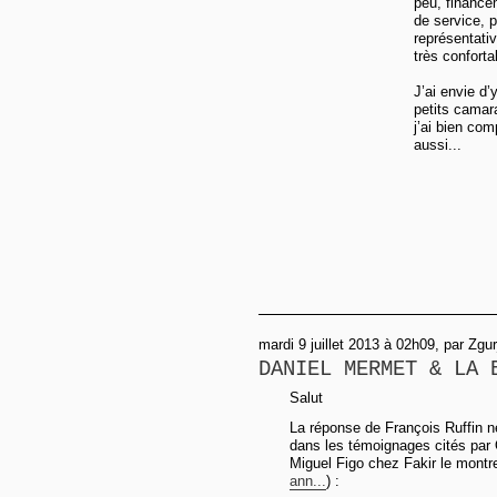
peu, financem
de service, p
représentativ
très conforta
J’ai envie d’
petits camar
j’ai bien comp
aussi...
mardi 9 juillet 2013 à 02h09, par Zgu
DANIEL MERMET & LA 
Salut
La réponse de François Ruffin n
dans les témoignages cités par 
Miguel Figo chez Fakir le montre
ann...
) :