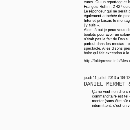
euros. Ou un reportage et l
François Ruffin : 2 427 eu
Le répondeur qui ne serait p
également attachée de prod
Inter et je faisais le monta
j’y suis ».
Alors là oui je peux vous di
boulots pour avoir un salai
n’était pas le fait de Dani
partout dans les medias : pi
spectacle. Allez disons pres
boite qui fait exception à la 
http://fakirpresse.info/Mes-
jeudi 11 juillet 2013 à 18h1
DANIEL MERMET 
Ça ne veut rien dire x
commanditaire est tel q
monter (sans être sûr qu
intermittent, c’est un