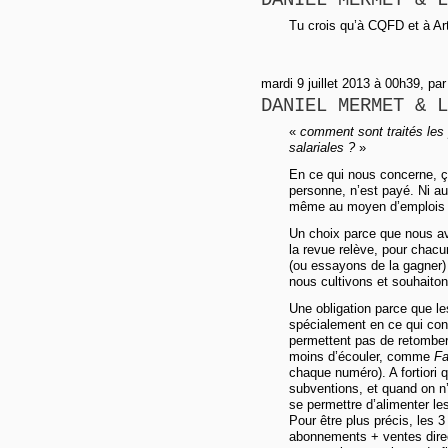
DANIEL MERMET & L
Tu crois qu’à CQFD et à Arti
mardi 9 juillet 2013 à 00h39, pa
DANIEL MERMET & L
«
comment sont traités les p
salariales ?
»
En ce qui nous concerne, ç
personne, n’est payé. Ni a
même au moyen d’emplois aid
Un choix parce que nous avo
la revue relève, pour chacu
(ou essayons de la gagner) p
nous cultivons et souhaiton
Une obligation parce que les
spécialement en ce qui conc
permettent pas de retomber 
moins d’écouler, comme
Fa
chaque numéro). A fortiori 
subventions, et quand on n
se permettre d’alimenter le
Pour être plus précis, les 
abonnements + ventes dire