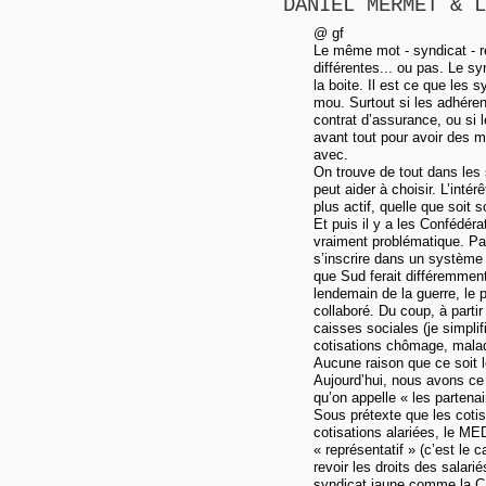
DANIEL MERMET & L
@ gf
Le même mot - syndicat - re
différentes... ou pas. Le sy
la boite. Il est ce que les s
mou. Surtout si les adhére
contrat d’assurance, ou si
avant tout pour avoir des m
avec.
On trouve de tout dans les 
peut aider à choisir. L’inté
plus actif, quelle que soit s
Et puis il y a les Confédér
vraiment problématique. Pa
s’inscrire dans un système
que Sud ferait différemment
lendemain de la guerre, le 
collaboré. Du coup, à partir
caisses sociales (je simplif
cotisations chômage, maladie
Aucune raison que ce soit l
Aujourd’hui, nous avons ce 
qu’on appelle « les partenai
Sous prétexte que les cotis
cotisations alariées, le ME
« représentatif » (c’est le 
revoir les droits des salari
syndicat jaune comme la 