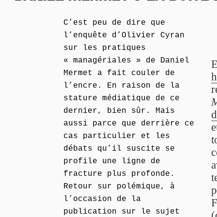
C’est peu de dire que
l’enquête d’Olivier Cyran
sur les pratiques
« managériales » de Daniel
Mermet a fait couler de
h
l’encre. En raison de la
r
stature médiatique de ce
M
dernier, bien sûr. Mais
d
aussi parce que derrière ce
e
cas particulier et les
t
débats qu’il suscite se
c
profile une ligne de
a
fracture plus profonde.
t
Retour sur polémique, à
p
l’occasion de la
F
publication sur le sujet
(