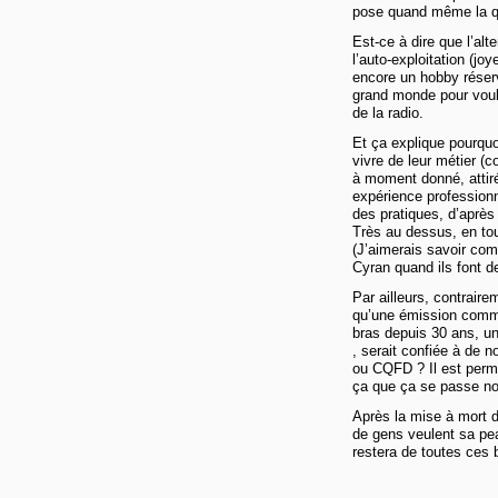
pose quand même la q
Est-ce à dire que l’alt
l’auto-exploitation (jo
encore un hobby réserv
grand monde pour voul
de la radio.
Et ça explique pourquo
vivre de leur métier (
à moment donné, attiré
expérience profession
des pratiques, d’après 
Très au dessus, en tout
(J’aimerais savoir comb
Cyran quand ils font d
Par ailleurs, contraire
qu’une émission comme 
bras depuis 30 ans, un
, serait confiée à de 
ou CQFD ? Il est perm
ça que ça se passe n
Après la mise à mort de
de gens veulent sa peau
restera de toutes ces 