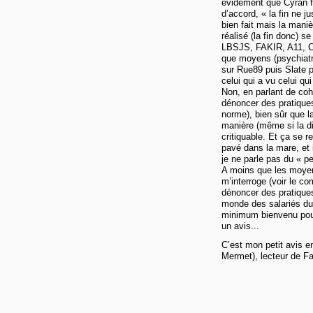
évidement que Cyran fa
d’accord, « la fin ne j
bien fait mais la maniè
réalisé (la fin donc) s
LBSJS, FAKIR, A11, CQ
que moyens (psychiatri
sur Rue89 puis Slate 
celui qui a vu celui qui
Non, en parlant de cohér
dénoncer des pratiques
norme), bien sûr que la
manière (même si la di
critiquable. Et ça se 
pavé dans la mare, et 
je ne parle pas du « pe
A moins que les moyens
m’interroge (voir le co
dénoncer des pratique
monde des salariés du j
minimum bienvenu pour
un avis...
C’est mon petit avis e
Mermet), lecteur de Fa