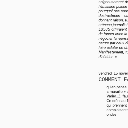
soigneusement de 
l’émission puisse 
pourquoi pas sou
destructrices – e
donnant raison, t
créneau journalist
LBSJS offriraient
de forces avec la 
négocier la repri
nature par ceux 
faire éclater en 
Manifestement, tu 
d’héritier. »
vendredi 15 nove
COMMENT F
qu’en pense 
« muraille »
Varier...). f
Ce créneau 1
qui prennent
complaisants
ondes