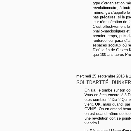
type d’organisation mè
révolutionnaire, à tou
même. ça s’appelle le 
pas précaires, si le p
leur rémunération de f
C’est effectivement le
phallo-narcissiques et
premier temps, puis d
renforce leur paranoïa
espaces sociaux où règ
D’où la fin de Citizen
que 100 ans après Prous
mercredi 25 septembre 2013 à 
SOLIDARITÉ DUNKER
Ohlala, je tombe sur ton c
Vous en êtes encore là à D
êtes combien ? Dix ? Quinz
vient, OK, mais quand, par
OVNIS. On en entend beauco
on est quand même quelques
une révolution doit se poin
viendra !
La Révolution ! Marre d’en 