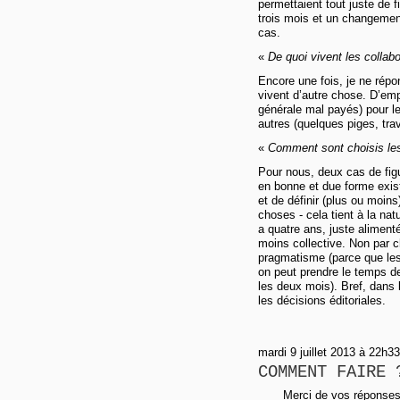
permettaient tout juste de 
trois mois et un changement
cas.
«
De quoi vivent les collab
Encore une fois, je ne répo
vivent d’autre chose. D’emp
générale mal payés) pour l
autres (quelques piges, trav
«
Comment sont choisis les
Pour nous, deux cas de figu
en bonne et due forme exist
et de définir (plus ou moins)
choses - cela tient à la natu
a quatre ans, juste aliment
moins collective. Non par c
pragmatisme (parce que les
on peut prendre le temps de
les deux mois). Bref, dans 
les décisions éditoriales.
mardi 9 juillet 2013 à 22h3
COMMENT FAIRE 
Merci de vos réponses 