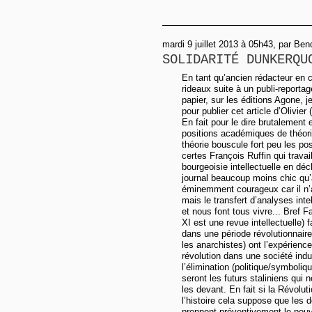
mardi 9 juillet 2013 à 05h43, par Be
SOLIDARITÉ DUNKERQU
En tant qu’ancien rédacteur en
rideaux suite à un publi-reportag
papier, sur les éditions Agone, j
pour publier cet article d’Olivier
En fait pour le dire brutalement
positions académiques de théori
théorie bouscule fort peu les po
certes François Ruffin qui travail
bourgeoisie intellectuelle en dé
journal beaucoup moins chic qu’ar
éminemment courageux car il n’a
mais le transfert d’analyses inte
et nous font tous vivre... Bref Fa
XI est une revue intellectuell
dans une période révolutionnaire 
les anarchistes) ont l’expérience
révolution dans une société indu
l’élimination (politique/symboliq
seront les futurs staliniens qui
les devant. En fait si la Révolut
l’histoire cela suppose que les 
prennent préventivement le pouvo