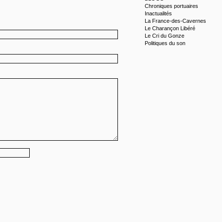
Chroniques portuaires
Inactualités
La France-des-Cavernes
Le Charançon Libéré
Le Cri du Gonze
Politiques du son